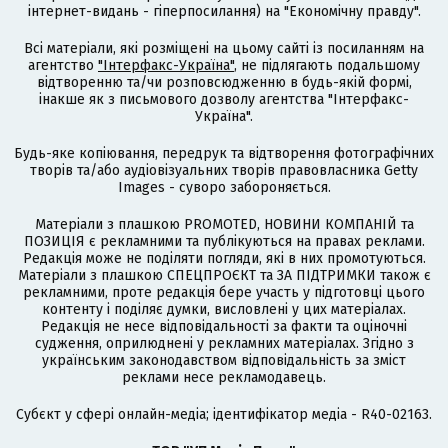
інтернет-видань - гіперпосилання) на "Економічну правду".
Всі матеріали, які розміщені на цьому сайті із посиланням на
агентство
"Інтерфакс-Україна"
, не підлягають подальшому
відтворенню та/чи розповсюдженню в будь-якій формі,
інакше як з письмового дозволу агентства "Інтерфакс-
Україна".
Будь-яке копіювання, передрук та відтворення фотографічних
творів та/або аудіовізуальних творів правовласника Getty
Images - суворо забороняється.
Матеріали з плашкою PROMOTED, НОВИНИ КОМПАНІЙ та
ПОЗИЦІЯ є рекламними та публікуються на правах реклами.
Редакція може не поділяти погляди, які в них промотуються.
Матеріали з плашкою СПЕЦПРОЄКТ та ЗА ПІДТРИМКИ також є
рекламними, проте редакція бере участь у підготовці цього
контенту і поділяє думки, висловлені у цих матеріалах.
Редакція не несе відповідальності за факти та оціночні
судження, оприлюднені у рекламних матеріалах. Згідно з
українським законодавством відповідальність за зміст
реклами несе рекламодавець.
Cубєкт у сфері онлайн-медіа; ідентифікатор медіа - R40-02163.