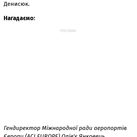
Денисюк.
Нагадаємо:
РЕКЛАМА:
Гендиректор Міжнародної ради аеропортів
Європи (ACI EUROPE) Олів'є Янковець