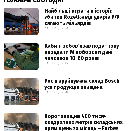
ГОЛОВНЕ СЬОГОДНІ
Найбільші втрати в історії:
збитки Rozetka від ударів РФ
сягають мільярдів
6 СЕРПНЯ, 12:10
Кабмін зобовʼязав податкову
передати Міноборони дані
чоловіків 18-60 років
6 СЕРПНЯ, 19:39
Росія зруйнувала склад Bosch:
уся продукція знищена
6 СЕРПНЯ, 10:50
Ворог знищив 400 тисяч
квадратних метрів складських
приміщень за місяць – Forbes