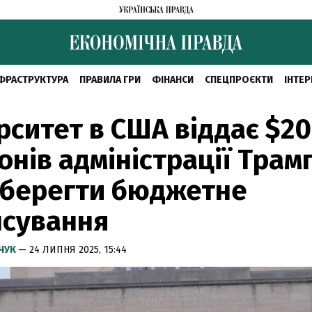
ФРАСТРУКТУРА
ПРАВИЛА ГРИ
ФІНАНСИ
СПЕЦПРОЄКТИ
ІНТЕР
рситет в США віддає $2
онів адміністрації Трам
зберегти бюджетне
нсування
МЧУК
— 24 ЛИПНЯ 2025, 15:44