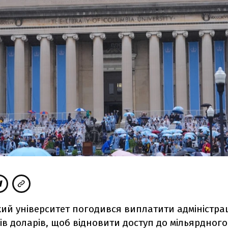
ий університет погодився виплатити адміністра
ів доларів, щоб відновити доступ до мільярдного