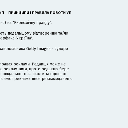
УП
ПРИНЦИПИ І ПРАВИЛА РОБОТИ УП
я) на "Економічну правду".
гають подальшому відтворенню та/чи
терфакс-Україна".
равовласника Getty Images - суворо
равах реклами. Редакція може не
 є рекламними, проте редакція бере
дповідальності за факти та оціночні
за зміст реклами несе рекламодавець.