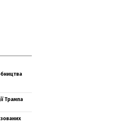
обництва
ії Трампа
нзованих