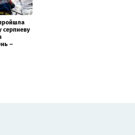
 пройшла
у серпневу
з
нь –
ь