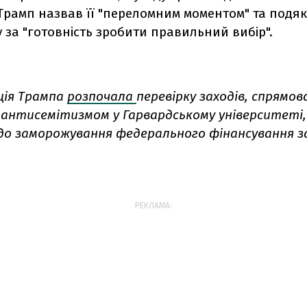
Трамп назвав її "переломним моментом" та подя
 за "готовність зробити правильний вибір".
ція Трампа
розпочала
перевірку заходів, спрямов
 антисемітизмом у Гарвардському університеті
до заморожування федерального фінансування з
РЕКЛАМА: