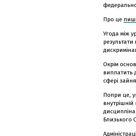
федерально
Про це
пи
Угода між у
результати 
дискримінац
Окрім основ
виплатить д
сфері зайня
Попри це, у
внутрішній 
дисциплінар
Близького С
Адміністрац