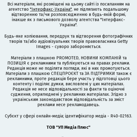
Всі матеріали, які розміщені на цьому сайті із посиланням на
агентство
"Інтерфакс-Україна"
, не підлягають подальшому
відтворенню та/чи розповсюдженню в будь-якій формі,
інакше як з письмового дозволу агентства "Інтерфакс-
Україна".
Будь-яке копіювання, передрук та відтворення фотографічних
творів та/або аудіовізуальних творів правовласника Getty
Images - суворо забороняється.
Матеріали з плашкою PROMOTED, НОВИНИ КОМПАНІЙ та
ПОЗИЦІЯ є рекламними та публікуються на правах реклами.
Редакція може не поділяти погляди, які в них промотуються.
Матеріали з плашкою СПЕЦПРОЄКТ та ЗА ПІДТРИМКИ також є
рекламними, проте редакція бере участь у підготовці цього
контенту і поділяє думки, висловлені у цих матеріалах.
Редакція не несе відповідальності за факти та оціночні
судження, оприлюднені у рекламних матеріалах. Згідно з
українським законодавством відповідальність за зміст
реклами несе рекламодавець.
Cубєкт у сфері онлайн-медіа; ідентифікатор медіа - R40-02163.
ТОВ "УП Медіа Плюс"