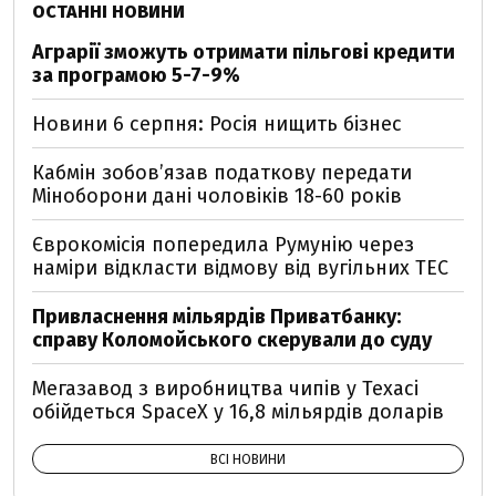
ОСТАННІ НОВИНИ
Аграрії зможуть отримати пільгові кредити
за програмою 5-7-9%
Новини 6 серпня: Росія нищить бізнес
Кабмін зобовʼязав податкову передати
Міноборони дані чоловіків 18-60 років
Єврокомісія попередила Румунію через
наміри відкласти відмову від вугільних ТЕС
Привласнення мільярдів Приватбанку:
справу Коломойського скерували до суду
Мегазавод з виробництва чипів у Техасі
обійдеться SpaceX у 16,8 мільярдів доларів
ВСІ НОВИНИ