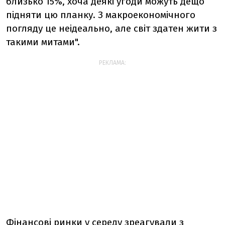
близько 15%, хоча деякі угоди можуть дещо
підняти цю планку. З макроекономічного
погляду це неідеально, але світ здатен жити з
такими митами".
РЕКЛАМА:
Фінансові ринки у середу зреагували з