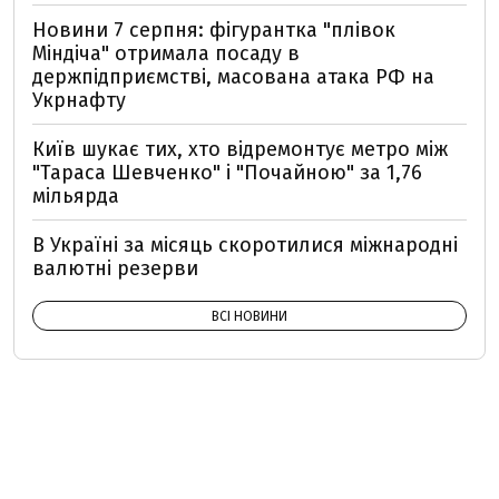
Новини 7 серпня: фігурантка "плівок
Міндіча" отримала посаду в
держпідприємстві, масована атака РФ на
Укрнафту
Київ шукає тих, хто відремонтує метро між
"Тараса Шевченко" і "Почайною" за 1,76
мільярда
В Україні за місяць скоротилися міжнародні
валютні резерви
ВСІ НОВИНИ