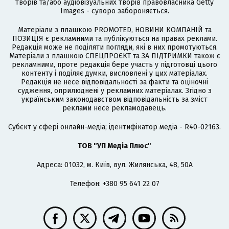
творів та/або аудіовізуальних творів правовласника Getty
Images - суворо забороняється.
Матеріали з плашкою PROMOTED, НОВИНИ КОМПАНІЙ та
ПОЗИЦІЯ є рекламними та публікуються на правах реклами.
Редакція може не поділяти погляди, які в них промотуються.
Матеріали з плашкою СПЕЦПРОЄКТ та ЗА ПІДТРИМКИ також є
рекламними, проте редакція бере участь у підготовці цього
контенту і поділяє думки, висловлені у цих матеріалах.
Редакція не несе відповідальності за факти та оціночні
судження, оприлюднені у рекламних матеріалах. Згідно з
українським законодавством відповідальність за зміст
реклами несе рекламодавець.
Cубєкт у сфері онлайн-медіа; ідентифікатор медіа - R40-02163.
ТОВ "УП Медіа Плюс"
Адреса: 01032, м. Київ, вул. Жилянська, 48, 50А
Телефон: +380 95 641 22 07