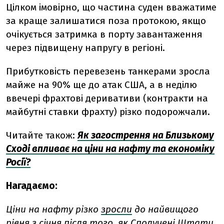
Цілком імовірно, що частина суден вважатиме
за краще залишатися поза протокою, якщо
очікується затримка в порту завантаження
через підвищену напругу в регіоні.
Прибутковість перевезень танкерами зросла
майже на 90% ще до атак США, а в неділю
ввечері фрахтові деривативи (контракти на
майбутні ставки фрахту) різко подорожчали.
Читайте також:
Як загострення на Близькому
Сході впливає на ціни на нафту та економіку
Росії?
Нагадаємо:
Ціни на нафту різко
зросли
до найвищого
рівня з січня після того, як Сполучені Штати