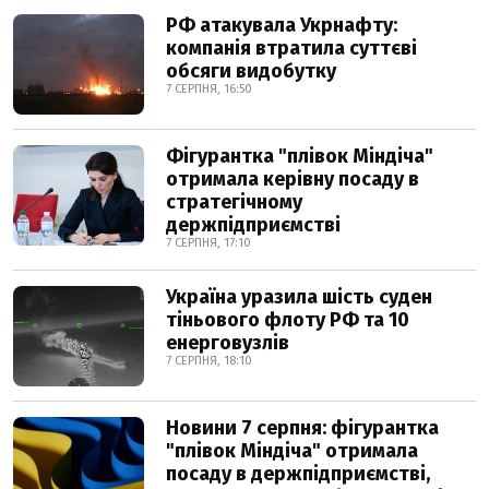
РФ атакувала Укрнафту:
компанія втратила суттєві
обсяги видобутку
7 СЕРПНЯ, 16:50
Фігурантка "плівок Міндіча"
отримала керівну посаду в
стратегічному
держпідприємстві
7 СЕРПНЯ, 17:10
Україна уразила шість суден
тіньового флоту РФ та 10
енерговузлів
7 СЕРПНЯ, 18:10
Новини 7 серпня: фігурантка
"плівок Міндіча" отримала
посаду в держпідприємстві,