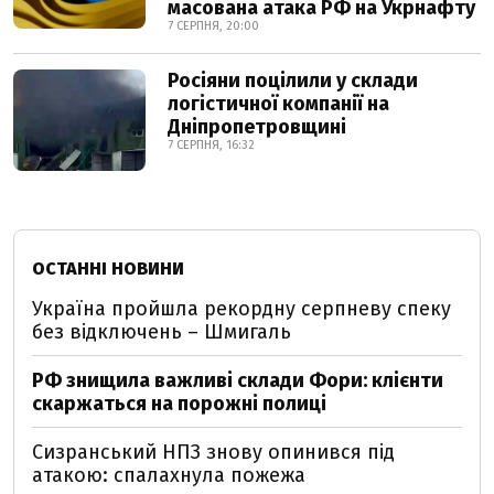
масована атака РФ на Укрнафту
7 СЕРПНЯ, 20:00
Росіяни поцілили у склади
логістичної компанії на
Дніпропетровщині
7 СЕРПНЯ, 16:32
ОСТАННІ НОВИНИ
Україна пройшла рекордну серпневу спеку
без відключень – Шмигаль
РФ знищила важливі склади Фори: клієнти
скаржаться на порожні полиці
Сизранський НПЗ знову опинився під
атакою: спалахнула пожежа