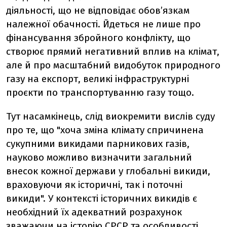
діяльності, що не відповідає обов’язкам
належної обачності. Йдеться не лише про
фінансування збройного конфлікту, що
створює прямий негативний вплив на клімат,
але й про масштабний видобуток природного
газу на експорт, великі інфраструктурні
проєкти по транспортуванню газу тощо.
Тут насамкінець, слід виокремити вислів суду
про те, що "хоча зміна клімату спричинена
сукупними викидами парникових газів,
науково можливо визначити загальний
внесок кожної держави у глобальні викиди,
враховуючи як історичні, так і поточні
викиди". У контексті історичних викидів є
необхідний їх адекватний розрахунок
зважаючи на історію СРСР та особливості