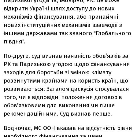
Паризької угоди та, імовірно, РК. Це може
відкрити Україні шлях доступу до нових
механізмів фінансування, або принаймні
нових інституційних механізмів взаємодії з
іншими державами так званого "Глобального
півдня".
По-друге, суд визнав наявність обов’язків за
РК та Паризькою угодою щодо фінансування
заходів для боротьби зі зміною клімату
розвинутими країнами на користь країн, що
розвиваються. Загалом дискусія стосувалася
того, чи є відповідні положення договорів
обов’язковими для виконання чи лише
рекомендаційними. Суд визнав перше.
Водночас, МС ООН вказав на відсутність рівня
необхідного фінансування за цими