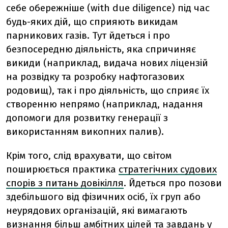
себе обережніше (with due diligence) під час
будь-яких дій, що сприяють викидам
парникових газів. Тут йдеться і про
безпосередню діяльність, яка спричиняє
викиди (наприклад, видача нових ліцензій
на розвідку та розробку нафтогазових
родовищ), так і про діяльність, що сприяє їх
створенню непрямо (наприклад, надання
допомоги для розвитку генерації з
використанням викопних палив).
Крім того, слід врахувати, що світом
поширюється практика
стратегічних судових
спорів з питань довікілля
. Йдеться про позови
здебільшого від фізичних осіб, їх груп або
неурядових організацій, які вимагають
визнання більш амбітних цілей та завдань у