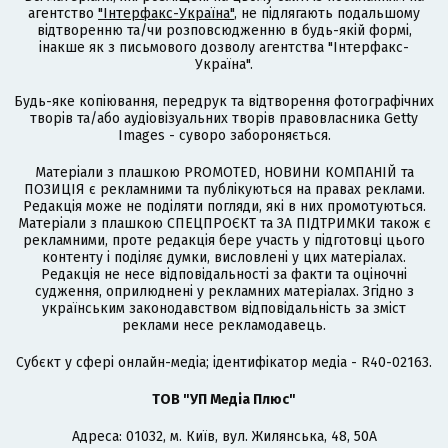
агентство
"Інтерфакс-Україна"
, не підлягають подальшому
відтворенню та/чи розповсюдженню в будь-якій формі,
інакше як з письмового дозволу агентства "Інтерфакс-
Україна".
Будь-яке копіювання, передрук та відтворення фотографічних
творів та/або аудіовізуальних творів правовласника Getty
Images - суворо забороняється.
Матеріали з плашкою PROMOTED, НОВИНИ КОМПАНІЙ та
ПОЗИЦІЯ є рекламними та публікуються на правах реклами.
Редакція може не поділяти погляди, які в них промотуються.
Матеріали з плашкою СПЕЦПРОЄКТ та ЗА ПІДТРИМКИ також є
рекламними, проте редакція бере участь у підготовці цього
контенту і поділяє думки, висловлені у цих матеріалах.
Редакція не несе відповідальності за факти та оціночні
судження, оприлюднені у рекламних матеріалах. Згідно з
українським законодавством відповідальність за зміст
реклами несе рекламодавець.
Cубєкт у сфері онлайн-медіа; ідентифікатор медіа - R40-02163.
ТОВ "УП Медіа Плюс"
Адреса: 01032, м. Київ, вул. Жилянська, 48, 50А