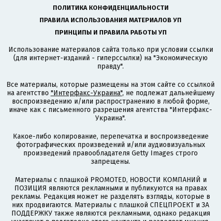
ПОЛИТИКА КОНФИДЕНЦИАЛЬНОСТИ
ПРАВИЛА ИСПОЛЬЗОВАНИЯ МАТЕРИАЛОВ УП
ПРИНЦИПЫ И ПРАВИЛА РАБОТЫ УП
Использование материалов сайта только при условии ссылки
(для интернет-изданий - гиперссылки) на "Экономическую
правду".
Все материалы, которые размещены на этом сайте со ссылкой
на агентство
"Интерфакс-Украина"
, не подлежат дальнейшему
воспроизведению и/или распространению в любой форме,
иначе как с письменного разрешения агентства "Интерфакс-
Украина".
Какое-либо копирование, перепечатка и воспроизведение
фотографических произведений и/или аудиовизуальных
произведений правообладателя Getty Images строго
запрещены.
Материалы с плашкой PROMOTED, НОВОСТИ КОМПАНИЙ и
ПОЗИЦИЯ являются рекламными и публикуются на правах
рекламы. Редакция может не разделять взгляды, которые в
них продвигаются. Материалы с плашкой СПЕЦПРОЕКТ и ЗА
ПОДДЕРЖКУ также являются рекламными, однако редакция