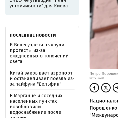
СНБО не утвердил "план
устойчивости" для Киева
ПОСЛЕДНИЕ НОВОСТИ
В Венесуэле вспыхнули
протесты из-за
ежедневных отключений
света
Китай закрывает аэропорт
Петро Пороше
и останавливает поезда из-
GETTY IMAGES
за тайфуна "Дельфин"
В Марганце и соседних
Национальн
населенных пунктах
возобновили
Порошенко 
водоснабжение после
"Междунаро
аварии