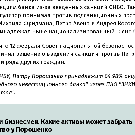
акциям банка из-за введенных санкций СНБО. Та
гулятор принимал против подсанкционных рос
Михаила Фридмана, Петра Авена и Андрея Косог
инадлежал ныне национализированный "Сенс б
что 12 февраля Совет национальной безопаснос
инял решение о
введении санкций
против Петр
и ряда других граждан.
НБУ, Петру Порошенко принадлежит 64,98% акц
дного инвестиционного банка" через ПАО "ЗНК
итал".
и бизнесмен. Какие активы может забрать
тво у Порошенко