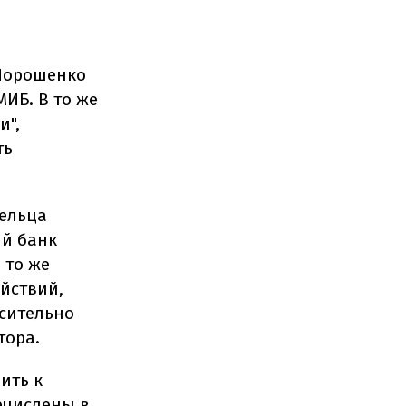
 Порошенко
ИБ. В то же
и",
ть
дельца
ый банк
 то же
йствий,
сительно
тора.
ить к
ечислены в