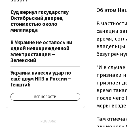
Об этом Нац
Суд вернул государству
Октябрьский дворец
В частност
стоимостью около
миллиарда
санкции за
время, согл
В Украине не осталось ни
владельцы 
одной неповрежденной
безупречну
электростанции –
Зеленский
"И в случа
Украина нанесла удар по
признаки н
ещё двум НПЗ в России –
признает д
Генштаб
время така
после чего
ВСЕ НОВОСТИ
меры воздей
Там отмеча
РЕКЛАМА:
акционеру 