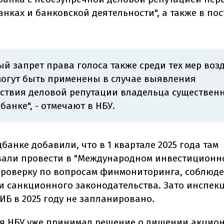
анках и банковской деятельности", а также в п
й запрет права голоса также среди тех мер воз
могут быть применены в случае выявления
тствия деловой репутации владельца существен
 банке
", - отмечают в НБУ.
банке добавили, что в 1 квартале 2025 года там
али провести в "Международном инвестиционн
роверку по вопросам финмониторинга, соблюд
и санкционного законодательства. Зато инспе
ИБ в 2025 году не запланировано.
мя НБУ уже принимал решение о лишении акцио