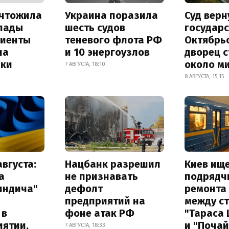
ичтожила
Украина поразила
Суд верн
лады
шесть судов
государс
лиенты
теневого флота РФ
Октябрь
на
и 10 энергоузлов
дворец 
лки
около м
7 АВГУСТА, 18:10
8 АВГУСТА, 15:15
августа:
Нацбанк разрешил
Киев ищ
а
не признавать
подрядч
индича"
дефолт
ремонта
предприятий на
между с
 в
фоне атак РФ
"Тараса
иятии,
и "Почай
7 АВГУСТА, 18:33