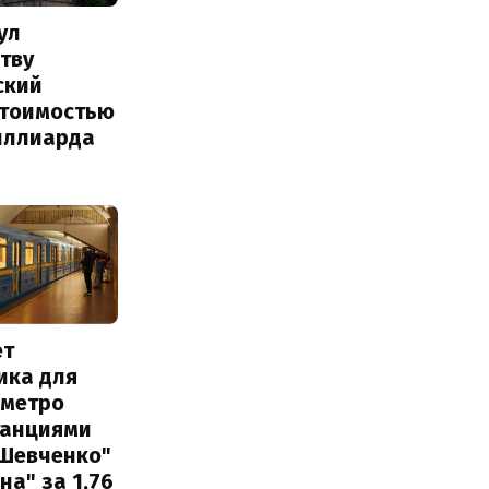
ул
тву
ский
стоимостью
иллиарда
ет
ика для
 метро
танциями
 Шевченко"
на" за 1,76