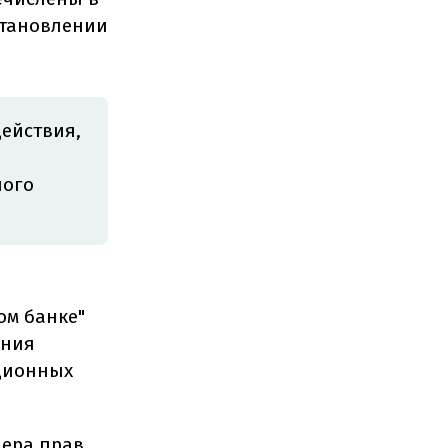
остановлении
действия,
ного
ом банке"
ения
кционных
нера прав