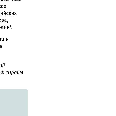
кое
сийских
ова,
анк".
ти и
а
ий
ИФ "Прайм