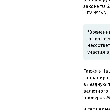
законе "О б
НБУ №346.
"
Временны
которые 
несоотве
участия в
Также в Нац
запланиров
выездную п
валютного 
проверок М
В свое вре