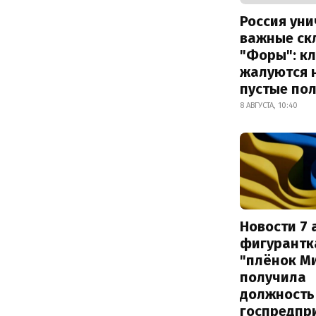
Россия ун
важные ск
"Форы": к
жалуются 
пустые по
8 АВГУСТА, 10:40
Новости 7 
фигурантк
"плёнок М
получила
должность
госпредпр