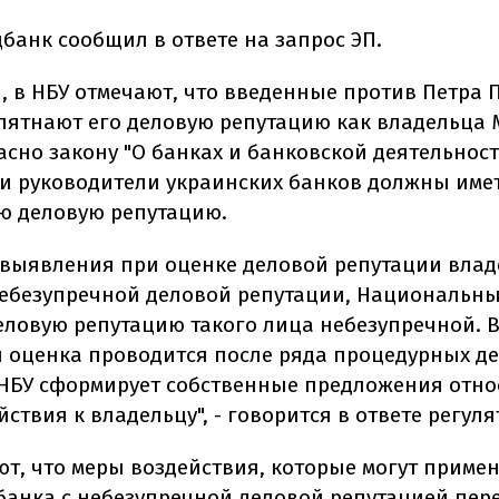
банк сообщил в ответе на запрос ЭП.
и, в НБУ отмечают, что введенные против Петра
пятнают его деловую репутацию как владельца М
асно закону "О банках и банковской деятельност
и руководители украинских банков должны име
ю деловую репутацию.
е выявления при оценке деловой репутации вла
ебезупречной деловой репутации, Национальн
еловую репутацию такого лица небезупречной. В
я оценка проводится после ряда процедурных де
 НБУ сформирует собственные предложения отно
ствия к владельцу", - говорится в ответе регуля
ют, что меры воздействия, которые могут примен
банка с небезупречной деловой репутацией пер