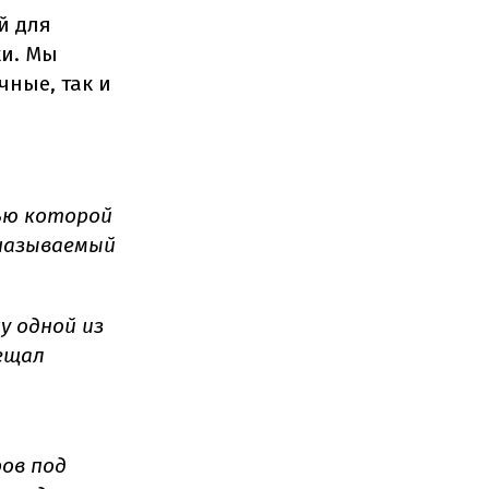
й для
ки. Мы
ные, так и
ью которой
 называемый
у одной из
сещал
ов под