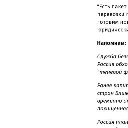
"
Есть пакет
перевозки 
готовим но
юридическ
Напомним:
Служба без
Россия обх
"теневой ф
Ранее капи
стран Ближ
временно о
похищенная
Россия пла