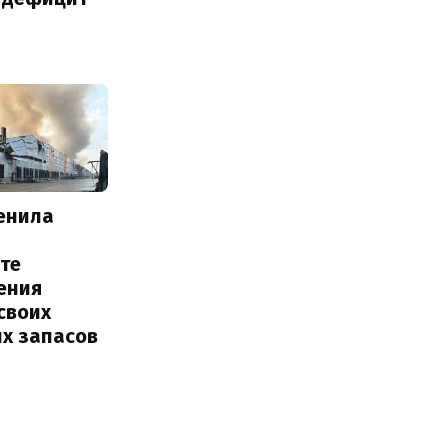
енила
те
ения
своих
их запасов