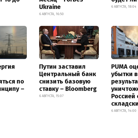
Ukraine
6 АВГУСТА, 18:04
6 АВГУСТА, 16:50
ергия
Путин заставил
PUMA оц
Центральный банк
убытки в
яться по
снизить базовую
результа
инципу –
ставку – Bloomberg
уничтож
Россией 
6 АВГУСТА, 15:07
складск
6 АВГУСТА, 14:00