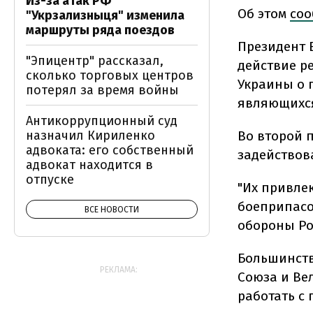
Из-за атак РФ
Об этом
соо
"Укрзализныця" изменила
маршруты ряда поездов
Президент 
"Эпицентр" рассказал,
действие р
сколько торговых центров
Украины о 
потерял за время войны
являющихся
Антикоррупционный суд
Во второй 
назначил Кириленко
адвоката: его собственный
задействов
адвокат находится в
отпуске
"Их привле
боеприпасо
ВСЕ НОВОСТИ
обороны Ро
Большинств
РЕКЛАМА:
Союза и Ве
работать с