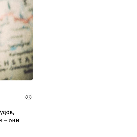
удов,
и
–
они