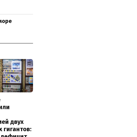
море
е
или
с
ией двух
 гигантов:
и дефицит