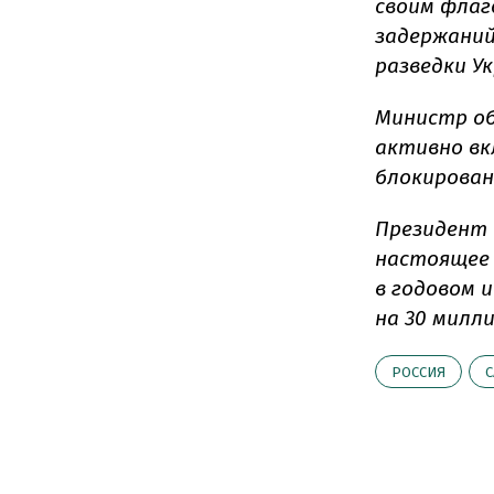
своим флаг
задержаний
разведки У
Министр о
активно вк
блокирован
Президент 
настоящее 
в годовом 
на 30 милл
РОССИЯ