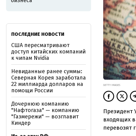
бизнеса
ПОСЛЕДНИЕ НОВОСТИ
США пересматривают
доступ китайских компаний
к чипам Nvidia
Невиданные ранее суммы:
Северная Корея заработала
22 миллиарда долларов на
GETTY IMAGES
помощи России
Дочернюю компанию
"Нафтогаза" — компанию
Президент 
"Газмережи" — возглавит
входящих в
Киндер
перевозят 