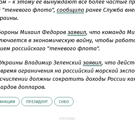
ом – к этому её вынуждают всё более частые 
 "теневого флота",
сообщила
ранее Служба вн
краины.
бороны Михаил Федоров
заявил
, что команда М
лючается в экономическую войну, чтобы работ
ием российского "теневого флота".
Украины Владимир Зеленский
заявил
, что дейс
время ограничения на российский морской экс
исчислении должны сократить доходы России ка
иардов долларов.
САНКЦИИ
ПРЕЗИДЕНТ
СНБО
РЕКЛАМА: