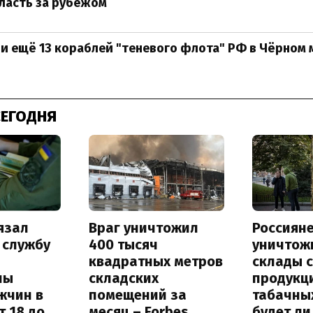
ласть за рубежом
и ещё 13 кораблей "теневого флота" РФ в Чёрном 
СЕГОДНЯ
язал
Враг уничтожил
Россиян
 службу
400 тысяч
уничтож
квадратных метров
склады 
ны
складских
продукц
жчин в
помещений за
табачных
т 18 до
месяц – Forbes
будет л