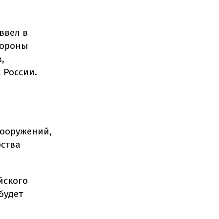
ввел в
бороны
,
 России.
вооружений,
рства
йского
будет