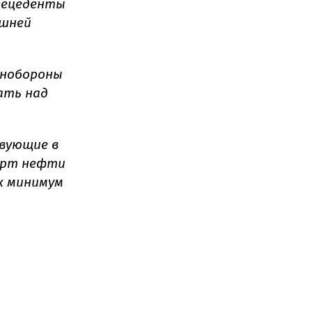
прецеденты
ешней
инобороны
ать над
твующие в
порт нефти
к минимум