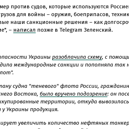
 мер против судов, которые используются Россие
грузов для войны – оружия, боеприпасов, техни
вые наши санкционные решения – как долгосроч
ие
",
–
написал
позже в Telegram Зеленский.
опасности Украины
разоблачила схему
, с помощ
одила международные санкции и пополняла так
лот".
тану судна "теневого" флота России, гражданин
него Востока,
было вручено подозрение
: он по
ккупированные территории, откуда вывозилась
 у Украины продукция.
нирует увеличить количество нефтяных танкер