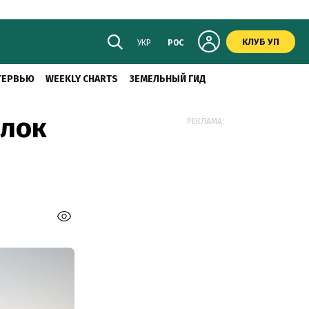
КЛУБ УП
УКР
РОС
ТЕРВЬЮ
WEEKLY CHARTS
ЗЕМЕЛЬНЫЙ ГИД
елок
РЕКЛАМА: