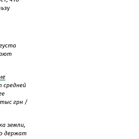
льзу
вгуста
дают
не
 средней
ее
тыс грн /
ка земли,
во держат