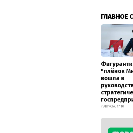
ГЛАВНОЕ 
Фигурантк
"плёнок М
вошла в
руководст
стратегич
госпредпр
7 АВГУСТА, 17:10