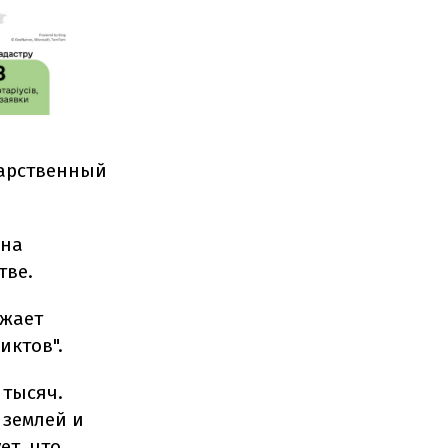
дарственный
 на
тве.
лжает
иктов".
 тысяч.
 землей и
ет, что