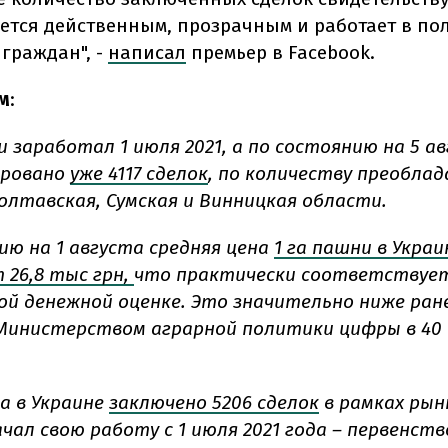
ется действенным, прозрачным и работает в по
граждан", -
написал
премьер в Facebook.
м
:
 заработал 1 июля 2021, а по состоянию на 5 а
ировано
уже 4117 сделок
, по количеству преобла
Полтавская, Сумская и Винницкая области.
ию на 1 августа средняя цена
1 га пашни в Украи
 26,8 тыс грн,
что практически соответствует
й денежной оценке. Это значительно ниже ран
Министерством аграрной политики цифры в 40 
та в Украине
заключено 5206 сделок
в рамках рын
чал свою работу с 1 июля 2021 года – первенст