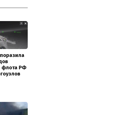
 поразила
дов
о флота РФ
ргоузлов