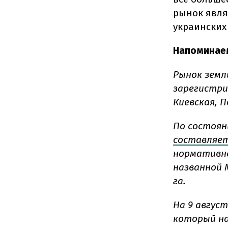
рынок явля
украинских 
Напоминае
Рынок земли
зарегистр
Киевская, 
По состоян
составляет
нормативно
названной 
га.
На 9 авгус
который на