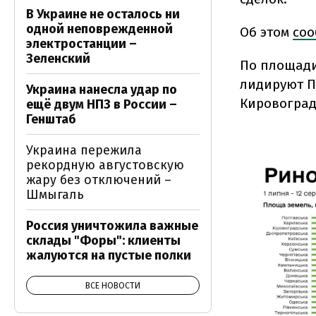
В Украине не осталось ни
одной неповрежденной
Об этом
соо
электростанции –
Зеленский
По площади
лидируют Пол
Украина нанесла удар по
Кировоградс
ещё двум НПЗ в России –
Генштаб
Украина пережила
рекордную августовскую
жару без отключений –
Шмыгаль
Россия уничтожила важные
склады "Форы": клиенты
жалуются на пустые полки
ВСЕ НОВОСТИ