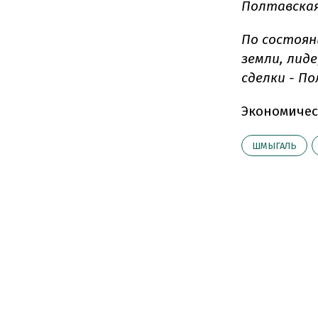
Полтавская
По состоя
земли, лид
сделки - Пол
Экономичес
ШМЫГАЛЬ