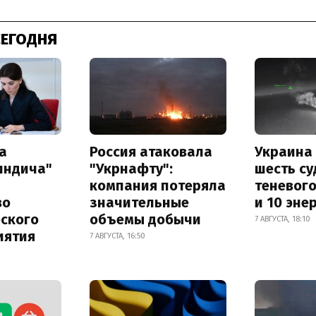
СЕГОДНЯ
а
Россия атаковала
Украина
индича"
"Укрнафту":
шесть су
компания потеряла
теневог
во
значительные
и 10 эне
еского
объемы добычи
7 АВГУСТА, 18:10
иятия
7 АВГУСТА, 16:50