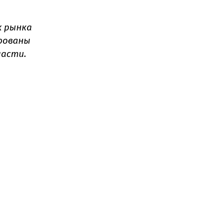
х рынка
ированы
бласти.