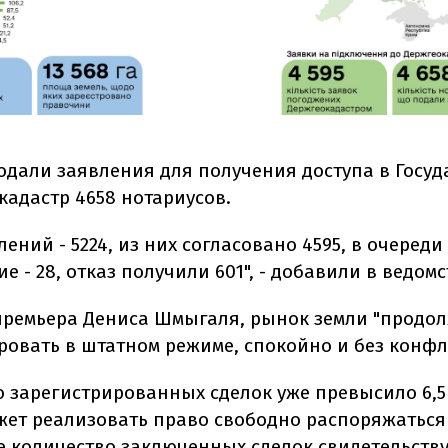
подали заявления для получения доступа в Госу
кадастр 4658 нотариусов.
лений - 5224, из них согласовано 4595, в очереди
е - 28, отказ получили 601", - добавили в ведомс
премьера Дениса Шмыгаля, рынок земли "продо
овать в штатном режиме, спокойно и без конфл
о зарегистрированных сделок уже превысило 6,5
ет реализовать право свободно распоряжаться
е количество заключенных сделок свидетельству