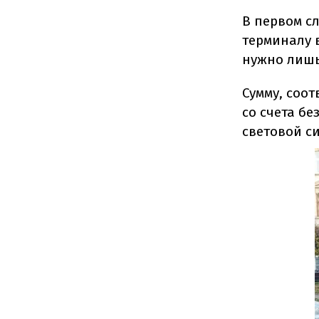
В первом с
терминалу 
нужно лишь
Сумму, соо
со счета б
световой с