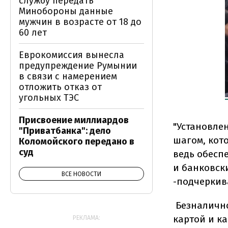
службу передать
Минобороны данные
мужчин в возрасте от 18 до
60 лет
Еврокомиссия вынесла
предупреждение Румынии
в связи с намерением
отложить отказ от
угольных ТЭС
Присвоение миллиардов
"Установле
"Приватбанка": дело
шагом, кот
Коломойского передано в
суд
ведь обесп
и банковски
ВСЕ НОВОСТИ
-подчеркив
Безналично
картой и к
РЕКЛАМА: