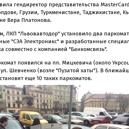
явила гендиректор представительства MasterCard
олдове, Грузии, Туркменистане, Таджикистане, К
ане Вера Платонова.
ам, ЛКП "Львовавтодор" установило два паркомат
ные "СЭА Электроникс" и разработанные специа
а совместно с компанией "Банкомсвязь".
комат появился на пл. Мицкевича (около Укрсо
 ул. Шевченко (возле "Пузатой хаты"). В ближай
становят еще 10 таких паркоматов.