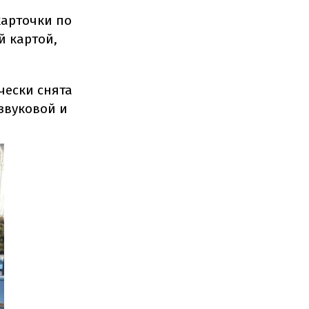
карточки по
й картой,
чески снята
звуковой и