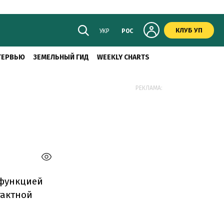
КЛУБ УП
УКР
РОС
ТЕРВЬЮ
ЗЕМЕЛЬНЫЙ ГИД
WEEKLY CHARTS
РЕКЛАМА:
 функцией
тактной