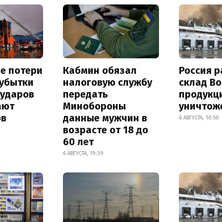
е потери
Кабмин обязал
Россия 
 убытки
налоговую службу
склад Bo
 ударов
передать
продукц
ают
Минобороны
уничтож
ов
данные мужчин в
6 АВГУСТА, 10:50
возрасте от 18 до
60 лет
6 АВГУСТА, 19:39