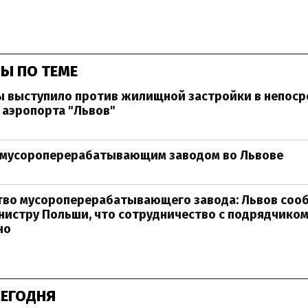
Ы ПО ТЕМЕ
 выступило против жилищной застройки в непоср
 аэропорта "Львов"
с мусороперерабатывающим заводом во Львове
тво мусороперерабатывающего завода: Львов соо
истру Польши, что сотрудничество с подрядчиком
но
СЕГОДНЯ