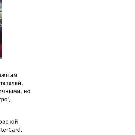
важным
тателей,
личными, но
ро",
овской
terCard.