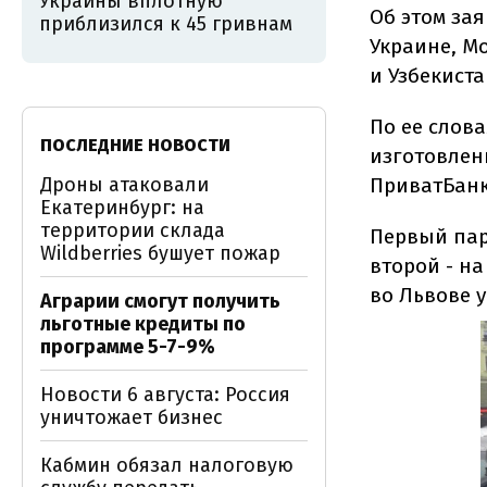
Украины вплотную
Об этом за
приблизился к 45 гривнам
Украине, М
и Узбекист
По ее слов
ПОСЛЕДНИЕ НОВОСТИ
изготовлен
Дроны атаковали
ПриватБанк
Екатеринбург: на
территории склада
Первый пар
Wildberries бушует пожар
второй - на
во Львове у
Аграрии смогут получить
льготные кредиты по
программе 5-7-9%
Новости 6 августа: Россия
уничтожает бизнес
Кабмин обязал налоговую