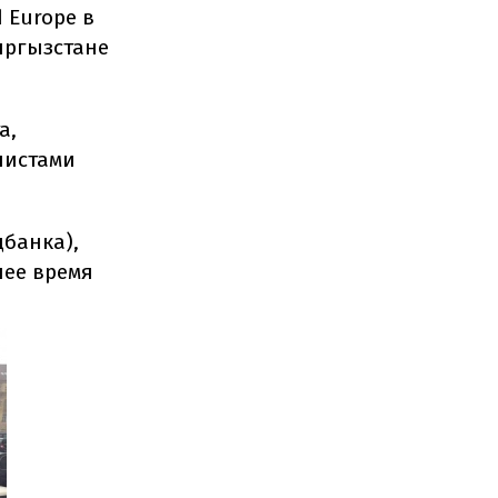
 Europe в
ыргызстане
а,
листами
цбанка),
шее время