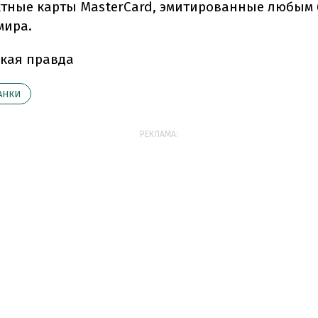
ктные карты MasterCard, эмитированные любым
мира.
кая правда
АНКИ
РЕКЛАМА: