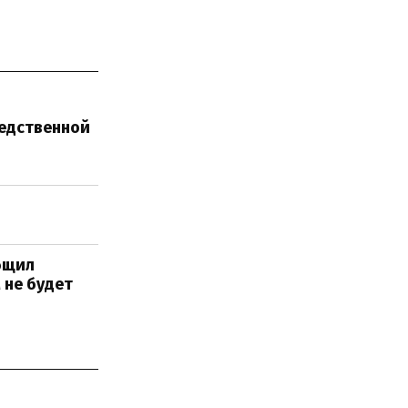
едственной
бщил
 не будет