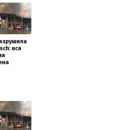
разрушила
sch: вся
ия
ена