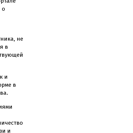
ортале
 о
ника, не
я в
ствующей
к и
орме в
ва.
виями
личество
зи и