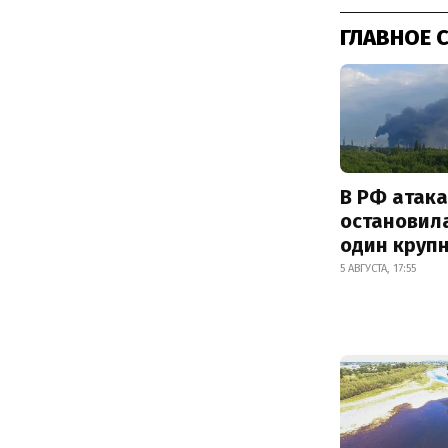
ГЛАВНОЕ 
В РФ атак
остановил
один круп
5 АВГУСТА, 17:55