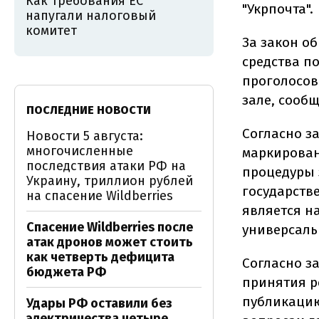
Как требования ЕС
"Укрпочта".
напугали налоговый
комитет
За закон о
средства п
проголосова
зале, сообщ
ПОСЛЕДНИЕ НОВОСТИ
Согласно за
Новости 5 августа:
многочисленные
маркирован
последствия атаки РФ на
процедуры 
Украину, триллион рублей
государств
на спасение Wildberries
является н
Спасение Wildberries после
универсаль
атак дронов может стоить
как четверть дефицита
Согласно за
бюджета РФ
принятия р
публикацию
Удары РФ оставили без
электричества четыре