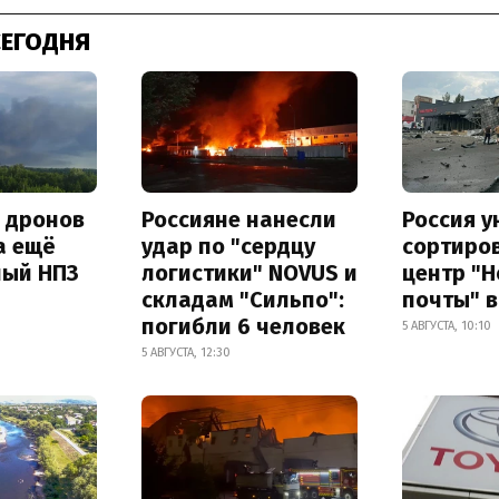
СЕГОДНЯ
а дронов
Россияне нанесли
Россия 
а ещё
удар по "сердцу
сортиро
ный НПЗ
логистики" NOVUS и
центр "
складам "Сильпо":
почты" в
погибли 6 человек
5 АВГУСТА, 10:10
5 АВГУСТА, 12:30