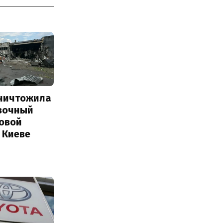
уничтожила
вочный
Новой
 Киеве