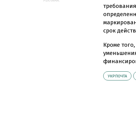
РЕКЛАМА:
требования
определенн
маркирован
срок дейст
Кроме того
уменьшения
финансиров
УКРПОЧТА