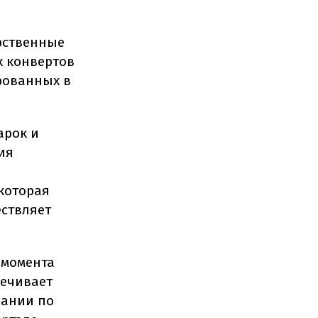
арственные
х конвертов
ированных в
арок и
ия
 которая
ствляет
 момента
печивает
дании по