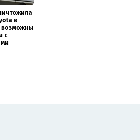
уничтожила
yota в
: возможны
и с
ами