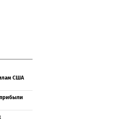
вилам США
н прибыли
х