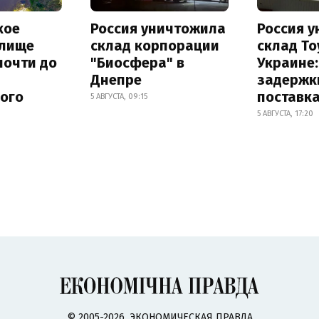
кое
Россия уничтожила
Россия 
лище
склад корпорации
склад To
почти до
"Биосфера" в
Украине
Днепре
задержк
ного
поставк
5 АВГУСТА, 09:15
5 АВГУСТА, 17:20
© 2005-2026, ЭКОНОМИЧЕСКАЯ ПРАВДА