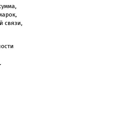
сумма,
марок,
й связи,
ности
.