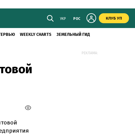
КЛУБ УП
УКР
РОС
ТЕРВЬЮ
WEEKLY CHARTS
ЗЕМЕЛЬНЫЙ ГИД
РЕКЛАМА:
чтовой
чтовой
редприятия