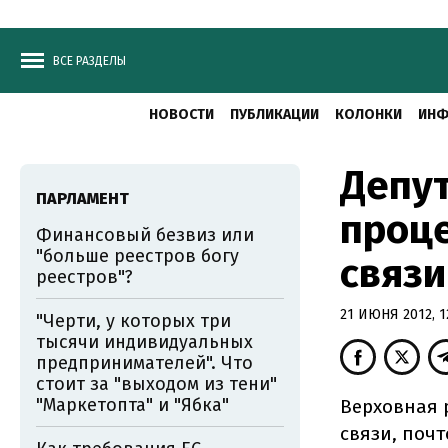
ВСЕ РАЗДЕЛЫ
НОВОСТИ
ПУБЛИКАЦИИ
КОЛОНКИ
ИНФ
Депу
ПАРЛАМЕНТ
проце
Финансовый безвиз или
"больше реестров богу
связи
реестров"?
21 ИЮНЯ 2012, 1
"Черти, у которых три
тысячи индивидуальных
предпринимателей". Что
стоит за "выходом из тени"
"Маркетопта" и "Ябка"
Верховная 
связи, поч