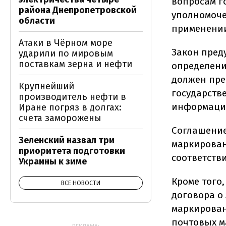
вопросам г
района Днепропетровской
уполномоче
области
применении
Атаки в Чёрном море
Закон пред
ударили по мировым
поставкам зерна и нефти
определени
должен пре
Крупнейший
государств
производитель нефти в
информаци
Иране погряз в долгах:
счета заморожены
Соглашение
Зеленский назвал три
маркирован
приоритета подготовки
соответств
Украины к зиме
Кроме того
ВСЕ НОВОСТИ
договора о 
маркирован
почтовых м