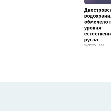
Днестровс
водохрани
обмелело 
уровня
естествен
русла
5 АВГУСТА, 13:20