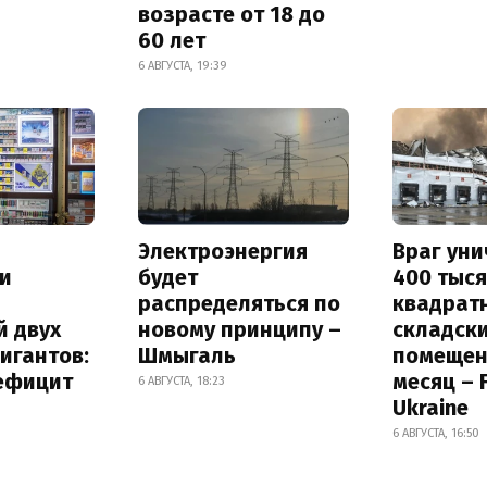
возрасте от 18 до
60 лет
6 АВГУСТА, 19:39
Электроэнергия
Враг ун
и
будет
400 тыс
распределяться по
квадрат
й двух
новому принципу –
складск
игантов:
Шмыгаль
помещен
дефицит
месяц – 
6 АВГУСТА, 18:23
Ukraine
6 АВГУСТА, 16:50