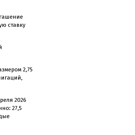
огашение
ую ставку
й
змером 2,75
лигаций,
реля 2026
но: 27,5
ждые