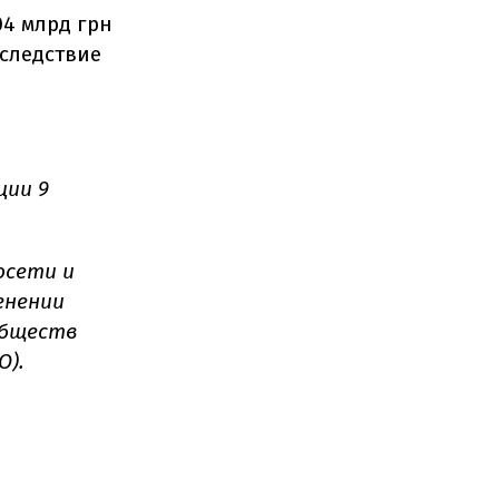
04 млрд грн
вследствие
ции 9
осети и
енении
обществ
О).