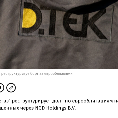
 реструктуризує борг за єврооблігаціями
газ" реструктурирует долг по еврооблигациям н
щенных через NGD Holdings B.V.