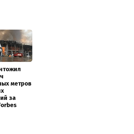
ичтожил
яч
ных метров
их
ий за
Forbes