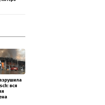
разрушила
sch: вся
ия
ена