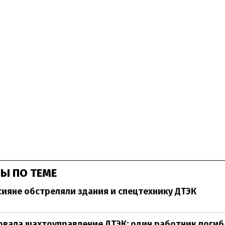
Ы ПО ТЕМЕ
сияне обстреляли здания и спецтехнику ДТЭК
овала шахтоуправление ДТЭК: один работник погиб