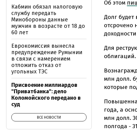
Об этом
пи
Кабмин обязал налоговую
службу передать
Долг будет
Минобороны данные
отсрочено н
мужчин в возрасте от 18 до
60 лет
доходности 
Еврокомиссия вынесла
Для рестру
предупреждение Румынии
облигаций.
в связи с намерением
отложить отказ от
Вознагражд
угольных ТЭС
млн долл. 
Присвоение миллиардов
которые по
"Приватбанка": дело
Коломойского передано в
Повышенная
суд
года, а осн
млн долл. 3
ВСЕ НОВОСТИ
полгода - 3