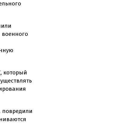
ельного
лили
а военного
енную
, который
существлять
сирования
а повредили
ениваются