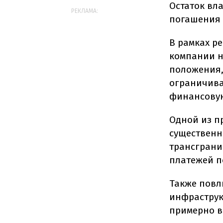
Остаток вл
РЕКЛАМА:
погашения 3
В рамках р
компании н
положения,
ограничива
финансову
Одной из п
существенн
трансграни
платежей п
Также повл
инфраструк
примерно в 