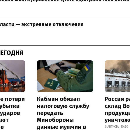
бласти — экстренные отключения
СЕГОДНЯ
е потери
Кабмин обязал
Россия 
 убытки
налоговую службу
склад Bo
 ударов
передать
продукц
ают
Минобороны
уничтож
ов
данные мужчин в
6 АВГУСТА, 10:50