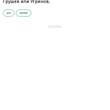
Грушев или Угринов.
ДІЯ
БАНКИ
РЕКЛАМА: