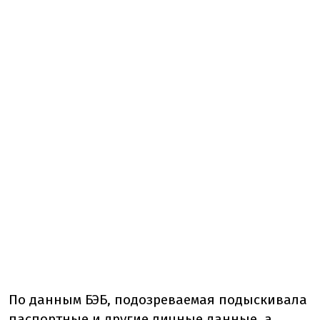
По данным БЭБ,
подозреваемая
подыскивала
паспортные и другие личные данные, а