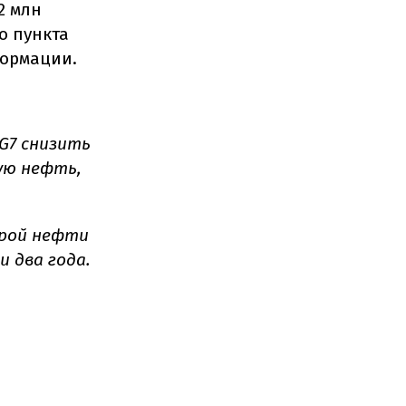
2 млн
о пункта
формации.
G7 снизить
кую нефть,
ырой нефти
 два года.