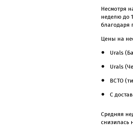
Несмотря н
неделю до 1
благодаря 
Цены на не
Urals (Б
Urals (Ч
ВСТО (ти
С достав
Средняя не
снизилась н