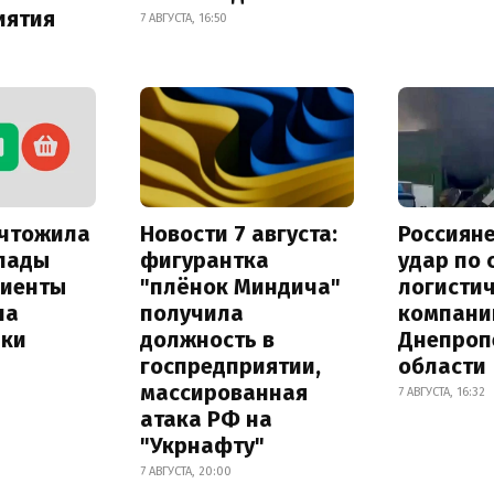
иятия
7 АВГУСТА, 16:50
ичтожила
Новости 7 августа:
Россиян
лады
фигурантка
удар по
лиенты
"плёнок Миндича"
логисти
на
получила
компани
лки
должность в
Днепроп
госпредприятии,
области
массированная
7 АВГУСТА, 16:32
атака РФ на
"Укрнафту"
7 АВГУСТА, 20:00