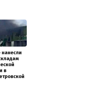
е нанесли
 складам
ческой
и в
етровской