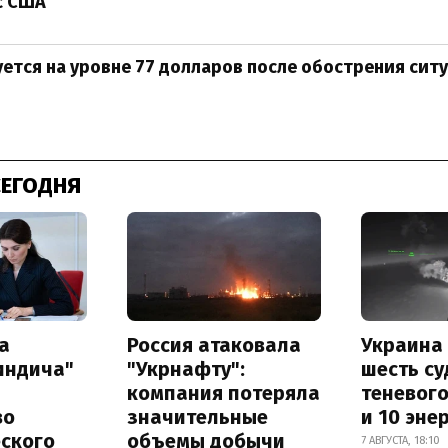
с США
ется на уровне 77 долларов после обострения сит
СЕГОДНЯ
а
Россия атаковала
Украина
индича"
"Укрнафту":
шесть су
компания потеряла
теневог
во
значительные
и 10 эне
еского
объемы добычи
7 АВГУСТА, 18:10