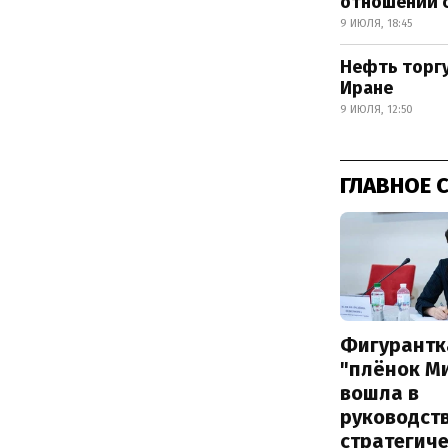
отношений 
9 ИЮЛЯ, 18:45
Нефть торгу
Иране
9 ИЮЛЯ, 12:50
ГЛАВНОЕ 
Фигурантк
"плёнок М
вошла в
руководст
стратегич