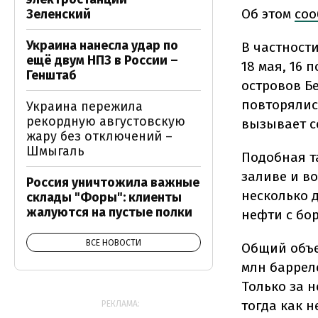
Об этом
соо
Зеленский
Украина нанесла удар по
В частности
ещё двум НПЗ в России –
18 мая, 16 
Генштаб
островов Б
повторялись
Украина пережила
рекордную августовскую
вызывает с
жару без отключений –
Шмыгаль
Подобная т
заливе и в
Россия уничтожила важные
несколько 
склады "Форы": клиенты
жалуются на пустые полки
нефти с бор
ВСЕ НОВОСТИ
Общий объем
млн баррел
Только за н
тогда как н
РЕКЛАМА: