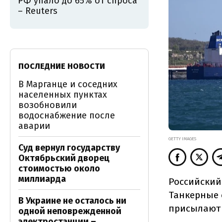
РФ упало до 65% от спроса
– Reuters
ПОСЛЕДНИЕ НОВОСТИ
В Марганце и соседних
населенных пунктах
возобновили
водоснабжение после
аварии
GETTY IMAGES
Суд вернул государству
Октябрьский дворец
стоимостью около
миллиарда
Российский 
Танкерные 
В Украине не осталось ни
присылают
одной неповрежденной
электростанции –