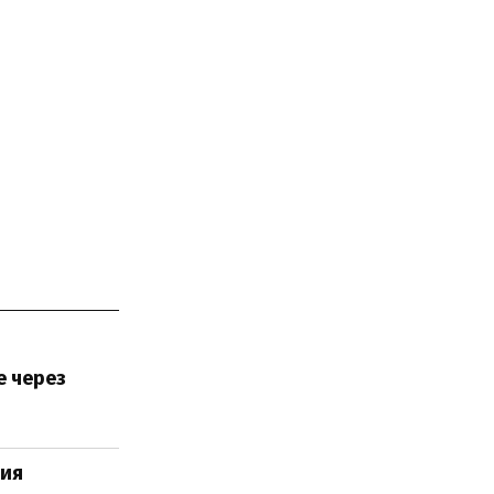
е через
ния