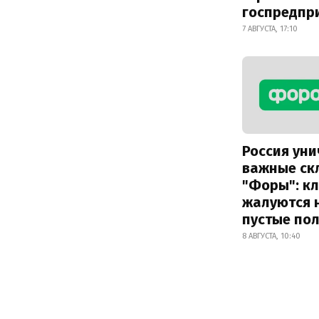
госпредпр
7 АВГУСТА, 17:10
Россия ун
важные ск
"Форы": к
жалуются 
пустые по
8 АВГУСТА, 10:40