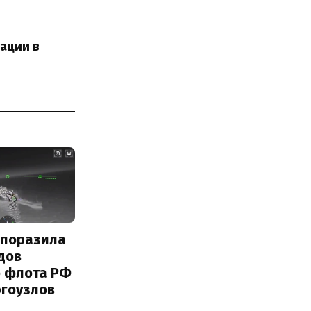
уации в
 поразила
дов
о флота РФ
ргоузлов