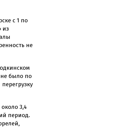
ске с 1 по
 из
налы
ренность не
ходкинском
 не было по
 перегрузку
 около 3,4
ий период.
ррелей,