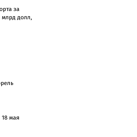
орта за
8 млрд долл,
ррель
 18 мая