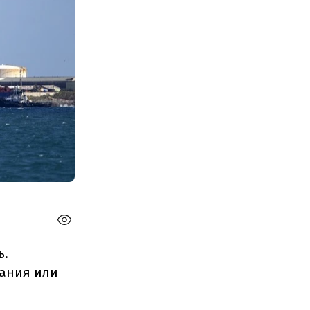
ь.
вания или