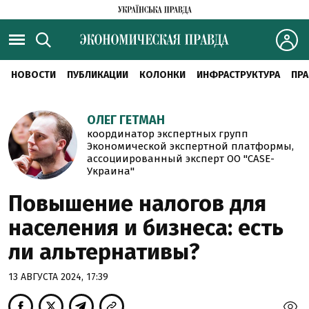
НОВОСТИ
ПУБЛИКАЦИИ
КОЛОНКИ
ИНФРАСТРУКТУРА
ПРА
ОЛЕГ ГЕТМАН
координатор экспертных групп
Экономической экспертной платформы,
ассоциированный эксперт ОО "CASE-
Украина"
Повышение налогов для
населения и бизнеса: есть
ли альтернативы?
13 АВГУСТА 2024, 17:39