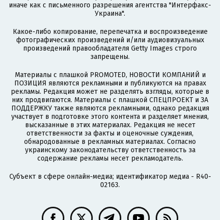
иначе как с письменного разрешения агентства "Интерфакс-
Украина".
Какое-либо копирование, перепечатка и воспроизведение
фотографических произведений и/или аудиовизуальных
произведений правообладателя Getty Images строго
запрещены.
Материалы с плашкой PROMOTED, НОВОСТИ КОМПАНИЙ и
ПОЗИЦИЯ являются рекламными и публикуются на правах
рекламы. Редакция может не разделять взгляды, которые в
них продвигаются. Материалы с плашкой СПЕЦПРОЕКТ и ЗА
ПОДДЕРЖКУ также являются рекламными, однако редакция
участвует в подготовке этого контента и разделяет мнения,
высказанные в этих материалах. Редакция не несет
ответственности за факты и оценочные суждения,
обнародованные в рекламных материалах. Согласно
украинскому законодательству ответственность за
содержание рекламы несет рекламодатель.
Субъект в сфере онлайн-медиа; идентификатор медиа - R40-
02163.