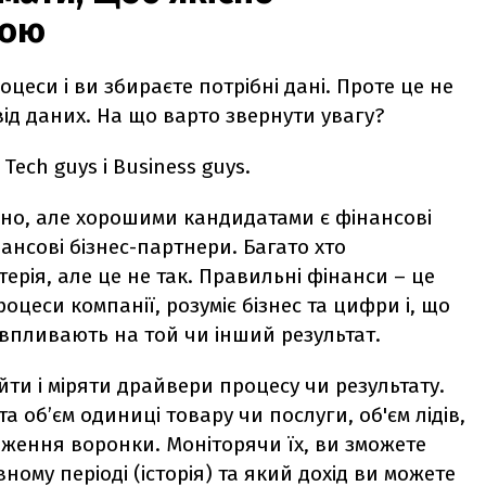
кою
оцеси і ви збираєте потрібні дані. Проте це не
від даних. На що варто звернути увагу?
Tech guys і Business guys.
дно, але хорошими кандидатами є фінансові
нсові бізнес-партнери. Багато хто
ерія, але це не так. Правильні фінанси – це
оцеси компанії, розуміє бізнес та цифри і, що
 впливають на той чи інший результат.
ти і міряти драйвери процесу чи результату.
а обʼєм одиниці товару чи послуги, об'єм лідів,
одження воронки. Моніторячи їх, ви зможете
вному періоді (історія) та який дохід ви можете