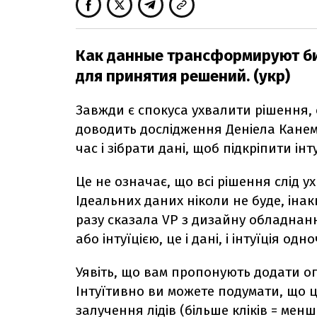
Как данные трансформируют би
для принятия решений. (укр)
Завжди є спокуса ухвалити рішення,
доводить дослідження Деніела Кане
час і зібрати дані, щоб підкріпити ін
Це не означає, що всі рішення слід 
Ідеальних даних ніколи не буде, іна
разу сказала VP з дизайну обладнання
або інтуїцією, це і дані, і інтуїція одн
Уявіть, що вам пропонують додати о
Інтуїтивно ви можете подумати, що ц
залучення лідів (більше кліків = менше