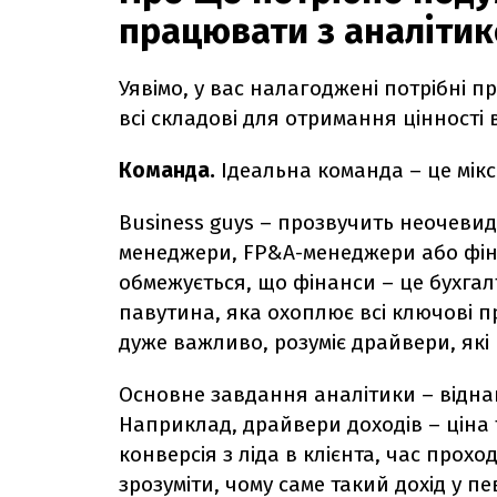
працювати з аналіти
Уявімо, у вас налагоджені потрібні пр
всі складові для отримання цінності 
Команда.
Ідеальна команда – це мікс 
Business guys – прозвучить неочеви
менеджери, FP&A-менеджери або фіна
обмежується, що фінанси – це бухгалт
павутина, яка охоплює всі ключові пр
дуже важливо, розуміє драйвери, які
Основне завдання аналітики – віднай
Наприклад, драйвери доходів – ціна т
конверсія з ліда в клієнта, час прох
зрозуміти, чому саме такий дохід у пе