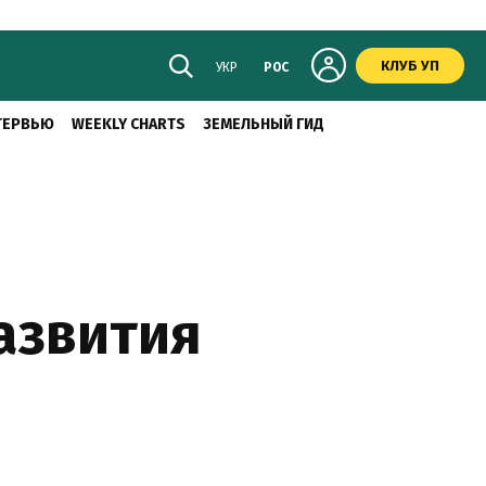
КЛУБ УП
УКР
РОС
ТЕРВЬЮ
WEEKLY CHARTS
ЗЕМЕЛЬНЫЙ ГИД
азвития