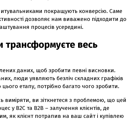
опитувальниками покращують конверсію. Саме
тивності дозволяє нам виважено підходити до
лаштування процесів усередині.
и трансформуєте весь
блених даних, щоб зробити певні висновки.
них, люди уявляють безліч складних графіків
о цього етапу, потрібно багато чого зробити.
ь виміряти, ви зіткнетеся з проблемою, що цей
с у B2C та B2B – залучення клієнтів, де
м, як клієнт потрапив на ваш сайт і купівлею