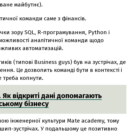
уване майбутнє).
тичної команди саме з фінансів.
очки зору SQL, R-програмування, Python і
 можливості аналітичної команди щодо
можливих автоматизацій.
ків (типові Business guys) був на зустрічах, де
ення. Це дозволить команді бути в контексті і
де треба копнути.
. Як відкриті дані допомагають
ському бізнесу
ною інженерної культури Mate academy, тому
ршип-зустрічах. У подальшому це позитивно