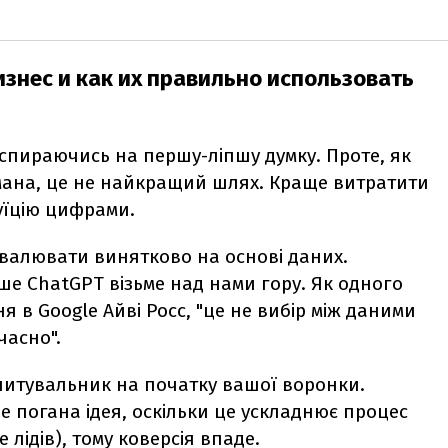
знес и как их правильно использовать
 спираючись на першу-ліпшу думку. Проте, як
мана, це не найкращий шлях. Краще витратити
туїцію цифрами.
ухвалювати винятково на основі даних.
кше ChatGPT візьме над нами гору. Як одного
 в Google Айві Росс, "це не вибір між даними
очасно".
питувальник на початку вашої воронки.
е погана ідея, оскільки це ускладнює процес
 лідів), тому коверсія впаде.