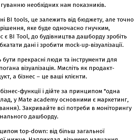
игуванню необхідних нам показників.
і BI tools, це залежить від бюджету, але точно
в рішення, яке буде одночасно гнучким,
 є BI Tool, до будівництва дашборду зробіть
катати дані і зробити mock-up-візуалізації.
ь бути прекрасні люди та інструменти для
огана візуалізація. Мисліть як продакт-
т, а бізнес – це ваші клієнти.
бізнес-функції і дійте за принципом "одна
лад, у Mate academy основними є маркетинг,
ання). Закривайте всі потреби в моніторингу
онального дашборду.
ципом top-down: від більш загальної
ної нижче. Наприклад, візьмемо навчання.