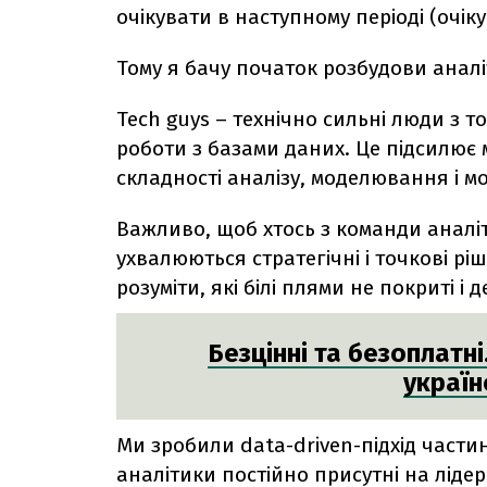
очікувати в наступному періоді (очік
Тому я бачу початок розбудови аналі
Tech guys – технічно сильні люди з т
роботи з базами даних. Це підсилює
складності аналізу, моделювання і 
Важливо, щоб хтось з команди аналіти
ухвалюються стратегічні і точкові ріш
розуміти, які білі плями не покриті і 
Безцінні та безоплатні
україн
Ми зробили data-driven-підхід части
аналітики постійно присутні на ліде