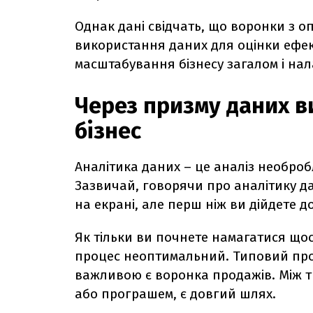
Однак дані свідчать, що воронки з 
використання даних для оцінки ефек
масштабування бізнесу загалом і на
Через призму даних в
бізнес
Аналітика даних – це аналіз необро
Зазвичай, говорячи про аналітику да
на екрані, але перш ніж ви дійдете д
Як тільки ви почнете намагатися щос
процес неоптимальний. Типовий проце
важливою є воронка продажів. Між ти
або програшем, є довгий шлях.