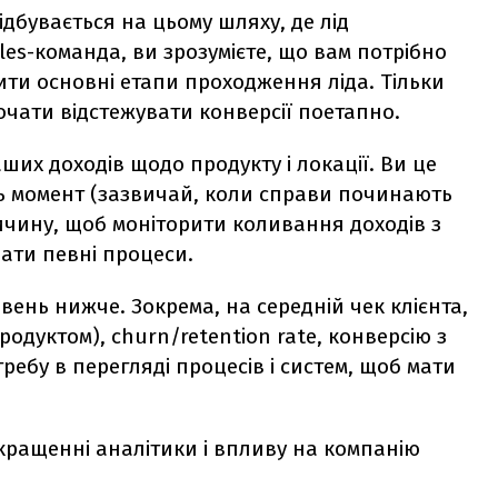
відбувається на цьому шляху, де лід
es-команда, ви зрозумієте, що вам потрібно
ти основні етапи проходження ліда. Тільки
почати відстежувати конверсії поетапно.
ших доходів щодо продукту і локації. Ви це
сь момент
(зазвичай, коли справи починають
ичину, щоб моніторити коливання доходів з
вати певні процеси
.
вень нижче. Зокрема, на середній чек клієнта,
продуктом), churn/retention rate, конверсію з
требу в перегляді процесів і систем, щоб мати
кращенні аналітики і впливу на компанію