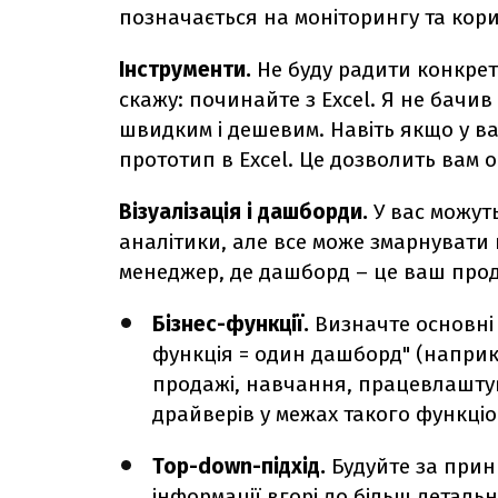
позначається на моніторингу та кор
Інструменти.
Не буду радити конкретн
скажу: починайте з Excel. Я не бачи
швидким і дешевим. Навіть якщо у вас
прототип в Excel. Це дозволить вам об
Візуалізація і дашборди.
У вас можут
аналітики, але все може змарнувати п
менеджер, де дашборд – це ваш продук
Бізнес-функції.
Визначте основні 
функція = один дашборд" (наприк
продажі, навчання, працевлаштув
драйверів у межах такого функці
Top-down-підхід.
Будуйте за прин
інформації вгорі до більш деталь