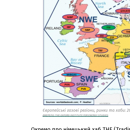
Європейські газові регіони, ринки та хаби: 2
ДЖЕРЕЛО: THE OXFORD INSTITUTE FOR ENERGY STUDIES
Окремо про німецький хаб THE (Tradi