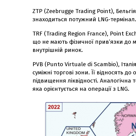
ZTP (Zeebrugge Trading Point), Бельг
знаходиться потужний LNG-термінал
TRF (Trading Region France), Point Ex
що не мають фізичної прив’язки до м
внутрішній ринок.
PVB (Punto Virtuale di Scambio), Італі
суміжні торгові зони. Її відносять до
підвищення ліквідності. Аналогічна то
яка орієнтується на операції з LNG.