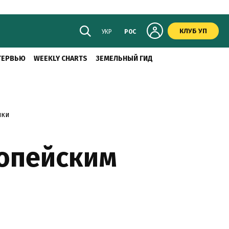
КЛУБ УП
УКР
РОС
ТЕРВЬЮ
WEEKLY CHARTS
ЗЕМЕЛЬНЫЙ ГИД
ики
ропейским