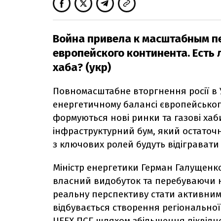
Война привела к масштабным п
европейского континента. Есть 
хаба? (укр)
Повномасштабне вторгнення росії в 
енергетичному балансі європейськог
формуються нові ринки та газові ха
інфраструктурний бум, який остаточн
з ключових ролей будуть відігравати 
Міністр енергетики Герман Галущенк
власний видобуток та перебуваючи н
реальну перспективу стати активним
відбувається створення регіональної 
UEEX ПСГ шляхом збільшення ліквіднос