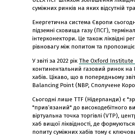
суміжних ринків на яких відсутній тр
Енергетична система Європи сьогодні
підземні сховища газу (ПСГ), терміна
інтерконектори. Це також ліквідні ре
рівновагу між попитом та пропозиціє
У звіті за 2022 рік
The Oxford Institute
континентальний газовий ринок на 8
хабів. Цікаво, що в попередньому звіт
Balancing Point (NBP, Сполучене Коро
Сьогодні лише TTF (Нідерланди) є "з
"прив’язаний" до високодебітного ви
віртуальна точка торгівлі (VTP), цент
хаб вищої ліквідності, де формуютьс
попиту суміжних хабів тому є ключови