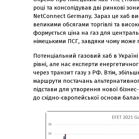
році та консолідував дві ринкові зо
NetConnect Germany. Зараз це хаб вис
великими обсягами торгівлі та високо
формується ціна на газ для централь
німецькими ПСГ, завдяки чому може
Потенціальний газовий хаб в Україн
рівні, але нас експерти енергетично
через транзит газу з РФ. Втім, збіль
маршрути постачань альтернативног
підстави для утворення нової бізнес
до східно-європейської основи балан