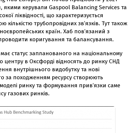
ни, якими керували
Gaspool Balancing Services та
окої ліквідності,
що характеризується
ю кількістю трубопровідних зв’язків. Тут також
ноєвропейських країн. Хаб пов’язаний з
 проводити коригування та балансування.
і має статус запланованого на національному
го центру в Оксфорді відносять до ринку СНД
шення внутрішнього видобутку та нові
о за походженням ресурсу створюють
-моделі ринку та формування прив’язки саме
су газових ринків.