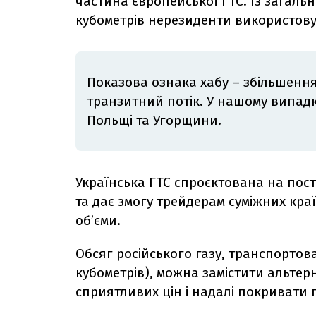
частина європейської ГТС. Із загальн
кубометрів нерезиденти використовую
Показова ознака хабу – збільшення
транзитний потік. У нашому випадку
Польщі та Угорщини.
Українська ГТС спроєктована на пос
та дає змогу трейдерам суміжних краї
об’єми.
Обсяг російського газу, транспортова
кубометрів), можна замістити альтер
сприятливих цін і надалі покривати 