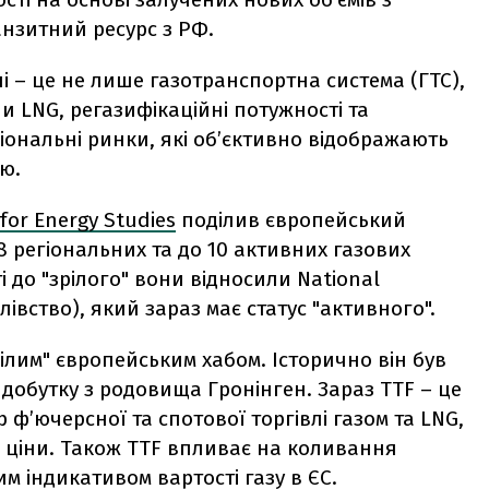
анзитний ресурс з РФ.
 – це не лише газотранспортна система (ГТС),
ли LNG, регазифікаційні потужності та
гіональні ринки, які об’єктивно відображають
ю.
 for Energy Studies
поділив європейський
 регіональних та до 10 активних газових
і до "зрілого" вони відносили National
лівство), який зараз має статус "активного".
рілим" європейським хабом. Історично він був
добутку з родовища Гронінген. Зараз TTF – це
р ф’ючерсної та спотової торгівлі газом та LNG,
я ціни. Також TTF впливає на коливання
м індикативом вартості газу в ЄС.