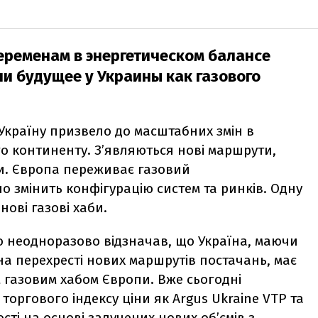
еременам в энергетическом балансе
ли будущее у Украины как газового
Україну призвело до масштабних змін в
о континенту. З’являються нові маршрути,
би. Європа переживає газовий
о змінить конфігурацію систем та ринків. Одну
нові газові хаби.
о неодноразово відзначав, що Україна, маючи
а перехресті нових маршрутів постачань, має
 газовим хабом Європи. Вже сьогодні
торгового індексу ціни як Argus Ukraine VTP та
ті на основі залучених нових об’ємів з