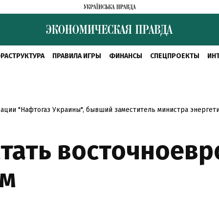
РАСТРУКТУРА
ПРАВИЛА ИГРЫ
ФИНАНСЫ
СПЕЦПРОЕКТЫ
ИН
ации "Нафтогаз Украины", бывший заместитель министра энергет
стать восточноев
ом