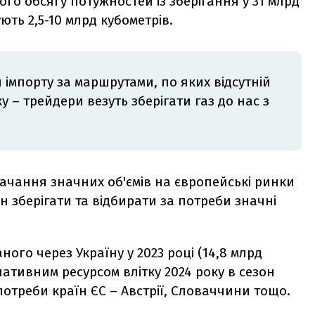
ого обсягу потужностей із зберігання у 31 млрд
ть 2,5-10 млрд кубометрів.
 імпорту за маршрутами, по яких відсутній
 – трейдери везуть зберігати газ до нас з
тачання значних об'ємів на європейські ринки
н зберігати та відбирати за потреби значні
ного через Україну у 2023 році (14,8 млрд
нативним ресурсом влітку 2024 року в сезон
потреби країн ЄС – Австрії, Словаччини тощо.