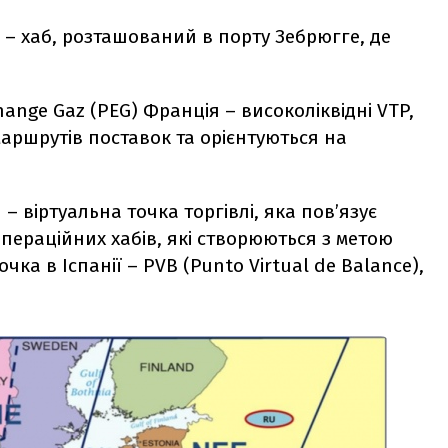
ія – хаб, розташований в порту Зебрюгге, де
.
change Gaz (PEG) Франція – високоліквідні VTP,
аршрутів поставок та орієнтуються на
я – віртуальна точка торгівлі, яка пов’язує
 операційних хабів, які створюються з метою
чка в Іспанії – PVB (Punto Virtual de Balance),