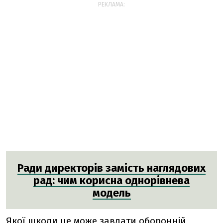
РЕКЛАМА:
Ради директорів замість наглядових
рад: чим корисна однорівнева
модель
Якої шкоди це може завдати оборонній