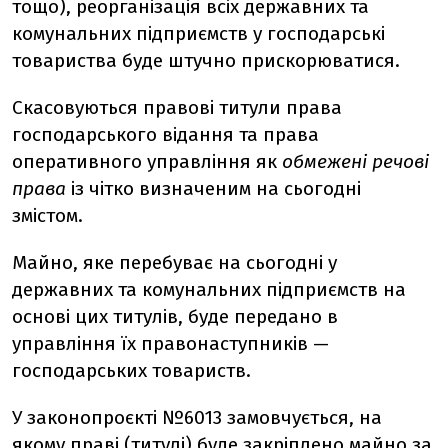
тощо), реорганізація всіх державних та
комунальних підприємств у господарські
товариства буде штучно прискорюватися.
Скасовуються правові титули права
господарського відання та права
оперативного управління як
обмежені речові
права
із чітко визначеним на сьогодні
змістом.
Майно, яке перебуває на сьогодні у
державних та комунальних підприємств на
основі цих титулів, буде передано в
управління їх правонаступників —
господарських товариств.
У законопроєкті №6013 замовчується, на
якому праві (титулі) буде закріплено майно за