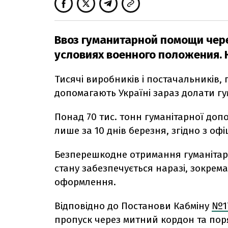
Ввоз гуманитарной помощи чере
условиях военного положения. 
Тисячі виробників і постачальників, 
допомагають Україні зараз долати гу
Понад 70 тис. тонн гуманітарної доп
лише за 10 днів березня, згідно з о
Безперешкодне отримання гуманітарн
стану забезпечується наразі, зокрем
оформлення.
Відповідно до Постанови Кабміну
№1
п
ропуск через митний кордон та
пор