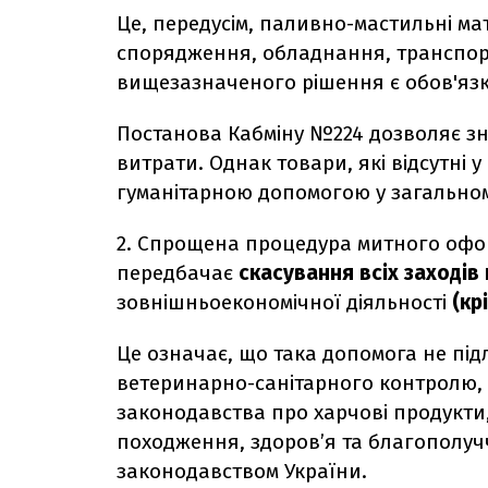
Це, передусім, паливно-мастильні ма
спорядження, обладнання, транспорт
вищезазначеного рішення є обов'яз
Постанова Кабміну №224 дозволяє зна
витрати. Однак товари, які відсутні
гуманітарною допомогою у загально
2. Спрощена процедура митного офо
передбачає
скасування всіх
заходів
зовнішньоекономічної діяльності
(кр
Це означає, що така допомога не пі
ветеринарно-санітарного контролю,
законодавства про харчові продукти
походження, здоров’я та благополучч
законодавством України.