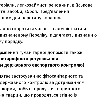
теріали, легкозаймисті речовини,
військове
ні засоби, зброя. Пред'явлення
ковим для перетину кордону.
чно скоротити часові та адміністративні
 у визначеному Переліку, підлягають визнанню
му порядку.
рмлення гуманітарної допомоги також
 нетарифного регулювання
ім державного експортного контролю)
.
длягає застосуванню
фітосанітарного та
 державного контролю за дотриманням
, корми, побічні продукти тваринного
я тварин, що проводяться згідно із