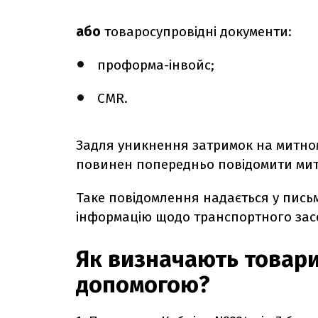
або
товаросупровідні документи:
проформа-інвойс;
CMR.
Задля уникнення затримок на митном
повинен попередньо повідомити митн
Таке повідомлення надається у пись
інформацію щодо транспортного засо
Як
визначають товари,
допомогою?