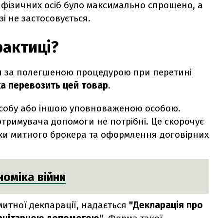
фізичних осіб було максимально спрощено, а
зі не застосовується.
рактиці?
ся за полегшеною процедурою при перетині
а перевозить цей товар
.
асобу або іншою уповноваженою особою.
отримувача допомоги не потрібні. Це скорочує
уки митного брокера та оформлення договірних
номіка війни
митної декларації, надається
"Декларація про