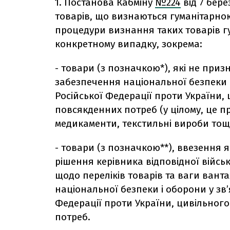
1. Постанова Кабміну
№224
від 7 бере
товарів, що визнаються гуманітарн
процедури визнання таких товарів 
конкретному випадку,
зокрема:
- товари (з позначкою*), які не приз
забезпечення національної безпеки і
Російської Федерації проти України,
повсякденних потреб (у цілому, це
пр
медикаменти, текстильні вироби тощ
- товари (з позначкою**), ввезення
рішення керівника відповідної військ
щодо переліків товарів та ваги вант
національної безпеки і оборони у зв’
Федерації проти України, цивільног
потреб.