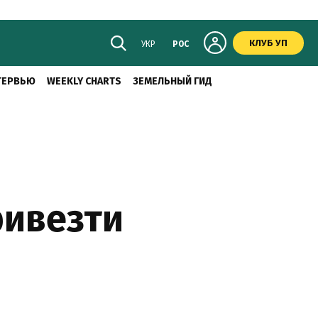
КЛУБ УП
УКР
РОС
ТЕРВЬЮ
WEEKLY CHARTS
ЗЕМЕЛЬНЫЙ ГИД
ривезти