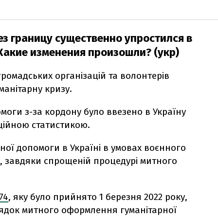
з границу существенно упростился в
Какие изменения произошли? (укр)
громадських організацій та волонтерів
манітарну кризу.
омоги з-за кордону було ввезено в Україну
фіційною статистикою.
ої допомоги в Україні в умовах воєнного
а, завдяки спрощеній процедурі митного
74
, яку було прийнято 1 березня 2022 року,
ядок митного оформлення гуманітарної