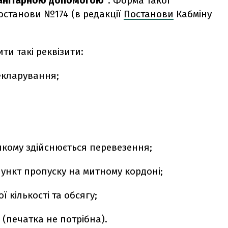
манітарною допомогою"
. Форма такої
останови №174 (в редакції
Постанови
Кабміну
ити такі реквізити:
декларування;
 якому здійснюється перевезення;
ункт пропуску на митному кордоні;
ї кількості та обсягу;
 (печатка не потрібна).