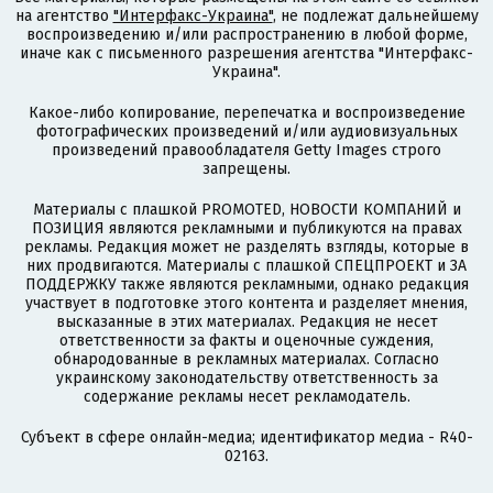
на агентство
"Интерфакс-Украина"
, не подлежат дальнейшему
воспроизведению и/или распространению в любой форме,
иначе как с письменного разрешения агентства "Интерфакс-
Украина".
Какое-либо копирование, перепечатка и воспроизведение
фотографических произведений и/или аудиовизуальных
произведений правообладателя Getty Images строго
запрещены.
Материалы с плашкой PROMOTED, НОВОСТИ КОМПАНИЙ и
ПОЗИЦИЯ являются рекламными и публикуются на правах
рекламы. Редакция может не разделять взгляды, которые в
них продвигаются. Материалы с плашкой СПЕЦПРОЕКТ и ЗА
ПОДДЕРЖКУ также являются рекламными, однако редакция
участвует в подготовке этого контента и разделяет мнения,
высказанные в этих материалах. Редакция не несет
ответственности за факты и оценочные суждения,
обнародованные в рекламных материалах. Согласно
украинскому законодательству ответственность за
содержание рекламы несет рекламодатель.
Субъект в сфере онлайн-медиа; идентификатор медиа - R40-
02163.