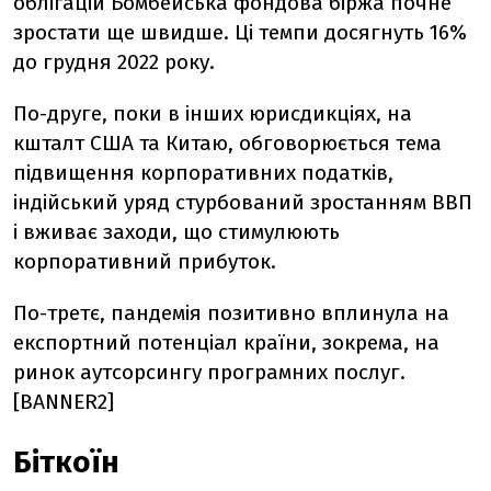
облігацій Бомбейська фондова біржа почне
зростати ще швидше. Ці темпи досягнуть 16%
до грудня 2022 року.
По-друге, поки в інших юрисдикціях, на
кшталт США та Китаю, обговорюється тема
підвищення корпоративних податків,
індійський уряд стурбований зростанням ВВП
і вживає заходи, що стимулюють
корпоративний прибуток.
По-третє, пандемія позитивно вплинула на
експортний потенціал країни, зокрема, на
ринок аутсорсингу програмних послуг.
[BANNER2]
Біткоїн