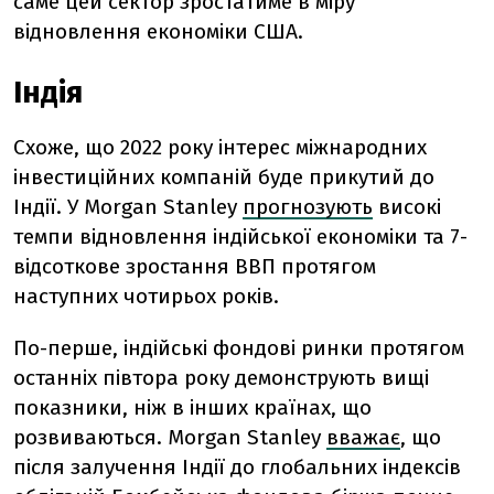
саме цей сектор зростатиме в міру
відновлення економіки США.
Індія
Схоже, що 2022 року інтерес міжнародних
інвестиційних компаній буде прикутий до
Індії. У Morgan Stanley
прогнозують
високі
темпи відновлення індійської економіки та 7-
відсоткове зростання ВВП протягом
наступних чотирьох років.
По-перше, індійські фондові ринки протягом
останніх півтора року демонструють вищі
показники, ніж в інших країнах, що
розвиваються. Morgan Stanley
вважає
, що
після залучення Індії до глобальних індексів