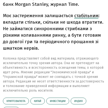
банк Morgan Stanley, журнал Time.
Моє застереження залишається
стабільним
:
вкладати стільки, скільки не шкода втратити.
Не займатися синхронними стрибками з
різкими коливаннями ринку, а бути готовим
до довгої гри та періодичного прощання зі
шматком нервів.
Колонка представляет собой вид материала, отражающего
исключительно точку зрения автора. Она не претендует на
объективность и всесторонность освещения темы, о которой
идет речь. Мнение редакции "Экономической правды" и
"Украинской правды" может не совпадать с точкой зрения
автора. Редакция не несет ответственности за достоверность
и толкование приведенной информации и выполняет
исключительно роль носителя.
КРИПТОВАЛЮТА
КИТАЙ
ИНВЕСТИЦИИ
ИНДИЯ