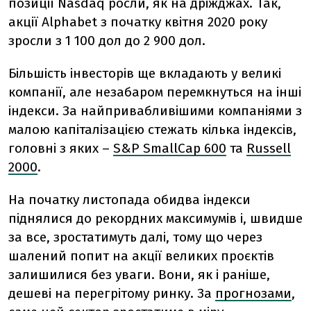
позиції Nasdaq росли, як на дріжджах. Так,
акції Alphabet з початку квітня 2020 року
зросли з 1 100 дол до 2 900 дол.
Більшість інвесторів ще вкладають у великі
компанії, але незабаром перемкнуться на інші
індекси. За найпривабливішими компаніями з
малою капіталізацією стежать кілька індексів,
головні з яких –
S&P SmallCap 600
та
Russell
2000
.
На початку листопада обидва індекси
піднялися до рекордних максимумів і, швидше
за все, зростатимуть далі, тому що через
шалений попит на акції великих проєктів
залишилися без уваги. Вони, як і раніше,
дешеві на перегрітому ринку. За
прогнозами
,