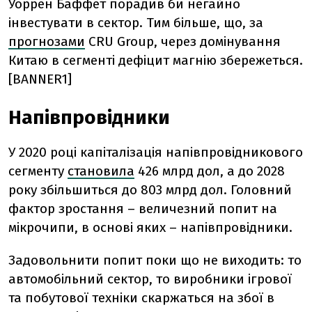
Уоррен Баффет порадив би негайно
інвестувати в сектор. Тим більше, що, за
прогнозами
CRU Group, через домінування
Китаю в сегменті дефіцит магнію збережеться.
[BANNER1]
Напівпровідники
У 2020 році капіталізація напівпровідникового
сегменту
становила
426 млрд дол, а до 2028
року збільшиться до 803 млрд дол. Головний
фактор зростання – величезний попит на
мікрочипи, в основі яких – напівпровідники.
Задовольнити попит поки що не виходить: то
автомобільний сектор, то виробники ігрової
та побутової техніки скаржаться на збої в