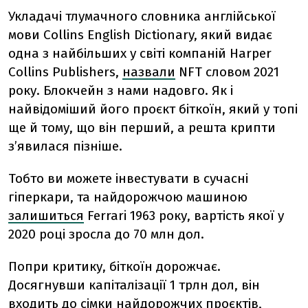
Укладачі тлумачного словника англійської
мови Collins English Dictionary, який видає
одна з найбільших у світі компаній Harper
Collins Publishers,
назвали
NFT словом 2021
року. Блокчейн з нами надовго. Як і
найвідоміший його проєкт біткоїн, який у топі
ще й тому, що він перший, а решта крипти
з’явилася пізніше.
Тобто ви можете інвестувати в сучасні
гіперкари, та найдорожчою машиною
залишиться
Ferrari 1963 року, вартість якої у
2020 році зросла до 70 млн дол.
Попри критику, біткоїн дорожчає.
Досягнувши капіталізації 1 трлн дол, він
входить до сімки найдорожчих проєктів,