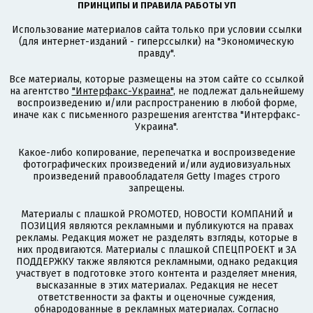
ПРИНЦИПЫ И ПРАВИЛА РАБОТЫ УП
Использование материалов сайта только при условии ссылки
(для интернет-изданий - гиперссылки) на "Экономическую
правду".
Все материалы, которые размещены на этом сайте со ссылкой
на агентство
"Интерфакс-Украина"
, не подлежат дальнейшему
воспроизведению и/или распространению в любой форме,
иначе как с письменного разрешения агентства "Интерфакс-
Украина".
Какое-либо копирование, перепечатка и воспроизведение
фотографических произведений и/или аудиовизуальных
произведений правообладателя Getty Images строго
запрещены.
Материалы с плашкой PROMOTED, НОВОСТИ КОМПАНИЙ и
ПОЗИЦИЯ являются рекламными и публикуются на правах
рекламы. Редакция может не разделять взгляды, которые в
них продвигаются. Материалы с плашкой СПЕЦПРОЕКТ и ЗА
ПОДДЕРЖКУ также являются рекламными, однако редакция
участвует в подготовке этого контента и разделяет мнения,
высказанные в этих материалах. Редакция не несет
ответственности за факты и оценочные суждения,
обнародованные в рекламных материалах. Согласно