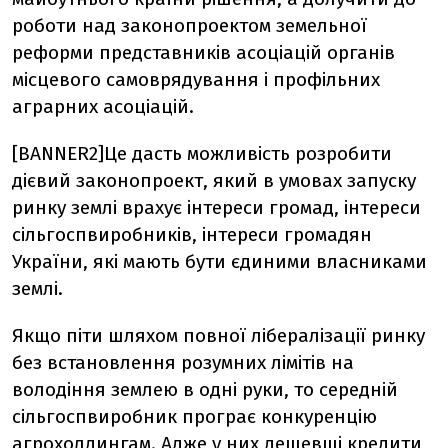
роботи над законопроектом земельної
реформи представників асоціацій органів
місцевого самоврядування і профільних
аграрних асоціацій.
[BANNER2]Це дасть можливість розробити
дієвий законопроект, який в умовах запуску
ринку землі врахує інтереси громад, інтереси
сільгоспвиробників, інтереси громадян
України, які мають бути єдиними власниками
землі.
Якщо піти шляхом повної лібералізації ринку
без встановлення розумних лімітів на
володіння землею в одні руки, то середній
сільгоспвиробник програє конкуренцію
агрохолдингам. Адже у них дешевші кредити,