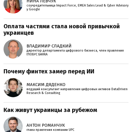
НИНА ЛЕВЧУК
соучредительница Impact Force, EMEA Sales Lead & Cyber Advisory
у Google
Оплата частями стала новой привычкой
украинцев
ВЛАДИМИР СЛАДКИЙ
директор департамента цифрового бизнеса, член правления
ГЛОБУС БАНКА
Почему финтех замер перед ИИ
МАКСИМ ДЯДЕНКО
ведущий консультант направления цифровых активов DataDriven
Research & Consulting
Как живут украинцы за рубежом
АНТОН РОМАНЧУК
глава правления компании UPC