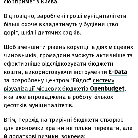
сюрпризів" з Києва.
Відповідно, зароблені гроші муніципалітети
більш охоче вкладатимуть у будівництво
доріг, шкіл і дитячих садків.
Щоб зменшити рівень корупції в діях місцевих
чиновників, громадяни зможуть активніше та
ефективніше відслідковувати бюджетні
кошти, використовуючи інструменти
E
-
Data
та розроблену центром "Ейдос"
систему
візуалізації місцевих бюджетів
О
penbudget
,
яка вже впроваджена в роботу кількох
десятків муніципалітетів.
Втім, перехід на трирічні бюджети створює
для економіки країни не тільки переваги, але
й додаткові ризики, зокрема: