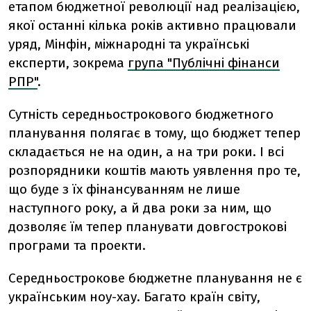
етапом бюджетної революції над реалізацією,
якої останні кілька років активно працювали
уряд, Мінфін, міжнародні та українські
експерти, зокрема
група
"
Публічні
ф
інанси
РП
Р"
.
Сутність середньострокового бюджетного
планування полягає в тому, що бюджет тепер
складається не на один, а на три роки. І всі
розпорядники коштів мають уявлення про те,
що буде з їх фінансуванням не лише
наступного року, а й два роки за ним, що
дозволяє їм тепер планувати довгострокові
програми та проекти.
Середньострокове бюджетне планування не є
українським ноу-хау. Багато країн світу,