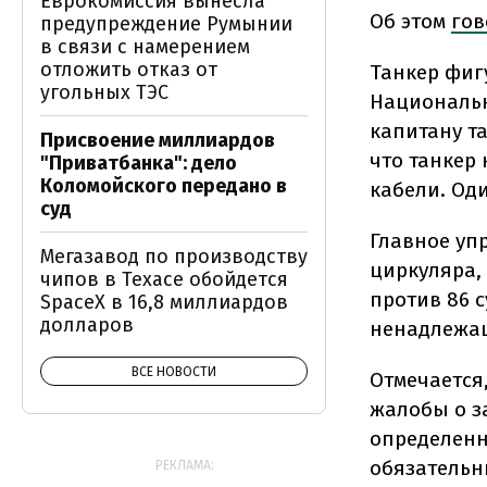
Еврокомиссия вынесла
Об этом
гов
предупреждение Румынии
в связи с намерением
отложить отказ от
Танкер фиг
угольных ТЭС
Национальн
капитану та
Присвоение миллиардов
что танкер
"Приватбанка": дело
Коломойского передано в
кабели. Од
суд
Главное уп
Мегазавод по производству
циркуляра,
чипов в Техасе обойдется
против 86 с
SpaceX в 16,8 миллиардов
долларов
ненадлежащ
ВСЕ НОВОСТИ
Отмечается
жалобы о з
определенн
обязательн
РЕКЛАМА: