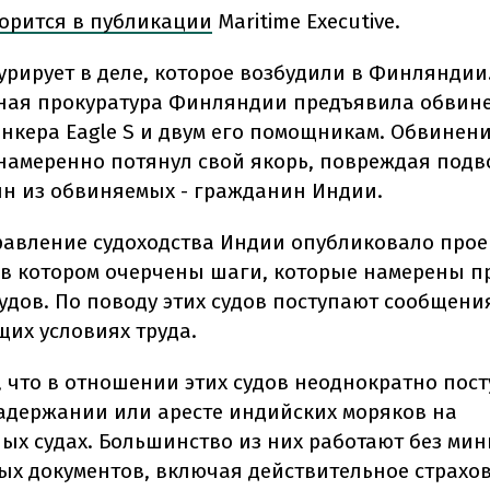
орится в публикации
Maritime Executive.
урирует в деле, которое возбудили в Финляндии
ая прокуратура Финляндии предъявила обвин
нкера Eagle S и двум его помощникам. Обвинени
 намеренно потянул свой якорь, повреждая под
ин из обвиняемых - гражданин Индии.
равление судоходства Индии опубликовало прое
 в котором очерчены шаги, которые намерены п
удов. По поводу этих судов поступают сообщени
их условиях труда.
, что в отношении этих судов неоднократно пос
адержании или аресте индийских моряков на
ых судах. Большинство из них работают без ми
ых документов, включая действительное страхов