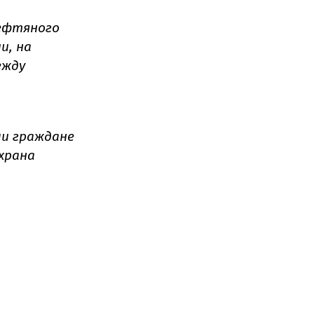
ефтяного
и, на
ежду
ли граждане
охрана