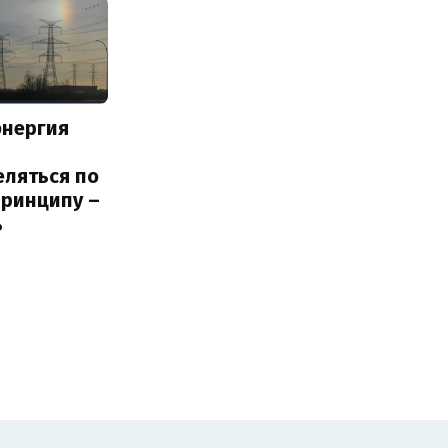
энергия
еляться по
принципу –
ь