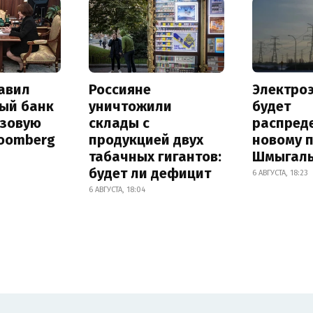
авил
Россияне
Электро
ый банк
уничтожили
будет
азовую
склады с
распред
loomberg
продукцией двух
новому 
табачных гигантов:
Шмыгал
будет ли дефицит
6 АВГУСТА, 18:23
6 АВГУСТА, 18:04