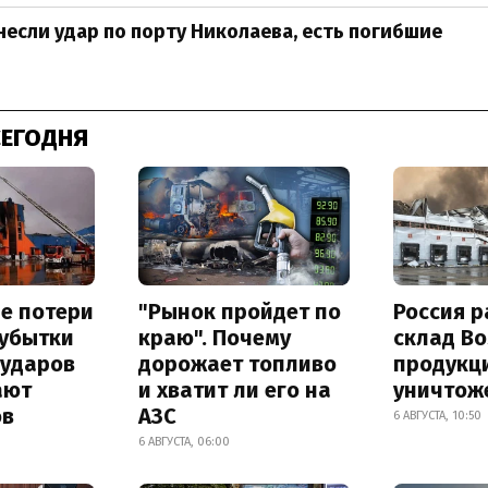
несли удар по порту Николаева, есть погибшие
СЕГОДНЯ
е потери
"Рынок пройдет по
Россия 
 убытки
краю". Почему
склад Bo
 ударов
дорожает топливо
продукц
ают
и хватит ли его на
уничтож
ов
АЗС
6 АВГУСТА, 10:50
6 АВГУСТА, 06:00