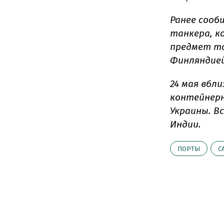
Ранее сооб
танкера, к
предмет то
Финляндией
24 мая вбл
контейнерн
Украины. Вс
Индии.
ПОРТЫ
С