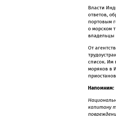
Власти Инд
ответов, о
портовым г
о морском т
владельцы 
От агентст
трудоустра
список. Им
моряков в 
приостанов
Напомним:
Национальн
капитану т
повреждени