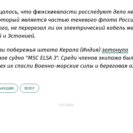
щалось, что
финские
власти
расследуют
дело н
оторый является частью теневого флота Росси
го, не перерезал ли он электрический кабель м
 и Эстонией.
изи побережья штата Керала (Индия)
затонуло
ое судно "MSC ELSA 3". Среди членов экипажа бы
ех их спасли Военно-морские силы и береговая 
АНКЦИИ
ФЛОТ
РЕКЛАМА: