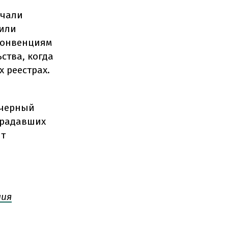
учали
 или
 конвенциям
ства, когда
 реестрах.
 черный
страдавших
ит
ния