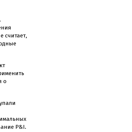
.
ения
е считает,
водные
кт
рименить
я о
тупали
нимальных
ание P&I.