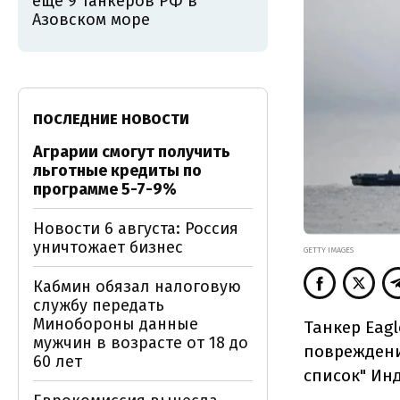
ещё 9 танкеров РФ в
Азовском море
ПОСЛЕДНИЕ НОВОСТИ
Аграрии смогут получить
льготные кредиты по
программе 5-7-9%
Новости 6 августа: Россия
уничтожает бизнес
GETTY IMAGES
Кабмин обязал налоговую
службу передать
Минобороны данные
Танкер Eag
мужчин в возрасте от 18 до
повреждени
60 лет
список"
Инд