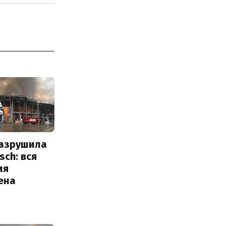
разрушила
sch: вся
ия
ена