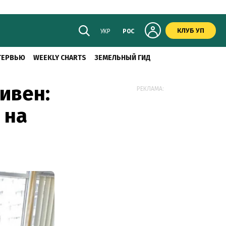
КЛУБ УП
УКР
РОС
ТЕРВЬЮ
WEEKLY CHARTS
ЗЕМЕЛЬНЫЙ ГИД
ивен:
РЕКЛАМА:
 на