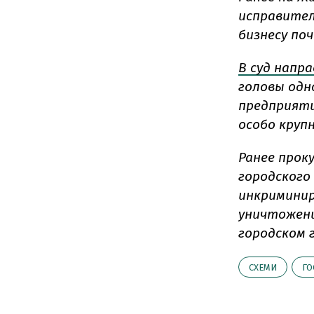
исправител
бизнесу по
В суд напр
головы одн
предприяти
особо круп
Ранее прок
городского
инкриминир
уничтожени
городском 
СХЕМИ
ГО