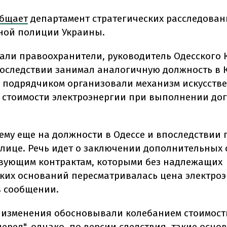
бщает
департамент стратегических расследова
ной полиции Украины.
зали правоохранители, руководитель Одесского К
оследствии занимал аналогичную должность в К
с подрядчиком организовали механизм искусств
стоимости электроэнергии при выполнении до
схему еще на должности в Одессе и впоследствии
толице. Речь идет о заключении дополнительных
твующим контрактам, которыми без надлежащих
ких оснований пересматривалась цена электроэн
в сообщении.
изменения обосновывали колебанием стоимост
перед", однако, по версии следствия, такие осн