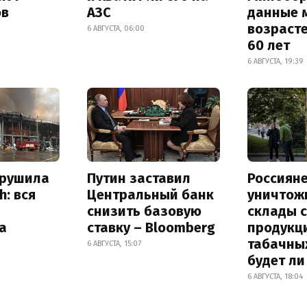
ов
АЗС
данные 
возрасте
6 АВГУСТА, 06:00
60 лет
6 АВГУСТА, 19:39
зрушила
Путин заставил
Россиян
h: вся
Центральный банк
уничтож
снизить базовую
склады 
а
ставку – Bloomberg
продукц
табачных
6 АВГУСТА, 15:07
будет л
6 АВГУСТА, 18:04