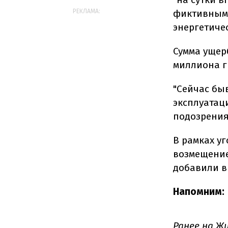
фиктивными
РЕКЛАМА:
энергетиче
Сумма ущерб
миллиона г
"Сейчас бы
эксплуатац
подозрения"
В рамках у
возмещение
добавили в
Напомним:
Ранее на 