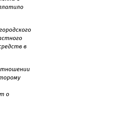
еплатило
городского
частного
средств в
отношении
оторому
т о