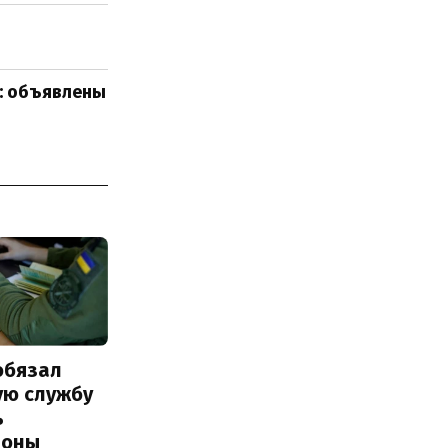
у: объявлены
обязал
ую службу
ь
роны