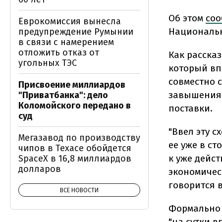
Об этом
соо
Еврокомиссия вынесла
Националь
предупреждение Румынии
в связи с намерением
отложить отказ от
Как расска
угольных ТЭС
который вп
совместно 
Присвоение миллиардов
завышения 
"Приватбанка": дело
Коломойского передано в
поставки.
суд
"Ввел эту 
Мегазавод по производству
ее уже в с
чипов в Техасе обойдется
к уже дейс
SpaceX в 16,8 миллиардов
долларов
экономичес
говорится 
ВСЕ НОВОСТИ
Формально 
"на сутки в