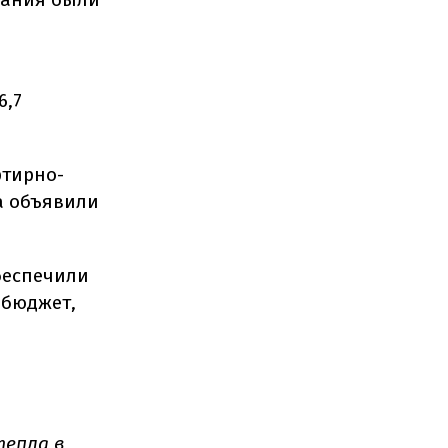
6,7
ртирно-
а объявили
беспечили
 бюджет,
тепла в