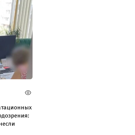
уатационных
одозрения:
несли