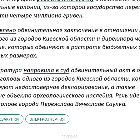
ьные колонии, из-за которой государство пер
чти четыре миллиона гривен.
авлено
обвинительное заключение в отношении 
ого из городов Киевской области и директора 
я, которых обвиняют в растрате бюджетных 
ных размерах.
уратура
направила в суд
обвинительный акт в 
 головы одного из городов Киевской области, к
уют недостоверное декларирование, а также
е объекта археологического наследия. Речь иде
голове города Переяслава Вячеславе Саулка.
СЗАКУПКИ
ЭЛЕКТРОЭНЕРГИЯ
РЕКЛАМА: