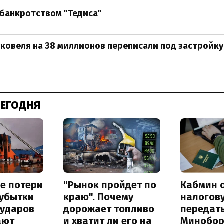
с банкротством "Тедиса"
уковеля на 38 миллионов переписали под застройк
СЕГОДНЯ
е потери
"Рынок пройдет по
Кабмин 
 убытки
краю". Почему
налогов
 ударов
дорожает топливо
передат
ают
и хватит ли его на
Минобо