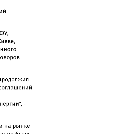
ний
ЭУ,
иеве,
енного
говоров
 продолжил
 соглашений
ергии", -
и на рынке
ования были