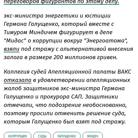
переговоров фигурантов по этому делу.
экс-министра энергетики и юстиции
Германа Галущенко, который вместе с
Тимуром Миндичем фигурирует в деле
"Мидас" о коррупции вокруг "Энергоатома",
взяли
под стражу с альтернативой внесения
залога в размере 200 миллионов гривен.
Коллегия судей Апелляционной палаты ВАКС
отказала
в удовлетворении апелляционных
жалоб защитников экс-министра Германа
Галущенко и прокурора САП. Защитники
отмечали, что подозрение необоснованно,
поэтому просили отменить решение суда,
которым Галущенко был взят под стражу.
КОРРУПЦИЯ
СУДЫ
ГАЛУЩЕНКО
МІНДІЧ