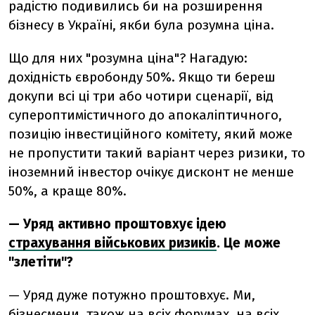
радістю подивились би на розширення
бізнесу в Україні, якби була розумна ціна.
Що для них "розумна ціна"? Нагадую:
дохідність євробонду 50%. Якщо ти береш
докупи всі ці три або чотири сценарії, від
супероптимістичного до апокаліптичного,
позицію інвестиційного комітету, який може
не пропустити такий варіант через ризики, то
іноземний інвестор очікує дисконт не менше
50%, а краще 80%.
— Уряд активно проштовхує ідею
страхування військових ризиків
. Це може
"злетіти"?
— Уряд дуже потужно проштовхує. Ми,
бізнесмени, також на всіх форумах, на всіх