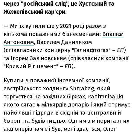
через "російський слід", це Хустський та
Жежелівський кар'єри.
— Ми їх купили ще у 2021 році разом з
кількома поважними бізнесменами:
Віталієм
Антоновим
, Василем Даниляком
(співвласники концерну "Галнафтогаз" –
ЕП
)
та Ігорем Завіновським (співвласник компанії
"Кривий Ріг цемент" –
ЕП
).
Купили в поважної іноземної компанії,
австрійського холдингу Shtrabag, який
торгується на західних біржах, капіталізація
якого сягає 4 мільярдів доларів і який отримує
найбільші підряди в східній та центральній
Європі на будівництво. Одним з міноритарних
акціонерів там є і був, мені здається, Олег