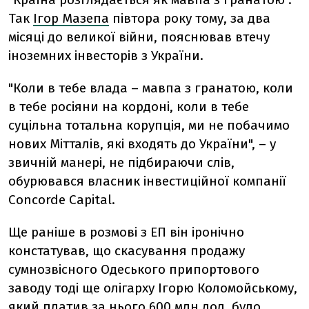
Так
Ігор Мазепа
півтора року тому, за два
місяці до великої війни, пояснював втечу
іноземних інвесторів з України.
"Коли в тебе влада – мавпа з гранатою, коли
в тебе росіяни на кордоні, коли в тебе
суцільна тотальна корупція, ми не побачимо
нових Мітталів, які входять до України", – у
звичній манері, не підбираючи слів,
обурювався власник інвестиційної компанії
Concorde Capital.
Ще раніше в розмові з ЕП він іронічно
констатував, що скасування продажу
сумнозвісного Одеського припортового
заводу тоді ще олігарху Ігорю Коломойському,
який платив за нього 600 млн дол, було