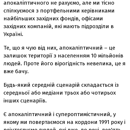
апокаліптичного не рахуємо, але ми тісно
спілкуємося з портфельними керівниками
найбільших західних фондів, офісами
західних компаній, які мають підрозділи в
Україні.
Те, що я чую від них, апокаліптичний – це
залишок території з населенням 10 мільйонів
людей. Проте його вірогідність невелика, це я
вже бачу.
Будь-який середній сценарій складається із
середньої або медіани трьох або чотирьох
інших сценаріїв.
Є апокаліптичний і супероптимістичний, у
якому ми повертаємося на кордони 1991 року і
реінтегруємо людей, які вже, до речі, дев'ять