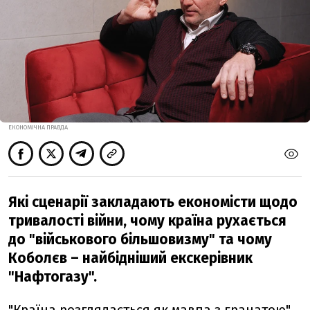
ЕКОНОМІЧНА ПРАВДА
Які сценарії закладають економісти щодо
тривалості війни, чому країна рухається
до "військового більшовизму" та чому
Коболєв – найбідніший екскерівник
"Нафтогазу".
"Країна розглядається як мавпа з гранатою".