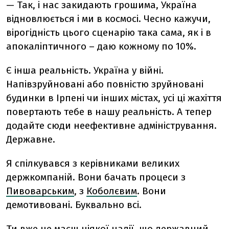
— Так, і нас закидають грошима, Україна
відновлюється і ми в космосі. Чесно кажучи,
вірогідність цього сценарію така сама, як і в
апокаліптичного – даю кожному по 10%.
Є інша реальність. Україна у війні.
Напівзруйновані або повністю зруйновані
будинки в Ірпені чи інших містах, усі ці жахіття
повертають тебе в нашу реальність. А тепер
додайте сюди неефективне адміністрування.
Державне.
Я спілкувався з керівниками великих
держкомпаній. Вони бачать процеси з
Пивоварським
, з
Коболєвим
. Вони
демотивовані. Буквально всі.
Ти вже не маєш ніякої надії, що державний