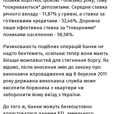
позики короткострокові - близько року, тому
"покриваються" депозитами. Середня ставка
річного вкладу - 11,87% у гривні, а ставка за
готівковими кредитами - 52,46%. Дорожча
лише ефективна ставка за "товарними"
позиками населенню - 58,58%.
Ризикованість подібних операцій банки не
надто бентежить, оскільки тепер вони мають
більше можливостей для стягнення боргу. Як
відомо, після внесення змін до закону про
виконавче впровадження від 8 березня 2011
року державна виконавча служба може
виселити боржника з квартири чи
заборонити йому виїзд з України.
До того ж, банки можуть безкоштовно
користуватися даними БТІ, земельного