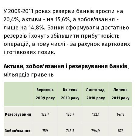
У 2009-2011 роках резерви банків зросли на
20,4%, активи - на 15,6%, а зобов'язання -
лише на 14,8%. Банки сформували достатньо
резервів і хочуть збільшити прибутковість
операцій, в тому числі - за рахунок карткових
і готівкових позик.
Активи, зобов'язання і резервування банків
,
мільярдів гривень
Березень
Квітень
Листопад
Липень
2009 року
2010 року
2010 року
2011 року
Резервування
122,7
126,7
132,1
147,8
Зобов'язання
759
748,5
794,9
872