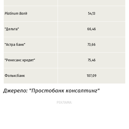
Platinum Bank
54,13
"Дельта"
66,46
"Астра банк"
73,66
"Ренесанс кредит"
75,46
Фольксбанк
107,09
Джерело: "Простобанк консалтинг"
РЕКЛАМА: