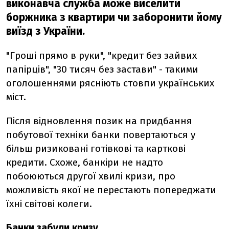
виконавча служба може виселити
боржника з квартири чи заборонити йому
виїзд з України.
"Гроші прямо в руки", "кредит без зайвих
папірців", "30 тисяч без застави" - такими
оголошеннями рясніють стовпи українських
міст.
Після відновлення позик на придбання
побутової техніки банки повертаються у
більш ризиковані готівкові та карткові
кредити. Схоже, банкіри не надто
побоюються другої хвилі кризи, про
можливість якої не перестають попереджати
їхні світові колеги.
Банки забули кризу