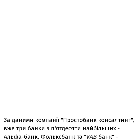
За даними компанії "Простобанк консалтинг",
вже три банки з п'ятдесяти найбільших -
Альфа-банк, Фольксбанк та "
VAB
банк" -