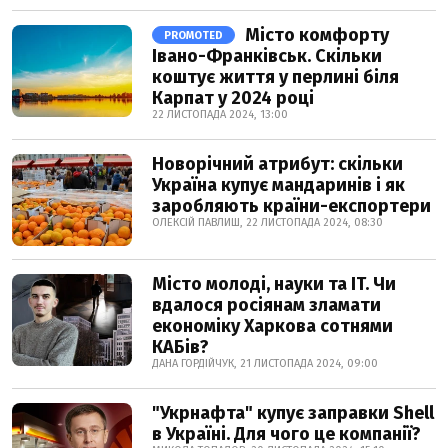
Місто комфорту
PROMOTED
Івано-Франківськ. Скільки
коштує життя у перлині біля
Карпат у 2024 році
22 ЛИСТОПАДА 2024, 13:00
Новорічний атрибут: скільки
Україна купує мандаринів і як
заробляють країни-експортери
ОЛЕКСІЙ ПАВЛИШ, 22 ЛИСТОПАДА 2024, 08:30
Місто молоді, науки та IT. Чи
вдалося росіянам зламати
економіку Харкова сотнями
КАБів?
ДАНА ГОРДІЙЧУК, 21 ЛИСТОПАДА 2024, 09:00
"Укрнафта" купує заправки Shell
в Україні. Для чого це компанії?