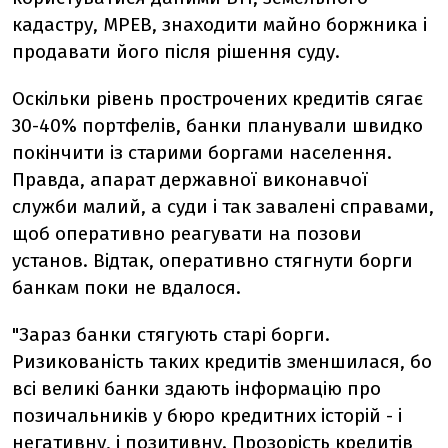
кадастру, МРЕВ, знаходити майно боржника і
продавати його після рішення суду.
Оскільки рівень прострочених кредитів сягає
30-40% портфелів, банки планували швидко
покінчити із старими боргами населення.
Правда, апарат державної виконавчої
служби малий, а суди і так завалені справами,
щоб оперативно реагувати на позови
установ. Відтак, оперативно стягнути борги
банкам поки не вдалося.
"Зараз банки стягують старі борги.
Ризикованість таких кредитів зменшилася, бо
всі великі банки здають інформацію про
позичальників у бюро кредитних історій - і
негативну, і позитивну. Прозорість кредитів