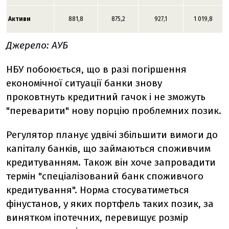
Активи
881,8
875,2
927,1
1 019,8
Джерело: АУБ
НБУ побоюється, що в разі погіршення
економічної ситуації банки знову
проковтнуть кредитний гачок і не зможуть
"переварити" нову порцію проблемних позик.
Регулятор планує удвічі збільшити вимоги до
капіталу банків, що займаються споживчим
кредитуванням. Також він хоче запровадити
термін "спеціалізований банк споживчого
кредитування". Норма стосуватиметься
фінустанов, у яких портфель таких позик, за
винятком іпотечних, перевищує розмір