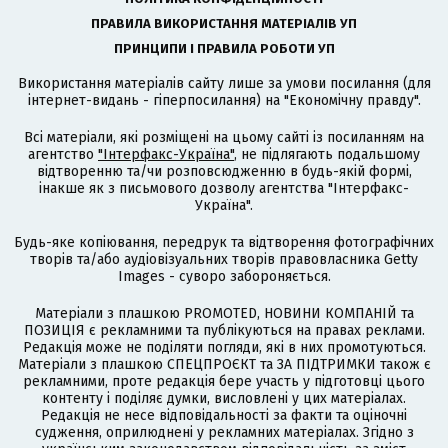
ПРАВИЛА ВИКОРИСТАННЯ МАТЕРІАЛІВ УП
ПРИНЦИПИ І ПРАВИЛА РОБОТИ УП
Використання матеріалів сайту лише за умови посилання (для
інтернет-видань - гіперпосилання) на "Економічну правду".
Всі матеріали, які розміщені на цьому сайті із посиланням на
агентство
"Інтерфакс-Україна"
, не підлягають подальшому
відтворенню та/чи розповсюдженню в будь-якій формі,
інакше як з письмового дозволу агентства "Інтерфакс-
Україна".
Будь-яке копіювання, передрук та відтворення фотографічних
творів та/або аудіовізуальних творів правовласника Getty
Images - суворо забороняється.
Матеріали з плашкою PROMOTED, НОВИНИ КОМПАНІЙ та
ПОЗИЦІЯ є рекламними та публікуються на правах реклами.
Редакція може не поділяти погляди, які в них промотуються.
Матеріали з плашкою СПЕЦПРОЄКТ та ЗА ПІДТРИМКИ також є
рекламними, проте редакція бере участь у підготовці цього
контенту і поділяє думки, висловлені у цих матеріалах.
Редакція не несе відповідальності за факти та оціночні
судження, оприлюднені у рекламних матеріалах. Згідно з