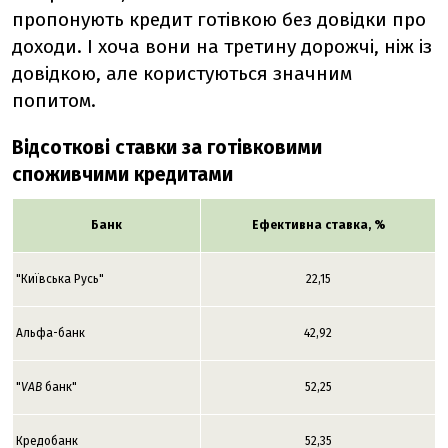
пропонують кредит готівкою без довідки про
доходи. І хоча вони на третину дорожчі, ніж із
довідкою, але користуються значним
попитом.
Відсоткові ставки за готівковими
споживчими кредитами
Банк
Ефективна ставка, %
"Київська Русь"
22,15
Альфа-банк
42,92
"
VAB
банк"
52,25
Кредобанк
52,35