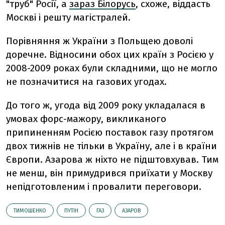
"труб" Росії, а
зараз Білорусь
, схоже, віддасть
Москві і решту магістралей.
Порівняння ж України з Польщею доволі
доречне. Відносини обох цих країн з Росією у
2008-2009 роках були складними, що не могло
не позначитися на газових угодах.
До того ж, угода від 2009 року укладалася в
умовах форс-мажору, викликаного
припиненням Росією поставок газу протягом
двох тижнів не тільки в Україну, але і в країни
Європи. Азарова ж ніхто не підштовхував. Тим
не менш, він примудрився приїхати у Москву
непідготовленим і провалити переговори.
ТИМОШЕНКО
ПУТІН
ГАЗ
АЗАРОВ