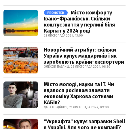
Місто комфорту
PROMOTED
Івано-Франківськ. Скільки
коштує життя у перлині біля
Карпат у 2024 році
22 ЛИСТОПАДА 2024, 13:00
Новорічний атрибут: скільки
Україна купує мандаринів і як
заробляють країни-експортери
ОЛЕКСІЙ ПАВЛИШ, 22 ЛИСТОПАДА 2024, 08:30
Місто молоді, науки та IT. Чи
вдалося росіянам зламати
економіку Харкова сотнями
КАБів?
ДАНА ГОРДІЙЧУК, 21 ЛИСТОПАДА 2024, 09:00
"Укрнафта" купує заправки Shell
в Україні. Для чого це компанії?