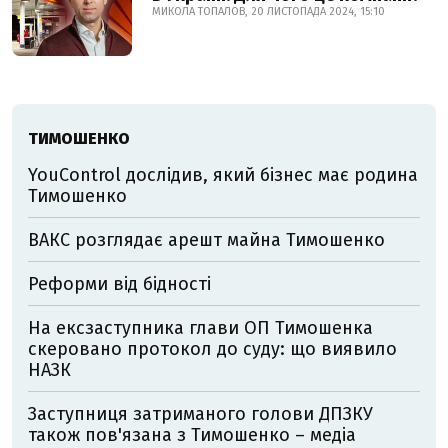
МИКОЛА ТОПАЛОВ, 20 ЛИСТОПАДА 2024, 15:10
ТИМОШЕНКО
YouControl дослідив, який бізнес має родина
Тимошенко
ВАКС розглядає арешт майна Тимошенко
Реформи від бідності
На ексзаступника глави ОП Тимошенка
скеровано протокол до суду: що виявило
НАЗК
Заступниця затриманого голови ДПЗКУ
також пов'язана з Тимошенко – медіа