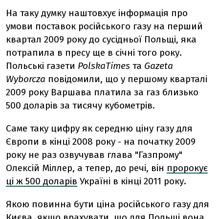
На таку думку наштовхує інформація про
умови поставок російського газу на перший
квартал 2009 року до сусідньої Польщі, яка
потрапила в пресу ще в січні того року.
Польські газети
PolskаTimes
та
Gazeta
Wyborcza
повідомили, що у першому кварталі
2009 року Варшава платила за газ близько
500 доларів за тисячу кубометрів.
Саме таку цифру як середню ціну газу для
Європи в кінці 2008 року - на початку 2009
року не раз озвучував глава "Газпрому"
Олексій Міллер, а тепер, до речі, він
пророкує
ці ж 500 доларів
Україні в кінці 2011 року.
Якою повинна бути ціна російського газу для
Києва, якщо врахувати, що для Польщі вона