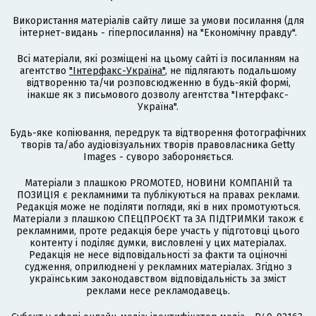
Використання матеріалів сайту лише за умови посилання (для
інтернет-видань - гіперпосилання) на "Економічну правду".
Всі матеріали, які розміщені на цьому сайті із посиланням на
агентство
"Інтерфакс-Україна"
, не підлягають подальшому
відтворенню та/чи розповсюдженню в будь-якій формі,
інакше як з письмового дозволу агентства "Інтерфакс-
Україна".
Будь-яке копіювання, передрук та відтворення фотографічних
творів та/або аудіовізуальних творів правовласника Getty
Images - суворо забороняється.
Матеріали з плашкою PROMOTED, НОВИНИ КОМПАНІЙ та
ПОЗИЦІЯ є рекламними та публікуються на правах реклами.
Редакція може не поділяти погляди, які в них промотуються.
Матеріали з плашкою СПЕЦПРОЄКТ та ЗА ПІДТРИМКИ також є
рекламними, проте редакція бере участь у підготовці цього
контенту і поділяє думки, висловлені у цих матеріалах.
Редакція не несе відповідальності за факти та оціночні
судження, оприлюднені у рекламних матеріалах. Згідно з
українським законодавством відповідальність за зміст
реклами несе рекламодавець.