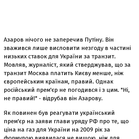
Азаров нічого не заперечив Путіну. Він
зважився лише висловити незгоду в частині
низьких ставок для України за транзит.
Мовляв, журналіст, який стверджував, що за
транзит Москва платить Києву менше, ніж
європейським країнам, правий. Однак
російський прем'єр не погодився і з цим. "Ні,
не правий!" - відрубав він Азарову.
Як повинен був реагувати український
прем'єр на заяви глави уряду РФ про те, що
ціна на газ для України на 2009 рік за
формулою виявилася не вищою, ніж для