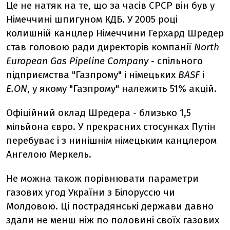
Це не натяк на те, що за часів СРСР він був у
Німеччині шпигуном КДБ. У 2005 році
колишній канцлер Німеччини Герхард Шредер
став головою ради директорів компанії
North
European Gas Pipeline Company
- спільного
підприємства "Газпрому" і німецьких
BASF
і
E.ON
, у якому "Газпрому" належить 51% акцій.
Офіційний оклад Шредера - близько 1,5
мільйона євро. У прекрасних стосунках Путін
перебуває і з нинішнім німецьким канцлером
Ангелою Меркель.
Не можна також порівнювати параметри
газових угод України з Білоруссю чи
Молдовою. Ці пострадянські держави давно
здали не менш ніж по половині своїх газових