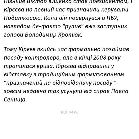
Пізніше Віктор Ющенко став президентом, і
Кірєєва на певний час призначили керувати
Податковою. Коли він повернувся в НБУ,
наглядом де-факто "рулив" вже заступник
голови Володимир Кротюк.
Тому Кірєєв якийсь час формально позаймав
посаду контролера, але в кінці 2008 року
трапилася криза. Кірєєва відправили у
відставку з традиційним формулюванням
"призначений на відповідальну посаду "-
зовсім недавно так усунули від справ Павла
Сенища.
РЕКЛАМА: