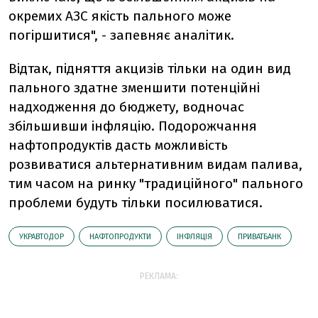
окремих АЗС якість пального може
погіршитися", - запевняє аналітик.
Відтак, підняття акцизів тільки на один вид
пального здатне зменшити потенційні
надходження до бюджету, водночас
збільшивши інфляцію. Подорожчання
нафтопродуктів дасть можливість
розвиватися альтернативним видам палива,
тим часом на ринку "традиційного" пального
проблеми будуть тільки посилюватися.
УКРАВТОДОР
НАФТОПРОДУКТИ
ІНФЛЯЦІЯ
ПРИВАТБАНК
РЕКЛАМА: