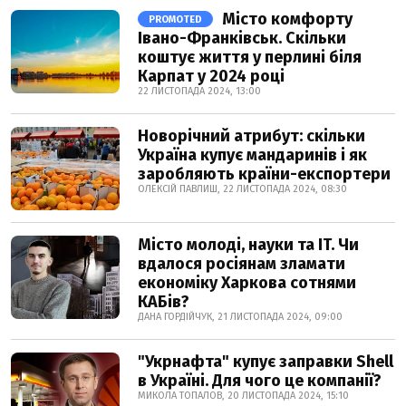
Місто комфорту
PROMOTED
Івано-Франківськ. Скільки
коштує життя у перлині біля
Карпат у 2024 році
22 ЛИСТОПАДА 2024, 13:00
Новорічний атрибут: скільки
Україна купує мандаринів і як
заробляють країни-експортери
ОЛЕКСІЙ ПАВЛИШ, 22 ЛИСТОПАДА 2024, 08:30
Місто молоді, науки та IT. Чи
вдалося росіянам зламати
економіку Харкова сотнями
КАБів?
ДАНА ГОРДІЙЧУК, 21 ЛИСТОПАДА 2024, 09:00
"Укрнафта" купує заправки Shell
в Україні. Для чого це компанії?
МИКОЛА ТОПАЛОВ, 20 ЛИСТОПАДА 2024, 15:10