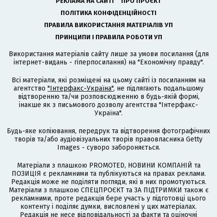
РЕКЛАМА НА САЙТІ
ПРО ПРОЄКТ
ПОЛІТИКА КОНФІДЕНЦІЙНОСТІ
ПРАВИЛА ВИКОРИСТАННЯ МАТЕРІАЛІВ УП
ПРИНЦИПИ І ПРАВИЛА РОБОТИ УП
Використання матеріалів сайту лише за умови посилання (для
інтернет-видань - гіперпосилання) на "Економічну правду".
Всі матеріали, які розміщені на цьому сайті із посиланням на
агентство
"Інтерфакс-Україна"
, не підлягають подальшому
відтворенню та/чи розповсюдженню в будь-якій формі,
інакше як з письмового дозволу агентства "Інтерфакс-
Україна".
Будь-яке копіювання, передрук та відтворення фотографічних
творів та/або аудіовізуальних творів правовласника Getty
Images - суворо забороняється.
Матеріали з плашкою PROMOTED, НОВИНИ КОМПАНІЙ та
ПОЗИЦІЯ є рекламними та публікуються на правах реклами.
Редакція може не поділяти погляди, які в них промотуються.
Матеріали з плашкою СПЕЦПРОЄКТ та ЗА ПІДТРИМКИ також є
рекламними, проте редакція бере участь у підготовці цього
контенту і поділяє думки, висловлені у цих матеріалах.
Редакція не несе відповідальності за факти та оціночні