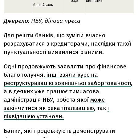
83,5
виплатив
банк Аваль
Джерело: НБУ, ділова преса
Для решти банків, що зуміли вчасно
розрахуватися з кредиторами, наслідки такої
пунктуальності виявилися різними.
Одні продовжують заявляти про фінансове
благополуччя,
інші взяли курс на
реструктуризацію зовнішньої заборгованості
,
а в деяких уже працює тимчасова
адміністрація НБУ, робота якої
може
закінчитися як рекапіталізацією
, так
і
ліквідацією установи.
Банки, які продовжують демонструвати