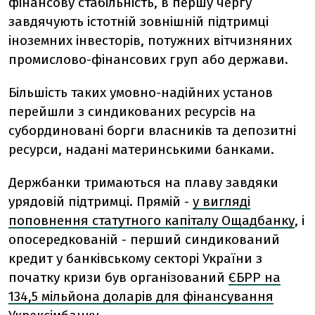
фінансову стабільність, в першу чергу
завдячують істотній зовнішній підтримці
іноземних інвесторів, потужних вітчизняних
промислово-фінансових груп або держави.
Більшість таких умовно-надійних установ
перейшли з синдикованих ресурсів на
субординовані борги власників та депозитні
ресурси, надані материнськими банками.
Держбанки тримаються на плаву завдяки
урядовій підтримці. Прямій -
у вигляді
поповнення статутного капіталу Ощадбанку
, і
опосередкованій - перший синдикований
кредит у банківському секторі України з
початку кризи був організований
ЄБРР на
134,5 мільйона доларів для фінансування