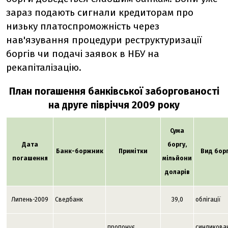
зараз подають сигнали кредиторам про
низьку платоспроможність через
нав'язування процедури реструктуризації
боргів чи подачі заявок в НБУ на
рекапіталізацію.
План погашення банківської заборгованості
на друге півріччя 2009 року
Сума
Дата
боргу,
Банк-боржник
Примітки
Вид бор
погашення
мільйони
доларів
Липень-2009
Сведбанк
39,0
облігації
пропонує
синдикова