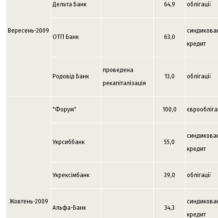
Дельта Банк
64,9
облігації
Вересень-2009
синдикова
ОТП Банк
63,0
кредит
проведена
Родовід Банк
13,0
облігації
рекапіталізація
"Форум"
100,0
єврообліга
синдикова
Укрсиббанк
55,0
кредит
Укрексімбанк
39,0
облігації
Жовтень-2009
синдикова
Альфа-Банк
34,3
кредит