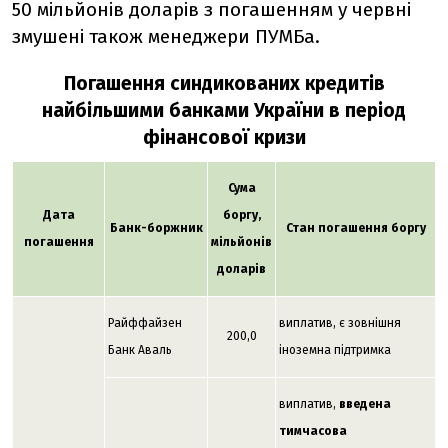
50 мільйонів доларів з погашенням у червні
змушені також менеджери ПУМБа.
Погашення синдикованих кредитів
найбільшими банками України в період
фінансової кризи
Сума
Дата
боргу,
Банк-боржник
Стан погашення боргу
погашення
мільйонів
доларів
Райффайзен
виплатив, є зовнішня
200,0
Банк Аваль
іноземна підтримка
виплатив,
введена
тимчасова