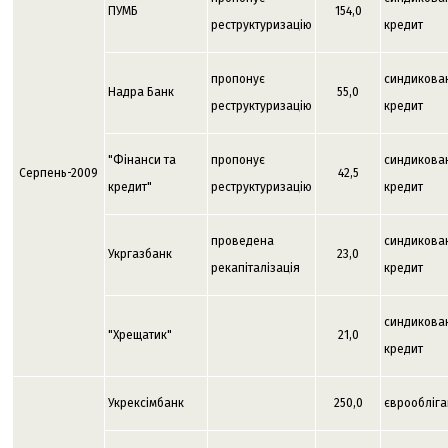
ПУМБ
154,0
реструктуризацію
кредит
пропонує
синдикова
Надра Банк
55,0
реструктуризацію
кредит
"Фінанси та
пропонує
синдикова
Серпень-2009
42,5
кредит"
реструктуризацію
кредит
проведена
синдикова
Укргазбанк
23,0
рекапіталізація
кредит
синдикова
"Хрещатик"
21,0
кредит
Укрексімбанк
250,0
єврообліга