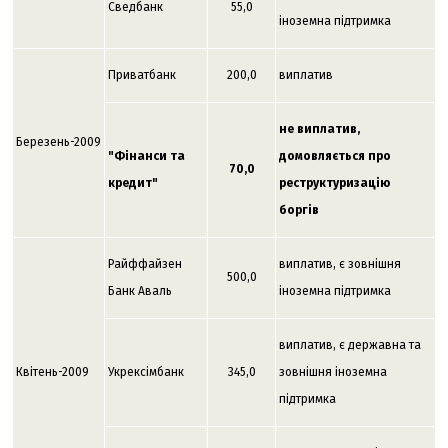
Сведбанк
55,0
іноземна підтримка
Приватбанк
200,0
виплатив
не виплатив,
Березень-2009
"Фінанси та
домовляється про
70,0
кредит"
реструктуризацію
боргів
Райффайзен
виплатив, є зовнішня
500,0
Банк Аваль
іноземна підтримка
виплатив, є державна та
Квітень-2009
Укрексімбанк
345,0
зовнішня іноземна
підтримка