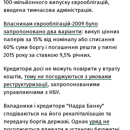
100-мільйонного випуску єврооблігацій,
введена тимчасова адміністрація.
Власникам єврооблігацій-2009 було
запропоновано два варіанти
: викуп цінних
паперів за 15% від номіналу або списання
60% суми боргу і погашення решти у липні
2015 року за ставкою 9,5% річних.
Кредитори досі не можуть повірити у втрату
коштів,
тому не погоджуються з умовами
реструктуризації
, запропонованими
управляючими з НБУ.
Вкладники і кредитори "Надра Банку"
сподіваються на його рекапіталізацію та
передачу боргів державі. Однак
уряд не
погоджується вливати в установу бюджетні