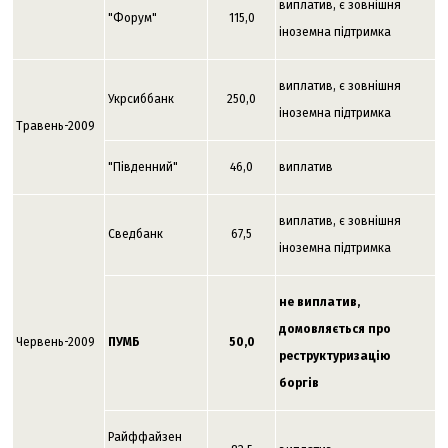
виплатив, є зовнішня
"Форум"
115,0
іноземна підтримка
виплатив, є зовнішня
Укрсиббанк
250,0
іноземна підтримка
Травень-2009
"Південний"
46,0
виплатив
виплатив, є зовнішня
Сведбанк
67,5
іноземна підтримка
не виплатив,
домовляється про
Червень-2009
ПУМБ
50,0
реструктуризацію
боргів
Райффайзен