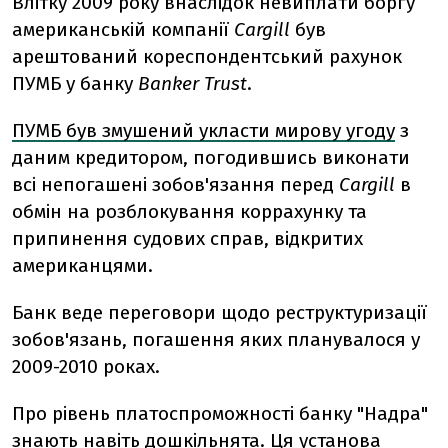
Влітку 2009 року внаслідок невиплати боргу
американській компанії
Cargill
був
арештований кореспондентський рахунок
ПУМБ у банку
Banker Trust
.
ПУМБ був змушений укласти мирову угоду
з
даним кредитором, погодившись виконати
всі непогашені зобов'язання перед
Cargill
в
обмін на розблокування коррахунку та
припинення судових справ, відкритих
американцями.
Банк веде переговори щодо реструктуризації
зобов'язань, погашення яких планувалося у
2009-2010 роках.
Про рівень платоспроможності банку "Надра"
знають навіть дошкільнята. Ця установа