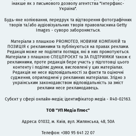
інакше як з письмового дозволу агентства "Інтерфакс-
Україна".
Будь-яке копіювання, передрук та відтворення фотографічних
творів та/або аудіовізуальних творів правовласника Getty
Images - суворо забороняється.
Матеріали з плашкою PROMOTED, НОВИНИ КОМПАНІЙ та
ПОЗИЦІЯ є рекламними та публікуються на правах реклами.
Редакція може не поділяти погляди, які в них промотуються.
Матеріали з плашкою СПЕЦПРОЄКТ та ЗА ПІДТРИМКИ також є
рекламними, проте редакція бере участь у підготовці цього
контенту і поділяє думки, висловлені у цих матеріалах.
Редакція не несе відповідальності за факти та оціночні
судження, оприлюднені у рекламних матеріалах. Згідно з
українським законодавством відповідальність за зміст
реклами несе рекламодавець.
Cубєкт у сфері онлайн-медіа; ідентифікатор медіа - R40-02163.
ТОВ "УП Медіа Плюс"
Адреса: 01032, м. Київ, вул. Жилянська, 48, 50А
Телефон: +380 95 641 22 07