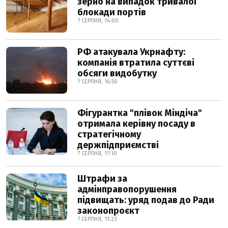
зерно на випадок тривалої
блокади портів
7 СЕРПНЯ, 14:00
РФ атакувала Укрнафту:
компанія втратила суттєві
обсяги видобутку
7 СЕРПНЯ, 16:50
Фігурантка "плівок Міндіча"
отримала керівну посаду в
стратегічному
держпідприємстві
7 СЕРПНЯ, 17:10
Штрафи за
адмінправопорушення
підвищать: уряд подав до Ради
законопроєкт
7 СЕРПНЯ, 11:23