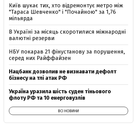
Київ шукає тих, хто відремонтує метро між
"Тараса Шевченко" і "Почайною" за 1,76
мільярда
В Україні за місяць скоротилися міжнародні
валютні резерви
НБУ покарав 21 фінустанову за порушення,
серед них Райффайзен
Нацбанк дозволив не визнавати дефолт
бізнесу на тлі атак РФ
Україна уразила шість суден тіньового
флоту РФ та 10 енерговузлів
ВСІ НОВИНИ