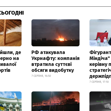
СЬОГОДНІ
айшли, де
РФ атакувала
Фігурант
зерно на
Укрнафту: компанія
Міндіча"
ривалої
втратила суттєві
керівну 
ртів
обсяги видобутку
стратегі
держпід
7 СЕРПНЯ, 16:50
7 СЕРПНЯ, 17:10