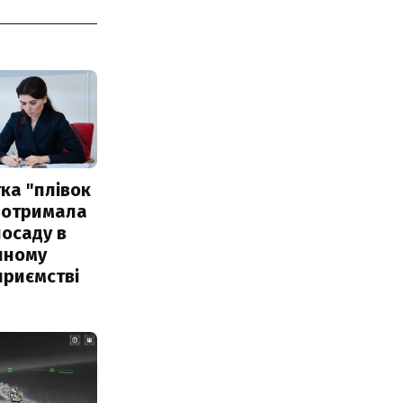
ка "плівок
 отримала
посаду в
чному
приємстві