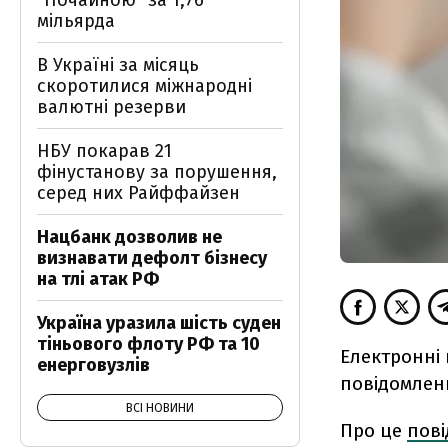
"Почайною" за 1,76
мільярда
В Україні за місяць
скоротилися міжнародні
валютні резерви
НБУ покарав 21
фінустанову за порушення,
серед них Райффайзен
Нацбанк дозволив не
визнавати дефолт бізнесу
на тлі атак РФ
Україна уразила шість суден
тіньового флоту РФ та 10
Електронні 
енерговузлів
повідомленн
ВСІ НОВИНИ
Про це
пов