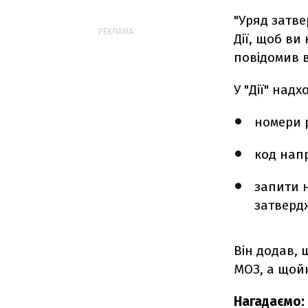
"Уряд затве
РЕКЛАМА:
Дії, щоб ви
повідомив в
У "Дії" над
номери 
код напр
запити н
затверд
Він додав,
МОЗ, а щойн
Нагадаємо: