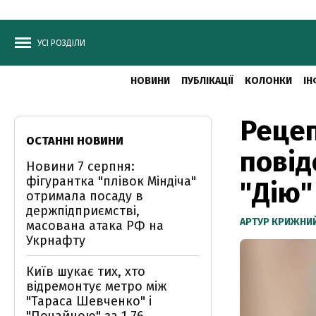
УСІ РОЗДІЛИ
НОВИНИ
ПУБЛІКАЦІЇ
КОЛОНКИ
ІН
Рецеп
ОСТАННІ НОВИНИ
повід
Новини 7 серпня:
фігурантка "плівок Міндіча"
"Дію"
отримала посаду в
держпідприємстві,
АРТУР КРИЖНИ
масована атака РФ на
Укрнафту
Київ шукає тих, хто
відремонтує метро між
"Тараса Шевченко" і