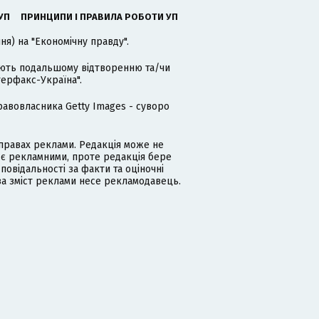
УП
ПРИНЦИПИ І ПРАВИЛА РОБОТИ УП
я) на "Економічну правду".
гають подальшому відтворенню та/чи
терфакс-Україна".
равовласника Getty Images - суворо
равах реклами. Редакція може не
 є рекламними, проте редакція бере
дповідальності за факти та оціночні
за зміст реклами несе рекламодавець.