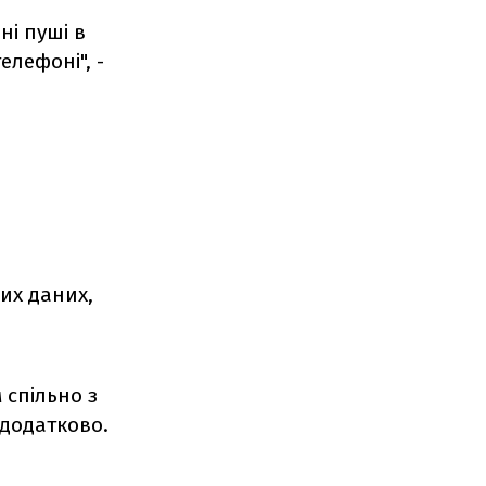
ні пуші в
елефоні", -
их даних,
 спільно з
 додатково.