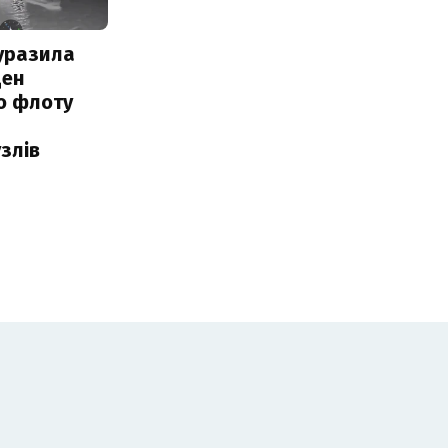
уразила
ден
о флоту
злів