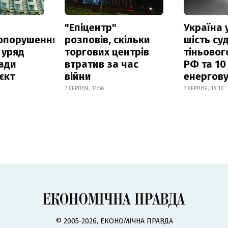
а
"Епіцентр"
Україна 
опорушення
розповів, скільки
шість су
 уряд
торгових центрів
тіньовог
ади
втратив за час
РФ та 10
єкт
війни
енергову
7 СЕРПНЯ, 11:56
7 СЕРПНЯ, 18:10
© 2005-2026, ЕКОНОМІЧНА ПРАВДА