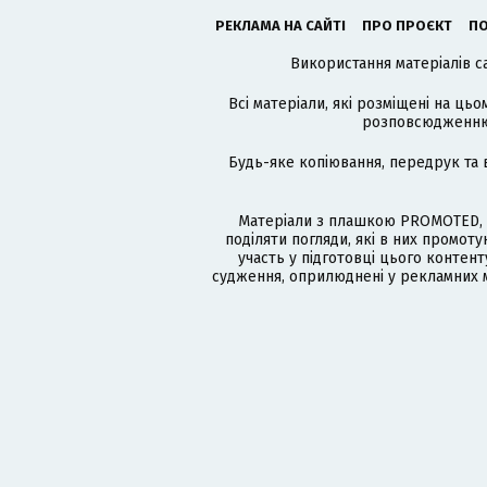
РЕКЛАМА НА САЙТІ
ПРО ПРОЄКТ
ПО
Використання матеріалів с
Всі матеріали, які розміщені на цьо
розповсюдженню в
Будь-яке копіювання, передрук та 
Матеріали з плашкою PROMOTED, 
поділяти погляди, які в них промо
участь у підготовці цього контенту
судження, оприлюднені у рекламних м