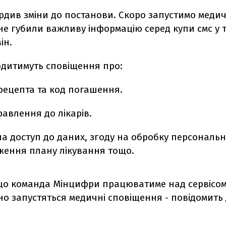
рдив зміни до постанови. Скоро запустимо медич
 не губили важливу інформацію серед купи смс у т
ін.
ходитимуть сповіщення про:
рецепта та код погашення.
авлення до лікарів.
а доступ до даних, згоду на обробку персональн
ження плану лікування тощо.
 що команда Мінцифри працюватиме над сервісом
о запустяться медичні сповіщення - повідомить