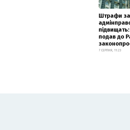
Штрафи з
адмінправ
підвищать:
подав до Р
законопро
7 СЕРПНЯ, 11:23