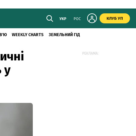
КЛУБ УП
УКР
РОС
В'Ю
WEEKLY CHARTS
ЗЕМЕЛЬНИЙ ГІД
ичні
РЕКЛАМА:
 у