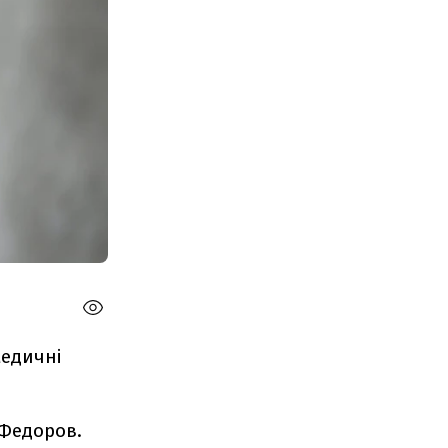
медичні
 Федоров.