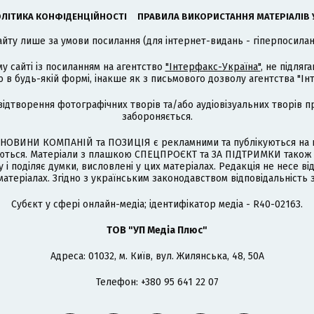
ЛІТИКА КОНФІДЕНЦІЙНОСТІ
ПРАВИЛА ВИКОРИСТАННЯ МАТЕРІАЛІВ 
айту лише за умови посилання (для інтернет-видань - гіперпосиланн
му сайті із посиланням на агентство
"Інтерфакс-Україна"
, не підля
 будь-якій формі, інакше як з письмового дозволу агентства "Ін
відтворення фотографічних творів та/або аудіовізуальних творів п
забороняється.
НОВИНИ КОМПАНІЙ та ПОЗИЦІЯ є рекламними та публікуються на п
туються. Матеріали з плашкою СПЕЦПРОЄКТ та ЗА ПІДТРИМКИ також
 і поділяє думки, висловлені у цих матеріалах. Редакція не несе ві
атеріалах. Згідно з українським законодавством відповідальність 
Cубєкт у сфері онлайн-медіа; ідентифікатор медіа - R40-02163.
ТОВ "УП Медіа Плюс"
Адреса: 01032, м. Київ, вул. Жилянська, 48, 50А
Телефон: +380 95 641 22 07