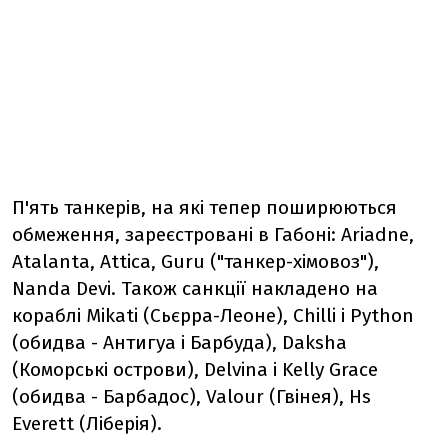
П'ять танкерів, на які тепер поширюються
обмеження, зареєстровані в Габоні: Ariadne,
Atalanta, Attica, Guru ("танкер-хімовоз"),
Nanda Devi. Також санкції накладено на
кораблі Mikati (Сьєрра-Леоне), Chilli і Python
(обидва - Антигуа і Барбуда), Daksha
(Коморські острови), Delvina і Kelly Grace
(обидва - Барбадос), Valour (Гвінея), Hs
Everett (Ліберія).