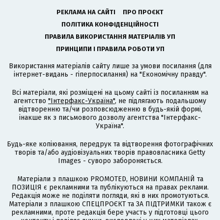
РЕКЛАМА НА САЙТІ
ПРО ПРОЄКТ
ПОЛІТИКА КОНФІДЕНЦІЙНОСТІ
ПРАВИЛА ВИКОРИСТАННЯ МАТЕРІАЛІВ УП
ПРИНЦИПИ І ПРАВИЛА РОБОТИ УП
Використання матеріалів сайту лише за умови посилання (для
інтернет-видань - гіперпосилання) на "Економічну правду".
Всі матеріали, які розміщені на цьому сайті із посиланням на
агентство
"Інтерфакс-Україна"
, не підлягають подальшому
відтворенню та/чи розповсюдженню в будь-якій формі,
інакше як з письмового дозволу агентства "Інтерфакс-
Україна".
Будь-яке копіювання, передрук та відтворення фотографічних
творів та/або аудіовізуальних творів правовласника Getty
Images - суворо забороняється.
Матеріали з плашкою PROMOTED, НОВИНИ КОМПАНІЙ та
ПОЗИЦІЯ є рекламними та публікуються на правах реклами.
Редакція може не поділяти погляди, які в них промотуються.
Матеріали з плашкою СПЕЦПРОЄКТ та ЗА ПІДТРИМКИ також є
рекламними, проте редакція бере участь у підготовці цього