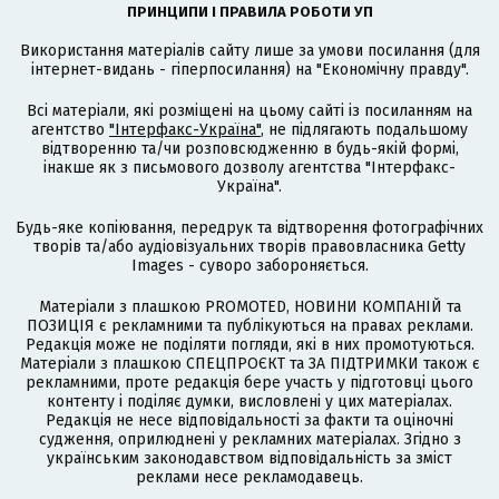
ПРИНЦИПИ І ПРАВИЛА РОБОТИ УП
Використання матеріалів сайту лише за умови посилання (для
інтернет-видань - гіперпосилання) на "Економічну правду".
Всі матеріали, які розміщені на цьому сайті із посиланням на
агентство
"Інтерфакс-Україна"
, не підлягають подальшому
відтворенню та/чи розповсюдженню в будь-якій формі,
інакше як з письмового дозволу агентства "Інтерфакс-
Україна".
Будь-яке копіювання, передрук та відтворення фотографічних
творів та/або аудіовізуальних творів правовласника Getty
Images - суворо забороняється.
Матеріали з плашкою PROMOTED, НОВИНИ КОМПАНІЙ та
ПОЗИЦІЯ є рекламними та публікуються на правах реклами.
Редакція може не поділяти погляди, які в них промотуються.
Матеріали з плашкою СПЕЦПРОЄКТ та ЗА ПІДТРИМКИ також є
рекламними, проте редакція бере участь у підготовці цього
контенту і поділяє думки, висловлені у цих матеріалах.
Редакція не несе відповідальності за факти та оціночні
судження, оприлюднені у рекламних матеріалах. Згідно з
українським законодавством відповідальність за зміст
реклами несе рекламодавець.