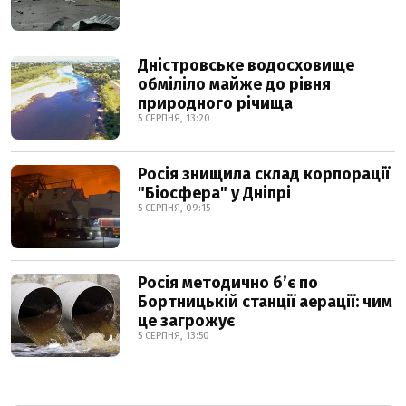
Дністровське водосховище
обміліло майже до рівня
природного річища
5 СЕРПНЯ, 13:20
Росія знищила склад корпорації
"Біосфера" у Дніпрі
5 СЕРПНЯ, 09:15
Росія методично б’є по
Бортницькій станції аерації: чим
це загрожує
5 СЕРПНЯ, 13:50