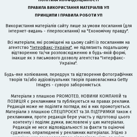
ПРАВИЛА ВИКОРИСТАННЯ МАТЕРІАЛІВ УП
ПРИНЦИПИ І ПРАВИЛА РОБОТИ УП
Використання матеріалів сайту лише за умови посилання (для
інтернет-видань - гіперпосилання) на "Економічну правду".
Всі матеріали, які розміщені на цьому сайті із посиланням на
агентство
"Інтерфакс-Україна"
, не підлягають подальшому
відтворенню та/чи розповсюдженню в будь-якій формі,
інакше як з письмового дозволу агентства "Інтерфакс-
Україна".
Будь-яке копіювання, передрук та відтворення фотографічних
творів та/або аудіовізуальних творів правовласника Getty
Images - суворо забороняється.
Матеріали з плашкою PROMOTED, НОВИНИ КОМПАНІЙ та
ПОЗИЦІЯ є рекламними та публікуються на правах реклами.
Редакція може не поділяти погляди, які в них промотуються.
Матеріали з плашкою СПЕЦПРОЄКТ та ЗА ПІДТРИМКИ також є
рекламними, проте редакція бере участь у підготовці цього
контенту і поділяє думки, висловлені у цих матеріалах.
Редакція не несе відповідальності за факти та оціночні
судження, оприлюднені у рекламних матеріалах. Згідно з