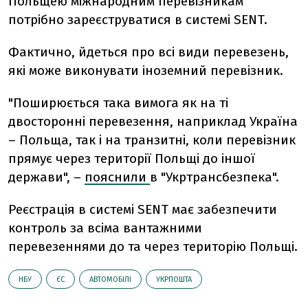
Польщею міжнародним перевізникам
потрібно зареєструватися в системі SENT.
Фактично, йдеться про всі види перевезень,
які може виконувати іноземний перевізник.
"Поширюється така вимога як на ті
двосторонні перевезення, наприклад Україна
– Польща, так і на транзитні, коли перевізник
прямує через території Польщі до іншої
держави", –
пояснили
в "Укртрансбезпека".
Реєстрація в системі SENT має забезпечити
контроль за всіма вантажними
перевезеннями до та через територію Польщі.
НБУ
ЄС
АВТОМОБІЛІ
УКРПОШТА