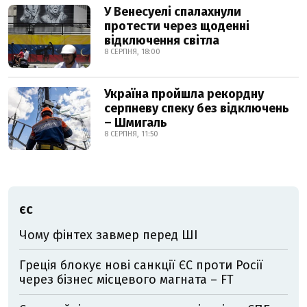
У Венесуелі спалахнули
протести через щоденні
відключення світла
8 СЕРПНЯ, 18:00
Україна пройшла рекордну
серпневу спеку без відключень
– Шмигаль
8 СЕРПНЯ, 11:50
ЄС
Чому фінтех завмер перед ШІ
Греція блокує нові санкції ЄС проти Росії
через бізнес місцевого магната – FT