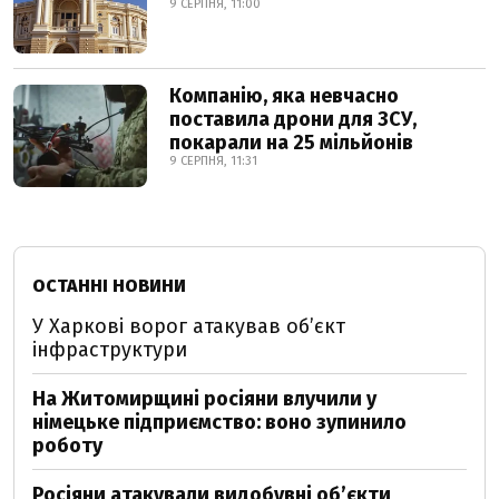
9 СЕРПНЯ, 11:00
Компанію, яка невчасно
поставила дрони для ЗСУ,
покарали на 25 мільйонів
9 СЕРПНЯ, 11:31
ОСТАННІ НОВИНИ
У Харкові ворог атакував обʼєкт
інфраструктури
На Житомирщині росіяни влучили у
німецьке підприємство: воно зупинило
роботу
Росіяни атакували видобувні обʼєкти