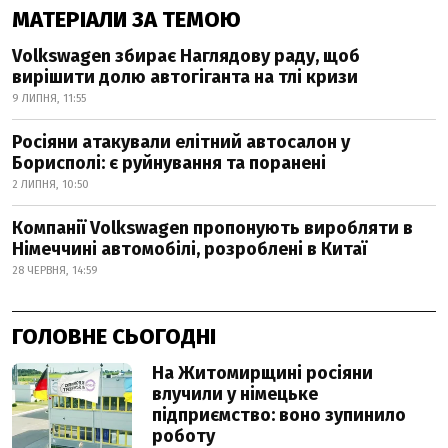
МАТЕРІАЛИ ЗА ТЕМОЮ
Volkswagen збирає Наглядову раду, щоб
вирішити долю автогіганта на тлі кризи
9 ЛИПНЯ, 11:55
Росіяни атакували елітний автосалон у
Борисполі: є руйнування та поранені
2 ЛИПНЯ, 10:50
Компанії Volkswagen пропонують виробляти в
Німеччині автомобілі, розроблені в Китаї
28 ЧЕРВНЯ, 14:59
ГОЛОВНЕ СЬОГОДНІ
На Житомирщині росіяни
влучили у німецьке
підприємство: воно зупинило
роботу