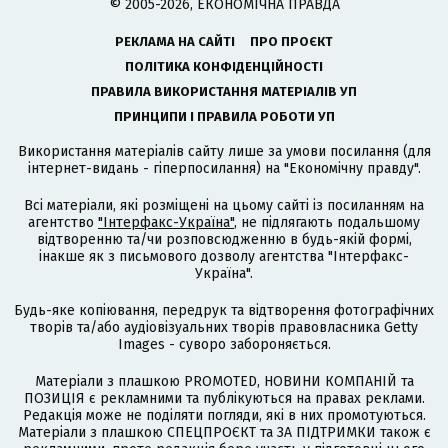
© 2005-2026, ЕКОНОМІЧНА ПРАВДА
РЕКЛАМА НА САЙТІ
ПРО ПРОЄКТ
ПОЛІТИКА КОНФІДЕНЦІЙНОСТІ
ПРАВИЛА ВИКОРИСТАННЯ МАТЕРІАЛІВ УП
ПРИНЦИПИ І ПРАВИЛА РОБОТИ УП
Використання матеріалів сайту лише за умови посилання (для
інтернет-видань - гіперпосилання) на "Економічну правду".
Всі матеріали, які розміщені на цьому сайті із посиланням на
агентство
"Інтерфакс-Україна"
, не підлягають подальшому
відтворенню та/чи розповсюдженню в будь-якій формі,
інакше як з письмового дозволу агентства "Інтерфакс-
Україна".
Будь-яке копіювання, передрук та відтворення фотографічних
творів та/або аудіовізуальних творів правовласника Getty
Images - суворо забороняється.
Матеріали з плашкою PROMOTED, НОВИНИ КОМПАНІЙ та
ПОЗИЦІЯ є рекламними та публікуються на правах реклами.
Редакція може не поділяти погляди, які в них промотуються.
Матеріали з плашкою СПЕЦПРОЄКТ та ЗА ПІДТРИМКИ також є