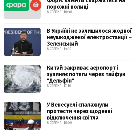
Фори: клієнти скаржаться на
порожні полиці
8 СЕРПНЯ, 10:40
В Україні не залишилося жодної
неушкодженої електростанції –
Зеленський
8 СЕРПНЯ, 14:10
Китай закриває аеропорт і
зупиняє потяги через тайфун
"Дельфін"
8 СЕРПНЯ, 17:10
У Венесуелі спалахнули
протести через щоденні
відключення світла
8 СЕРПНЯ, 18:00