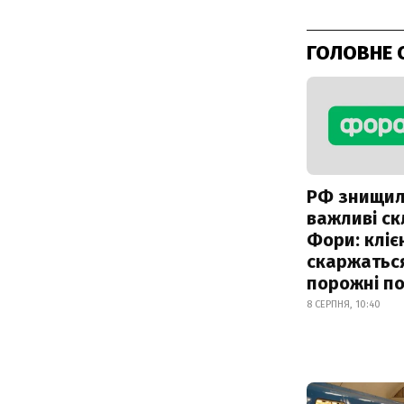
ГОЛОВНЕ 
РФ знищи
важливі с
Фори: кліє
скаржатьс
порожні по
8 СЕРПНЯ, 10:40