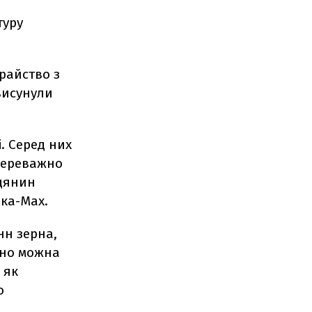
туру
райство з
висунули
. Серед них
 переважно
адянин
ька-Мах.
нн зерна,
рно можна
 як
о