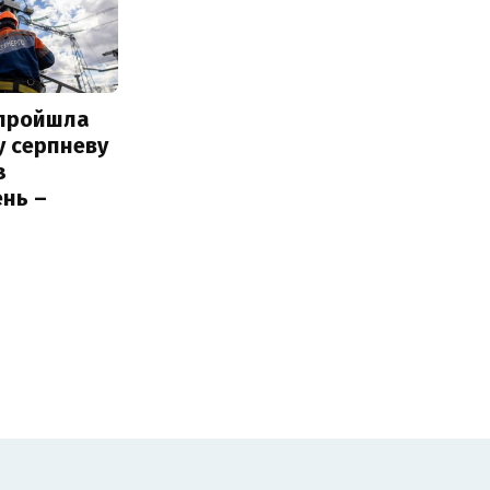
 пройшла
у серпневу
з
нь –
ь