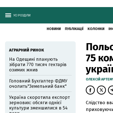
УСІ РОЗДІЛИ
НОВИНИ
ПУБЛІКАЦІЇ
КОЛОНКИ
ІН
Польс
АГРАРНИЙ РИНОК
75 ко
На Одещині планують
зібрати 770 тисяч гектарів
украї
озимих жнив
ОЛЕКСІЙ АРТЕ
Головний Бухгалтер ФДМУ
очолить"Земельний банк"
Україна скоротила експорт
Слідство вв
зернових: обсяги однієї
культури зменшилися в 54
приховуючи