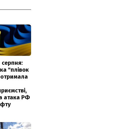
 серпня:
ка "плівок
 отримала
риємстві,
а атака РФ
афту