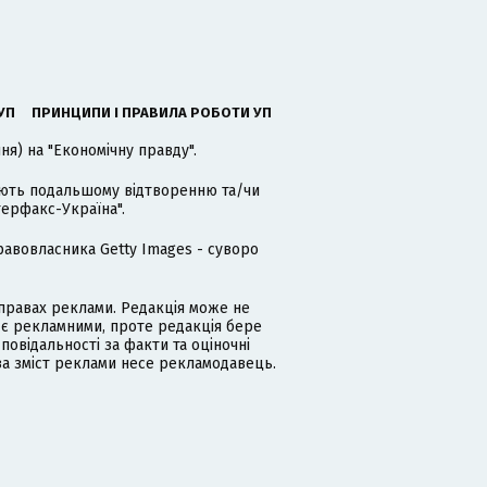
УП
ПРИНЦИПИ І ПРАВИЛА РОБОТИ УП
я) на "Економічну правду".
гають подальшому відтворенню та/чи
терфакс-Україна".
равовласника Getty Images - суворо
равах реклами. Редакція може не
 є рекламними, проте редакція бере
дповідальності за факти та оціночні
за зміст реклами несе рекламодавець.