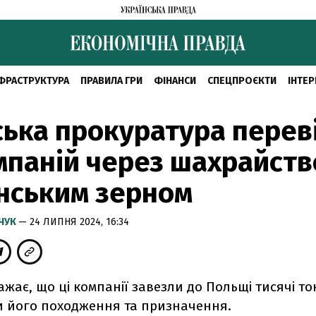
ФРАСТРУКТУРА
ПРАВИЛА ГРИ
ФІНАНСИ
СПЕЦПРОЄКТИ
ІНТЕР
ька прокуратура перев
мпаній через шахрайств
нським зерном
МЧУК
— 24 ЛИПНЯ 2024, 16:34
ажає, що ці компанії завезли до Польщі тисячі то
 його походження та призначення.