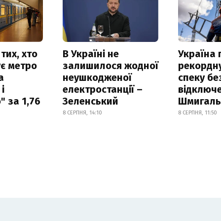
тих, хто
В Україні не
Україна
є метро
залишилося жодної
рекордн
а
неушкодженої
спеку бе
і
електростанції –
відключе
 за 1,76
Зеленський
Шмигал
8 СЕРПНЯ, 14:10
8 СЕРПНЯ, 11:50