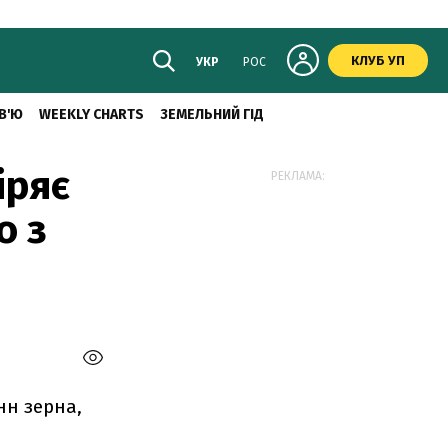
КЛУБ УП
УКР
РОС
В'Ю
WEEKLY CHARTS
ЗЕМЕЛЬНИЙ ГІД
іряє
РЕКЛАМА:
о з
нн зерна,