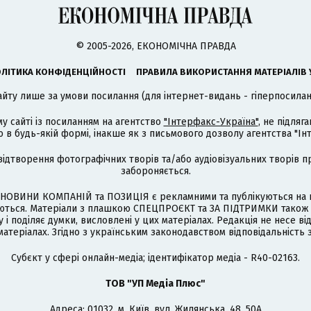
© 2005-2026, ЕКОНОМІЧНА ПРАВДА
ЛІТИКА КОНФІДЕНЦІЙНОСТІ
ПРАВИЛА ВИКОРИСТАННЯ МАТЕРІАЛІВ 
айту лише за умови посилання (для інтернет-видань - гіперпосиланн
му сайті із посиланням на агентство
"Інтерфакс-Україна"
, не підля
 будь-якій формі, інакше як з письмового дозволу агентства "Ін
відтворення фотографічних творів та/або аудіовізуальних творів п
забороняється.
НОВИНИ КОМПАНІЙ та ПОЗИЦІЯ є рекламними та публікуються на п
туються. Матеріали з плашкою СПЕЦПРОЄКТ та ЗА ПІДТРИМКИ також
 і поділяє думки, висловлені у цих матеріалах. Редакція не несе ві
атеріалах. Згідно з українським законодавством відповідальність 
Cубєкт у сфері онлайн-медіа; ідентифікатор медіа - R40-02163.
ТОВ "УП Медіа Плюс"
Адреса: 01032, м. Київ, вул. Жилянська, 48, 50А