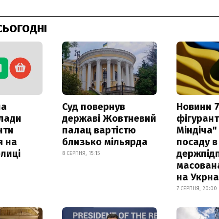
СЬОГОДНІ
ла
Суд повернув
Новини 7
клади
державі Жовтневий
фігурант
нти
палац вартістю
Міндіча"
я на
близько мільярда
посаду в
лиці
держпідп
8 СЕРПНЯ, 15:15
масован
на Укрн
7 СЕРПНЯ, 20:00