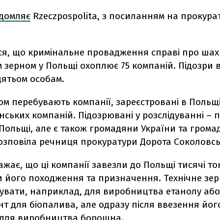
ідомляє
Rzeczpospolita, з посиланням на прокура
ся, що кримінальне провадження справі про шах
 зерном у Польщі охоплює 75 компаній. Підозри 
цятьом особам.
вом перебувають компанії, зареєстровані в Польщі
нських компаній. Підозрювані у розслідуванні –
Польщі, але є також громадяни України та гром
 розповіла речниця прокуратури Дорота Соколовс
ажає, що ці компанії завезли до Польщі тисячі то
 його походження та призначення. Технічне зе
увати, наприклад, для виробництва етанолу або
т для біопалива, але одразу після ввезення йог
для виробництва борошна.