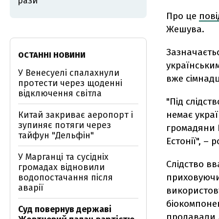
рази
Про це
пов
Жешува.
Зазначаєть
ОСТАННІ НОВИНИ
українським
У Венесуелі спалахнули
вже сімнад
протести через щоденні
відключення світла
"Під слідст
немає украї
Китай закриває аеропорт і
зупиняє потяги через
громадяни 
тайфун "Дельфін"
Естонії", –
У Марганці та сусідніх
Слідство вв
громадах відновили
приховуючи
водопостачання після
аварії
використов
біокомпонен
Суд повернув державі
продавали 