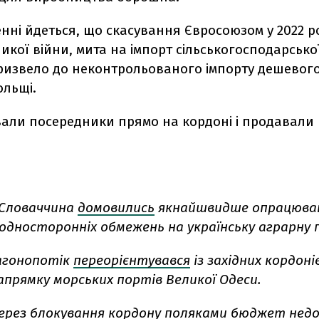
нні йдеться, що скасування Євросоюзом у 2022 ро
икої війни, мита на імпорт сільськогосподарсько
призвело до неконтрольованого імпорту дешевого
ольщі.
вали посередники прямо на кордоні і продавали 
 Словаччина
домовились
якнайшвидше опрацюв
односторонніх обмежень на українську аграрну 
агонопотік
переорієнтувався
із західних кордоні
напрямку морських портів Великої Одеси.
ерез блокування кордону поляками бюджет
нед