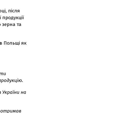
ці, після
ї продукції
 зерна та
в Польщі як
ати
продукцію.
в України на
оотримав