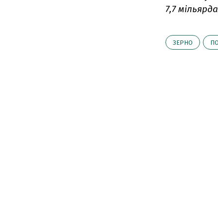
7,7 мільярд
ЗЕРНО
П