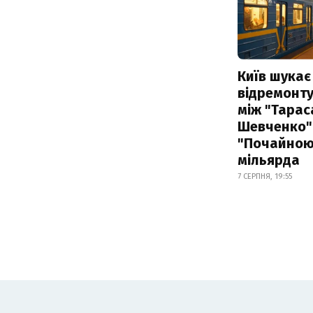
Київ шукає 
відремонту
між "Тарас
Шевченко" 
"Почайною"
мільярда
7 СЕРПНЯ, 19:55