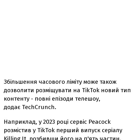
Збільшення часового ліміту може також
дозволити розміщувати на TikTok новий тип
контенту - повні епізоди телешоу,
додає TechCrunch.
Наприклад, у 2023 році сервіс Peacock
розмістив у TikTok перший випуск серіалу
Killing It, розбивши його на п'ять частин.