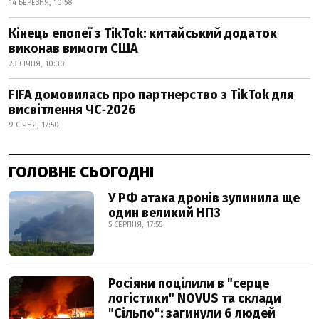
14 БЕРЕЗНЯ, 10:58
Кінець епопеї з TikTok: китайський додаток
виконав вимоги США
23 СІЧНЯ, 10:30
FIFA домовилась про партнерство з TikTok для
висвітлення ЧС‑2026
9 СІЧНЯ, 17:50
ГОЛОВНЕ СЬОГОДНІ
У РФ атака дронів зупинила ще
один великий НПЗ
5 СЕРПНЯ, 17:55
Росіяни поцілили в "серце
логістики" NOVUS та склади
"Сільпо": загинули 6 людей