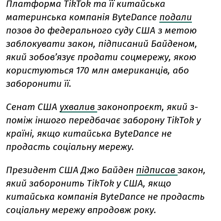
Платформа TikTok та її китайська
материнська компанія ByteDance
подали
позов до федерального суду США з метою
заблокувати закон, підписаний Байденом,
який зобовʼязує продати соцмережу, якою
користуються 170 млн американців, або
заборонити її.
Сенат США
ухвалив
законопроєкт, який з-
поміж іншого передбачає заборону TikTok у
країні, якщо китайська ByteDance не
продасть соціальну мережу.
Президент США Джо Байден
підписав
закон,
який заборонить TikTok у США, якщо
китайська компанія ByteDance не продасть
соціальну мережу впродовж року.