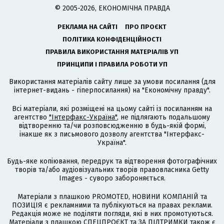
© 2005-2026, ЕКОНОМІЧНА ПРАВДА
РЕКЛАМА НА САЙТІ
ПРО ПРОЄКТ
ПОЛІТИКА КОНФІДЕНЦІЙНОСТІ
ПРАВИЛА ВИКОРИСТАННЯ МАТЕРІАЛІВ УП
ПРИНЦИПИ І ПРАВИЛА РОБОТИ УП
Використання матеріалів сайту лише за умови посилання (для
інтернет-видань - гіперпосилання) на "Економічну правду".
Всі матеріали, які розміщені на цьому сайті із посиланням на
агентство
"Інтерфакс-Україна"
, не підлягають подальшому
відтворенню та/чи розповсюдженню в будь-якій формі,
інакше як з письмового дозволу агентства "Інтерфакс-
Україна".
Будь-яке копіювання, передрук та відтворення фотографічних
творів та/або аудіовізуальних творів правовласника Getty
Images - суворо забороняється.
Матеріали з плашкою PROMOTED, НОВИНИ КОМПАНІЙ та
ПОЗИЦІЯ є рекламними та публікуються на правах реклами.
Редакція може не поділяти погляди, які в них промотуються.
Матеріали з плашкою СПЕЦПРОЄКТ та ЗА ПІДТРИМКИ також є