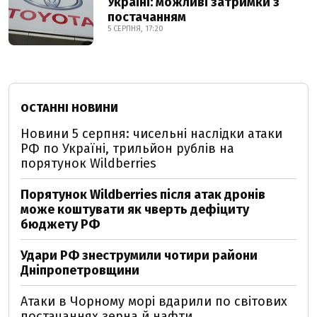
Україні: можливі затримки з
постачанням
5 СЕРПНЯ, 17:20
ОСТАННІ НОВИНИ
Новини 5 серпня: чисельні наслідки атаки
РФ по Україні, трильйон рублів на
порятунок Wildberries
Порятунок Wildberries після атак дронів
може коштувати як чверть дефіциту
бюджету РФ
Удари РФ знеструмили чотири райони
Дніпропетровщини
Атаки в Чорному морі вдарили по світових
постачаннях зерна й нафти