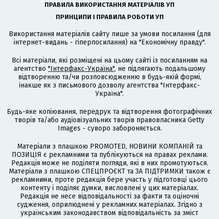
ПРАВИЛА ВИКОРИСТАННЯ МАТЕРІАЛІВ УП
ПРИНЦИПИ І ПРАВИЛА РОБОТИ УП
Використання матеріалів сайту лише за умови посилання (для
інтернет-видань - гіперпосилання) на "Економічну правду".
Всі матеріали, які розміщені на цьому сайті із посиланням на
агентство
"Інтерфакс-Україна"
, не підлягають подальшому
відтворенню та/чи розповсюдженню в будь-якій формі,
інакше як з письмового дозволу агентства "Інтерфакс-
Україна".
Будь-яке копіювання, передрук та відтворення фотографічних
творів та/або аудіовізуальних творів правовласника Getty
Images - суворо забороняється.
Матеріали з плашкою PROMOTED, НОВИНИ КОМПАНІЙ та
ПОЗИЦІЯ є рекламними та публікуються на правах реклами.
Редакція може не поділяти погляди, які в них промотуються.
Матеріали з плашкою СПЕЦПРОЄКТ та ЗА ПІДТРИМКИ також є
рекламними, проте редакція бере участь у підготовці цього
контенту і поділяє думки, висловлені у цих матеріалах.
Редакція не несе відповідальності за факти та оціночні
судження, оприлюднені у рекламних матеріалах. Згідно з
українським законодавством відповідальність за зміст