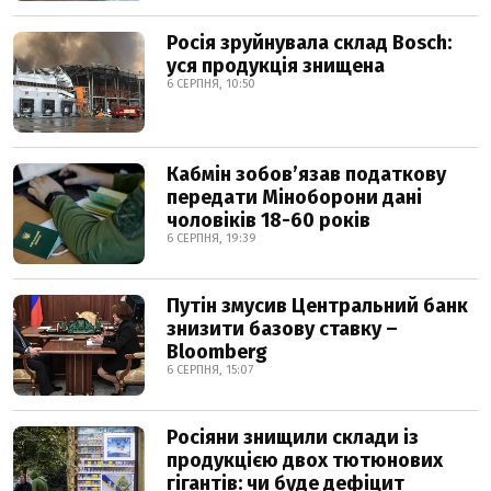
Росія зруйнувала склад Bosch:
уся продукція знищена
6 СЕРПНЯ, 10:50
Кабмін зобовʼязав податкову
передати Міноборони дані
чоловіків 18-60 років
6 СЕРПНЯ, 19:39
Путін змусив Центральний банк
знизити базову ставку –
Bloomberg
6 СЕРПНЯ, 15:07
Росіяни знищили склади із
продукцією двох тютюнових
гігантів: чи буде дефіцит