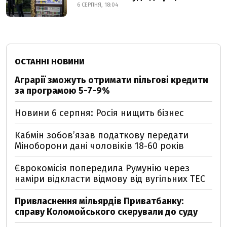
6 СЕРПНЯ, 18:04
ОСТАННІ НОВИНИ
Аграрії зможуть отримати пільгові кредити
за програмою 5-7-9%
Новини 6 серпня: Росія нищить бізнес
Кабмін зобовʼязав податкову передати
Міноборони дані чоловіків 18-60 років
Єврокомісія попередила Румунію через
наміри відкласти відмову від вугільних ТЕС
Привласнення мільярдів Приватбанку:
справу Коломойського скерували до суду