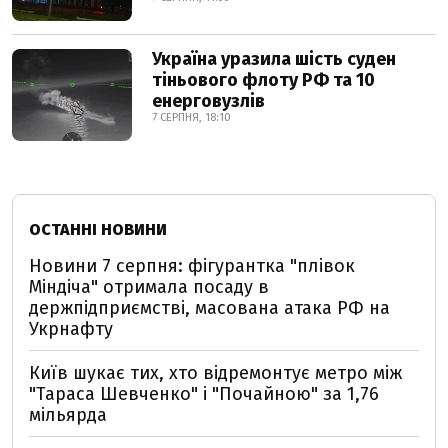
Україна уразила шість суден
тіньового флоту РФ та 10
енерговузлів
7 СЕРПНЯ, 18:10
ОСТАННІ НОВИНИ
Новини 7 серпня: фігурантка "плівок
Міндіча" отримала посаду в
держпідприємстві, масована атака РФ на
Укрнафту
Київ шукає тих, хто відремонтує метро між
"Тараса Шевченко" і "Почайною" за 1,76
мільярда