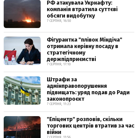
РФ атакувала Укрнафту:
компанія втратила суттєві
обсяги видобутку
7 СЕРПНЯ, 16:50
Фігурантка "плівок Міндіча"
отримала керівну посаду в
стратегічному
держпідприємстві
7 СЕРПНЯ, 17:10
Штрафи за
адмінправопорушення
підвищать: уряд подав до Ради
законопроєкт
7 СЕРПНЯ, 11:23
"Епіцентр" розповів, скільки
торгових центрів втратив за час
війни
7 СЕРПНЯ, 11:56