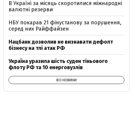
В Україні за місяць скоротилися міжнародні
валютні резерви
НБУ покарав 21 фінустанову за порушення,
серед них Райффайзен
Нацбанк дозволив не визнавати дефолт
бізнесу на тлі атак РФ
Україна уразила шість суден тіньового
флоту РФ та 10 енерговузлів
ВСІ НОВИНИ