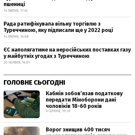
пшениці
14 ЛИПНЯ, 17:45
Рада ратифікувала вільну торгівлю з
Туреччиною, яку підписали ще у 2022 році
14 ЛИПНЯ, 16:08
ЄС наполягатиме на неросійських поставках газу
у майбутніх угодах з Туреччиною
20 ЧЕРВНЯ, 16:01
ГОЛОВНЕ СЬОГОДНІ
Кабмін зобовʼязав податкову
передати Міноборони дані
чоловіків 18-60 років
6 СЕРПНЯ, 19:39
Ворог знищив 400 тисяч