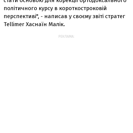
стати основою для корекції ортодоксального
політичного курсу в короткостроковій
перспективі", - написав у своєму звіті стратег
Tellimer Хаснаїн Малік.
РЕКЛАМА: