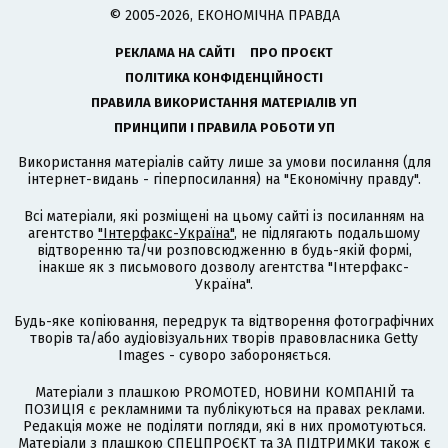
© 2005-2026, ЕКОНОМІЧНА ПРАВДА
РЕКЛАМА НА САЙТІ
ПРО ПРОЄКТ
ПОЛІТИКА КОНФІДЕНЦІЙНОСТІ
ПРАВИЛА ВИКОРИСТАННЯ МАТЕРІАЛІВ УП
ПРИНЦИПИ І ПРАВИЛА РОБОТИ УП
Використання матеріалів сайту лише за умови посилання (для
інтернет-видань - гіперпосилання) на "Економічну правду".
Всі матеріали, які розміщені на цьому сайті із посиланням на
агентство
"Інтерфакс-Україна"
, не підлягають подальшому
відтворенню та/чи розповсюдженню в будь-якій формі,
інакше як з письмового дозволу агентства "Інтерфакс-
Україна".
Будь-яке копіювання, передрук та відтворення фотографічних
творів та/або аудіовізуальних творів правовласника Getty
Images - суворо забороняється.
Матеріали з плашкою PROMOTED, НОВИНИ КОМПАНІЙ та
ПОЗИЦІЯ є рекламними та публікуються на правах реклами.
Редакція може не поділяти погляди, які в них промотуються.
Матеріали з плашкою СПЕЦПРОЄКТ та ЗА ПІДТРИМКИ також є