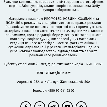
Будь-яке копіювання, передрук та відтворення фотографічних
творів та/або аудіовізуальних творів правовласника Getty
Images - суворо забороняється.
Матеріали з плашкою PROMOTED, НОВИНИ КОМПАНІЙ та
ПОЗИЦІЯ є рекламними та публікуються на правах реклами.
Редакція може не поділяти погляди, які в них промотуються.
Матеріали з плашкою СПЕЦПРОЄКТ та ЗА ПІДТРИМКИ також є
рекламними, проте редакція бере участь у підготовці цього
контенту і поділяє думки, висловлені у цих матеріалах.
Редакція не несе відповідальності за факти та оціночні
судження, оприлюднені у рекламних матеріалах. Згідно з
українським законодавством відповідальність за зміст
реклами несе рекламодавець.
Cубєкт у сфері онлайн-медіа; ідентифікатор медіа - R40-02163.
ТОВ "УП Медіа Плюс"
Адреса: 01032, м. Київ, вул. Жилянська, 48, 50А
Телефон: +380 95 641 22 07