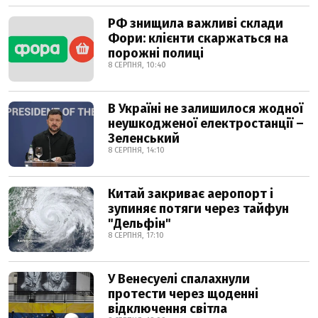
РФ знищила важливі склади
Фори: клієнти скаржаться на
порожні полиці
8 СЕРПНЯ, 10:40
В Україні не залишилося жодної
неушкодженої електростанції –
Зеленський
8 СЕРПНЯ, 14:10
Китай закриває аеропорт і
зупиняє потяги через тайфун
"Дельфін"
8 СЕРПНЯ, 17:10
У Венесуелі спалахнули
протести через щоденні
відключення світла