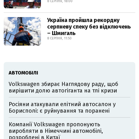
8 СЕРПНЯ, 18:00
Україна пройшла рекордну
серпневу спеку без відключень
– Шмигаль
8 СЕРПНЯ, 11:50
АВТОМОБІЛІ
Volkswagen збирає Наглядову раду, щоб
вирішити долю автогіганта на тлі кризи
Росіяни атакували елітний автосалон у
Борисполі: є руйнування та поранені
Компанії Volkswagen пропонують
виробляти в Німеччині автомобілі,
розроблені в Китаї