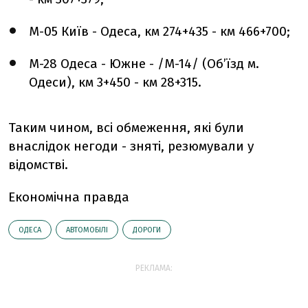
М-05 Київ - Одеса, км 274+435 - км 466+700;
М-28 Одеса - Южне - /М-14/ (Об’їзд м.
Одеси), км 3+450 - км 28+315.
Таким чином, всі обмеження, які були
внаслідок негоди - зняті, резюмували у
відомстві.
Економічна правда
ОДЕСА
АВТОМОБІЛІ
ДОРОГИ
РЕКЛАМА: