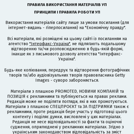
ПРАВИЛА ВИКОРИСТАННЯ МАТЕРІАЛІВ УП
ПРИНЦИПИ І ПРАВИЛА РОБОТИ УП
Використання матеріалів сайту лише за умови посилання (для
інтернет-видань - гіперпосилання) на "Економічну правду".
Всі матеріали, які розміщені на цьому сайті із посиланням на
агентство
"Інтерфакс-Україна"
, не підлягають подальшому
відтворенню та/чи розповсюдженню в будь-якій формі,
інакше як з письмового дозволу агентства "Інтерфакс-
Україна".
Будь-яке копіювання, передрук та відтворення фотографічних
творів та/або аудіовізуальних творів правовласника Getty
Images - суворо забороняється.
Матеріали з плашкою PROMOTED, НОВИНИ КОМПАНІЙ та
ПОЗИЦІЯ є рекламними та публікуються на правах реклами.
Редакція може не поділяти погляди, які в них промотуються.
Матеріали з плашкою СПЕЦПРОЄКТ та ЗА ПІДТРИМКИ також є
рекламними, проте редакція бере участь у підготовці цього
контенту і поділяє думки, висловлені у цих матеріалах.
Редакція не несе відповідальності за факти та оціночні
судження, оприлюднені у рекламних матеріалах. Згідно з
українським законодавством відповідальність за зміст