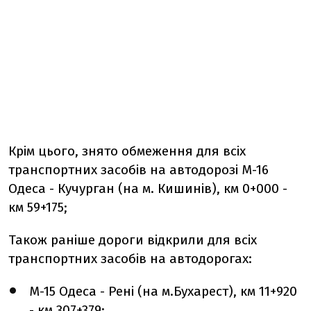
Крім цього, знято обмеження для всіх
транспортних засобів на автодорозі М-16
Одеса - Кучурган (на м. Кишинів), км 0+000 -
км 59+175;
Також раніше
дороги відкрили для всіх
транспортних засобів на автодорогах:
М-15 Одеса - Рені (на м.Бухарест), км 11+920
- км 307+379;