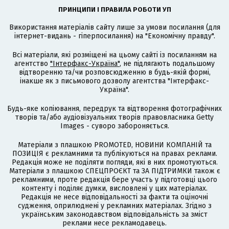
ПРИНЦИПИ І ПРАВИЛА РОБОТИ УП
Використання матеріалів сайту лише за умови посилання (для
інтернет-видань - гіперпосилання) на "Економічну правду".
Всі матеріали, які розміщені на цьому сайті із посиланням на
агентство
"Інтерфакс-Україна"
, не підлягають подальшому
відтворенню та/чи розповсюдженню в будь-якій формі,
інакше як з письмового дозволу агентства "Інтерфакс-
Україна".
Будь-яке копіювання, передрук та відтворення фотографічних
творів та/або аудіовізуальних творів правовласника Getty
Images - суворо забороняється.
Матеріали з плашкою PROMOTED, НОВИНИ КОМПАНІЙ та
ПОЗИЦІЯ є рекламними та публікуються на правах реклами.
Редакція може не поділяти погляди, які в них промотуються.
Матеріали з плашкою СПЕЦПРОЄКТ та ЗА ПІДТРИМКИ також є
рекламними, проте редакція бере участь у підготовці цього
контенту і поділяє думки, висловлені у цих матеріалах.
Редакція не несе відповідальності за факти та оціночні
судження, оприлюднені у рекламних матеріалах. Згідно з
українським законодавством відповідальність за зміст
реклами несе рекламодавець.