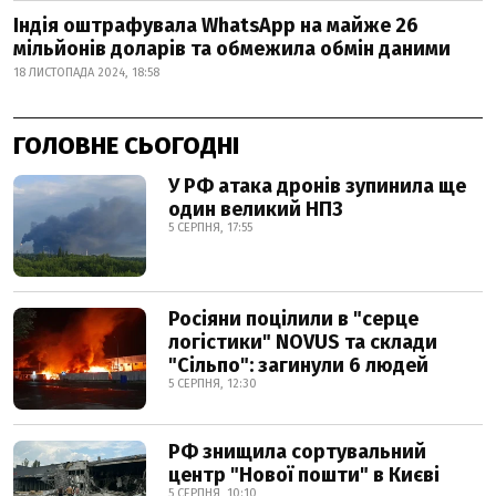
Індія оштрафувала WhatsApp на майже 26
мільйонів доларів та обмежила обмін даними
18 ЛИСТОПАДА 2024, 18:58
ГОЛОВНЕ СЬОГОДНІ
У РФ атака дронів зупинила ще
один великий НПЗ
5 СЕРПНЯ, 17:55
Росіяни поцілили в "серце
логістики" NOVUS та склади
"Сільпо": загинули 6 людей
5 СЕРПНЯ, 12:30
РФ знищила сортувальний
центр "Нової пошти" в Києві
5 СЕРПНЯ, 10:10