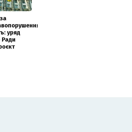
за
авопорушення
ь: уряд
 Ради
роєкт