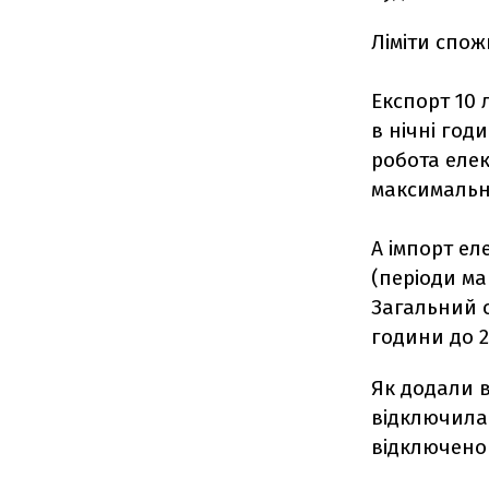
Ліміти спож
Експорт 10 
в нічні год
робота елек
максимальн
А імпорт ел
(періоди ма
Загальний о
години до 2
Як додали 
відключилас
відключено 