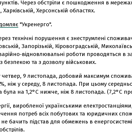
пунктів. Через обстріли є пошкодження в мережа
, Харківській, Херсонській областях.
ідомляє
"Укренерго".
рез технічні порушення є знеструмлені споживач
вській, Запорізькій, Кіровоградській, Миколаївсь
Аварійно-відновлювальні роботи проводяться в з
ї з безпекою та з дозволу військових.
у четвер, 9 листопада, добовий максимум спожив
%, ніж у середу, 8 листопада. При цьому середн
 була на 1,2°C нижче, ніж 8 листопада. (7,2°C пр
ргії, виробленої українськими електростанціями
ечення потреб всіх побутових та юридичних спож
 не бачить підстав для обмежень в енергосистемі
обстрілів.