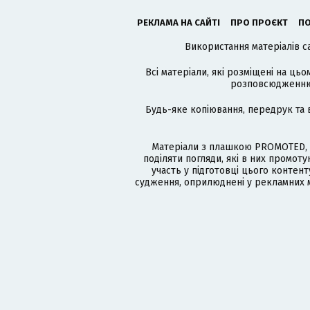
РЕКЛАМА НА САЙТІ
ПРО ПРОЄКТ
ПО
Використання матеріалів с
Всі матеріали, які розміщені на цьо
розповсюдженню в
Будь-яке копіювання, передрук та 
Матеріали з плашкою PROMOTED, 
поділяти погляди, які в них промо
участь у підготовці цього контенту
судження, оприлюднені у рекламних м