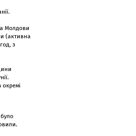
нії.
та Молдови
ни (активна
год, з
одини
ії.
 окремі
 було
новили.