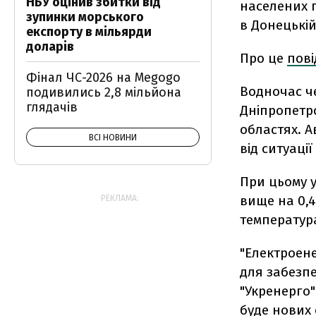
НБУ оцінив збитки від
населених 
зупинки морського
в Донецькій
експорту в мільярди
доларів
Про це
пов
Фінал ЧС-2026 на Megogo
Водночас че
подивились 2,8 мільйона
глядачів
Дніпропетро
областях. 
ВСІ НОВИНИ
від ситуаці
При цьому 
вище на 0,4
РЕКЛАМА:
температура
"Електроене
для забезп
"Укренерго"
буде нових 