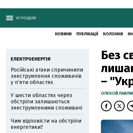
УСІ РОЗДІЛИ
НОВИНИ
ПУБЛІКАЦІЇ
КОЛОНКИ
ІН
Без с
ЕЛЕКТРОЕНЕРГІЯ
лишаю
Російські атаки спричинили
знеструмлення споживачів
– "Ук
у п’яти областях
ОЛЕКСІЙ ПАВЛ
У шести областях через
обстріли залишаються
знеструмленими споживачі
Чим відповісти на обстріли
енергетики?