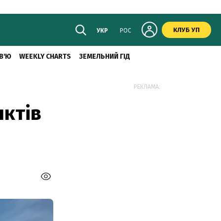
КЛУБ УП
УКР
РОС
В'Ю
WEEKLY CHARTS
ЗЕМЕЛЬНИЙ ГІД
РЕКЛАМА:
нктів