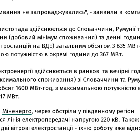
ивання не запроваджувались", - заявили в компа
листопада здійснюється до Словаччини, Румунії 
ини (добовий мінімум споживання) та денні годи
тростанцій на ВДЕ) загальним обсягом 3 835 МВт·
ою потужністю в окремі години до 367 МВт.
ектроенергії здійснюється в ранкові та вечірні г
ксимального споживання) зі Словаччини та Румун
бсяг 1600 МВт·год, з максимальною потужністю в
17 МВт.
в
Міненерго
, через обстріли у південному регіоні
я лінія електропередачі напругою 220 кВ. Також
дві вітрові електростанції - їхню роботу вже від