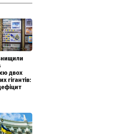
 знищили
з
єю двох
х гігантів:
дефіцит