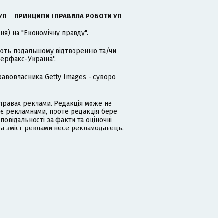
УП
ПРИНЦИПИ І ПРАВИЛА РОБОТИ УП
я) на "Економічну правду".
гають подальшому відтворенню та/чи
терфакс-Україна".
равовласника Getty Images - суворо
равах реклами. Редакція може не
 є рекламними, проте редакція бере
дповідальності за факти та оціночні
за зміст реклами несе рекламодавець.