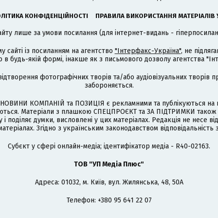
ЛІТИКА КОНФІДЕНЦІЙНОСТІ
ПРАВИЛА ВИКОРИСТАННЯ МАТЕРІАЛІВ 
айту лише за умови посилання (для інтернет-видань - гіперпосиланн
му сайті із посиланням на агентство
"Інтерфакс-Україна"
, не підля
 будь-якій формі, інакше як з письмового дозволу агентства "Ін
відтворення фотографічних творів та/або аудіовізуальних творів п
забороняється.
НОВИНИ КОМПАНІЙ та ПОЗИЦІЯ є рекламними та публікуються на п
туються. Матеріали з плашкою СПЕЦПРОЄКТ та ЗА ПІДТРИМКИ також
 і поділяє думки, висловлені у цих матеріалах. Редакція не несе ві
атеріалах. Згідно з українським законодавством відповідальність 
Cубєкт у сфері онлайн-медіа; ідентифікатор медіа - R40-02163.
ТОВ "УП Медіа Плюс"
Адреса: 01032, м. Київ, вул. Жилянська, 48, 50А
Телефон: +380 95 641 22 07