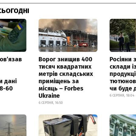
СЬОГОДНІ
овʼязав
Ворог знищив 400
Росіяни
тисяч квадратних
склади і
метрів складських
продукці
и дані
приміщень за
тютюнови
18-60
місяць – Forbes
чи буде 
Ukraine
6 СЕРПНЯ, 18:04
6 СЕРПНЯ, 16:50