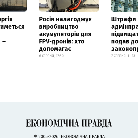
ргія
Росія налагоджує
Штрафи 
тиметься
виробництво
адмінпр
акумуляторів для
підвищат
 –
FPV-дронів: хто
подав до
допомагає
законоп
6 СЕРПНЯ, 17:30
7 СЕРПНЯ, 11:23
© 2005-2026, ЕКОНОМІЧНА ПРАВДА