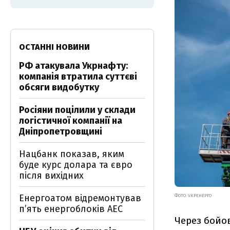
ОСТАННІ НОВИНИ
РФ атакувала Укрнафту:
компанія втратила суттєві
обсяги видобутку
Росіяни поцілили у склади
логістичної компанії на
Дніпропетровщині
Нацбанк показав, яким
буде курс долара та євро
після вихідних
Енергоатом відремонтував
ФОТО: УКРЕНЕРГО
п’ять енергоблоків АЕС
Через бойов