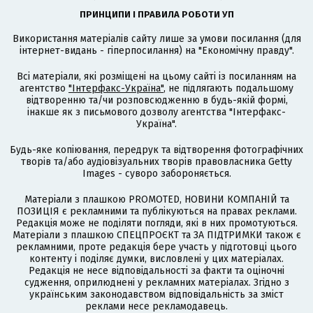
ПРИНЦИПИ І ПРАВИЛА РОБОТИ УП
Використання матеріалів сайту лише за умови посилання (для
інтернет-видань - гіперпосилання) на "Економічну правду".
Всі матеріали, які розміщені на цьому сайті із посиланням на
агентство
"Інтерфакс-Україна"
, не підлягають подальшому
відтворенню та/чи розповсюдженню в будь-якій формі,
інакше як з письмового дозволу агентства "Інтерфакс-
Україна".
Будь-яке копіювання, передрук та відтворення фотографічних
творів та/або аудіовізуальних творів правовласника Getty
Images - суворо забороняється.
Матеріали з плашкою PROMOTED, НОВИНИ КОМПАНІЙ та
ПОЗИЦІЯ є рекламними та публікуються на правах реклами.
Редакція може не поділяти погляди, які в них промотуються.
Матеріали з плашкою СПЕЦПРОЄКТ та ЗА ПІДТРИМКИ також є
рекламними, проте редакція бере участь у підготовці цього
контенту і поділяє думки, висловлені у цих матеріалах.
Редакція не несе відповідальності за факти та оціночні
судження, оприлюднені у рекламних матеріалах. Згідно з
українським законодавством відповідальність за зміст
реклами несе рекламодавець.